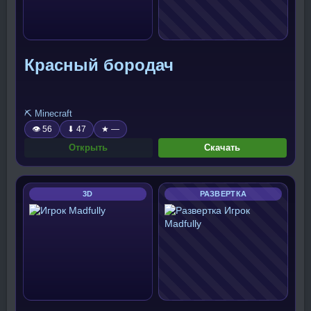
Красный бородач
⛏️ Minecraft
👁 56
⬇ 47
★ —
Открыть
Скачать
3D
РАЗВЕРТКА