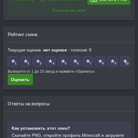
Ссылка на скин
Рейтинг скина
Текущая оценка:
нет оценок
· голосов: 0
★
★
★
★
★
★
★
★
★
★
1
2
3
4
5
6
7
8
9
10
Выберите от 1 до 10 звезд и нажмите «Оценить».
Оценить
Ответы на вопросы
Как установить этот скин?
Скачайте PNG, откройте профиль Minecraft и загрузите