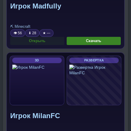
Игрок Madfully
⛏️ Minecraft
👁 56
⬇ 28
★ —
Открыть
Скачать
3D
РАЗВЕРТКА
Игрок MilanFC