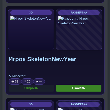
3D
РАЗВЕРТКА
Игрок SkeletonNewYear
⛏️ Minecraft
👁 33
⬇ 20
★ —
Открыть
Скачать
3D
РАЗВЕРТКА