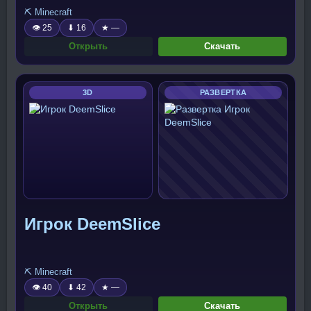
⛏️ Minecraft
👁 25
⬇ 16
★ —
Открыть
Скачать
3D
РАЗВЕРТКА
Игрок DeemSlice
⛏️ Minecraft
👁 40
⬇ 42
★ —
Открыть
Скачать