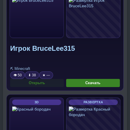
Игрок BruceLee315
⛏️ Minecraft
👁 50
⬇ 38
★ —
Открыть
Скачать
3D
РАЗВЕРТКА