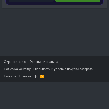
Обратная связь
Условия и правила
Политика конфиденциальности и условия покупки/возврата
Помощь
Главная
R
S
S
На данном сайте используются файлы cookie, чтобы
персонализировать контент и сохранить Ваш вход в систему,
если Вы зарегистрируетесь.
Продолжая использовать этот сайт, Вы соглашаетесь на
использование наших файлов cookie и принимаете
пользовательское соглашение и политику конфиденциальности.