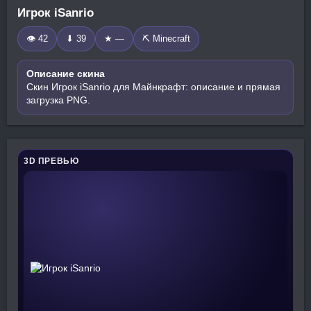
Игрок iSanrio
👁 42
⬇ 39
★ —
⛏️ Minecraft
Описание скина
Скин Игрок iSanrio для Майнкрафт: описание и прямая
загрузка PNG.
3D ПРЕВЬЮ