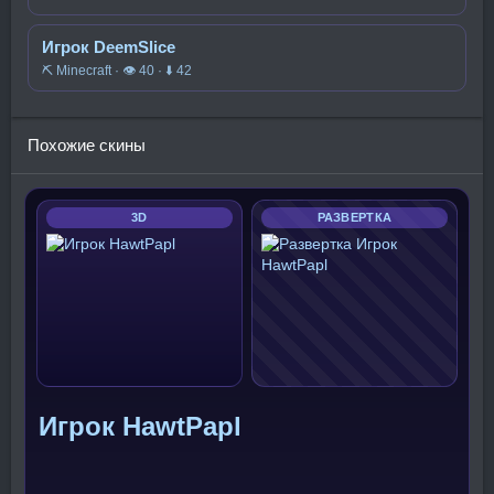
Игрок DeemSlice
⛏️ Minecraft · 👁 40 · ⬇ 42
Похожие скины
3D
РАЗВЕРТКА
Игрок HawtPapl