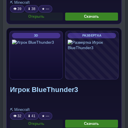
⛏️ Minecraft
👁 39
⬇ 38
★ —
Открыть
Скачать
3D
РАЗВЕРТКА
Игрок BlueThunder3
⛏️ Minecraft
👁 32
⬇ 41
★ —
Открыть
Скачать