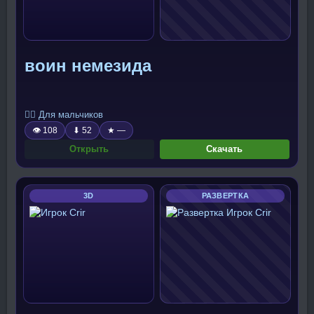
воин немезида
🧍‍♂️ Для мальчиков
👁 108
⬇ 52
★ —
Открыть
Скачать
3D
РАЗВЕРТКА