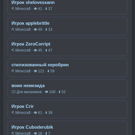
Игрок shelovesxann
⛏️ Minecraft · 👁 41 · ⬇ 37
Игрок applebrittle
⛏️ Minecraft · 👁 49 · ⬇ 33
Игрок ZeroCorript
⛏️ Minecraft · 👁 45 · ⬇ 47
стилизованный херобрин
⛏️ Minecraft · 👁 121 · ⬇ 59
воин немезида
🧍‍♂️ Для мальчиков · 👁 108 · ⬇ 52
Игрок Crir
⛏️ Minecraft · 👁 61 · ⬇ 39
Игрок Cuboderubik
⛏️ Minecraft · 👁 18 · ⬇ 7