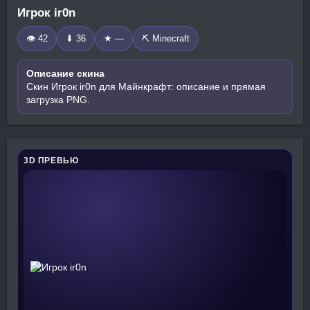
Игрок ir0n
👁 42
⬇ 36
★ —
⛏️ Minecraft
Описание скина
Скин Игрок ir0n для Майнкрафт: описание и прямая
загрузка PNG.
3D ПРЕВЬЮ