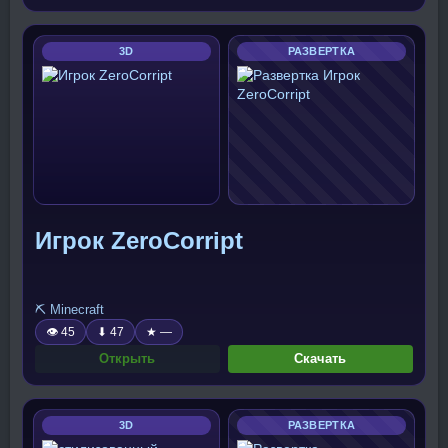
3D
РАЗВЕРТКА
Игрок ZeroCorript
⛏️ Minecraft
👁 45
⬇ 47
★ —
Открыть
Скачать
3D
РАЗВЕРТКА