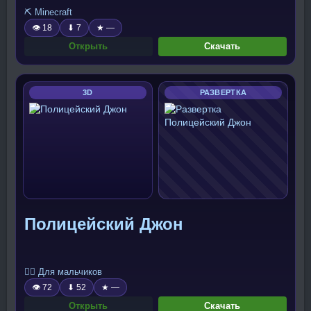
⛏️ Minecraft
👁 18
⬇ 7
★ —
Открыть
Скачать
3D
РАЗВЕРТКА
Полицейский Джон
🧍‍♂️ Для мальчиков
👁 72
⬇ 52
★ —
Открыть
Скачать