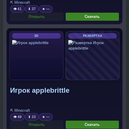
⛏️ Minecraft
👁 41
⬇ 37
★ —
Открыть
Скачать
3D
РАЗВЕРТКА
Игрок applebrittle
⛏️ Minecraft
👁 49
⬇ 33
★ —
Открыть
Скачать