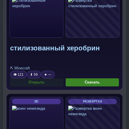
стилизованный херобрин
⛏️ Minecraft
👁 121
⬇ 59
★ —
Открыть
Скачать
3D
РАЗВЕРТКА