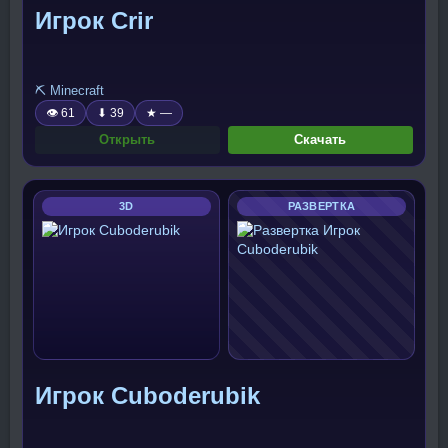
Игрок Crir
⛏️ Minecraft
👁 61
⬇ 39
★ —
Открыть
Скачать
3D
РАЗВЕРТКА
Игрок Cuboderubik