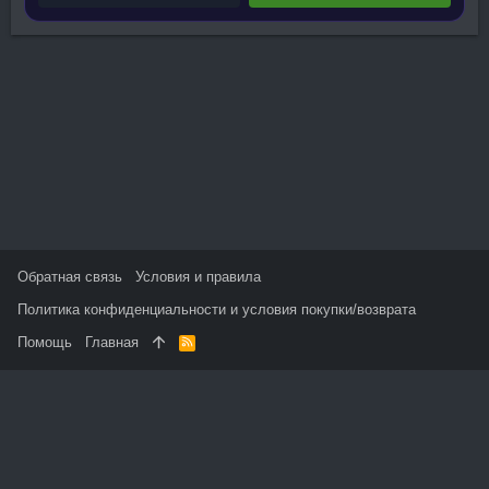
Обратная связь
Условия и правила
Политика конфиденциальности и условия покупки/возврата
Помощь
Главная
R
S
S
На данном сайте используются файлы cookie, чтобы
персонализировать контент и сохранить Ваш вход в систему,
если Вы зарегистрируетесь.
Продолжая использовать этот сайт, Вы соглашаетесь на
использование наших файлов cookie и принимаете
пользовательское соглашение и политику конфиденциальности.