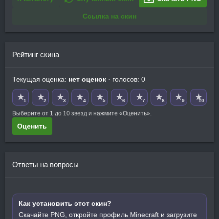
Ссылка на скин
Рейтинг скина
Текущая оценка:
нет оценок
· голосов: 0
★
★
★
★
★
★
★
★
★
★
1
2
3
4
5
6
7
8
9
10
Выберите от 1 до 10 звезд и нажмите «Оценить».
Оценить
Ответы на вопросы
Как установить этот скин?
Скачайте PNG, откройте профиль Minecraft и загрузите