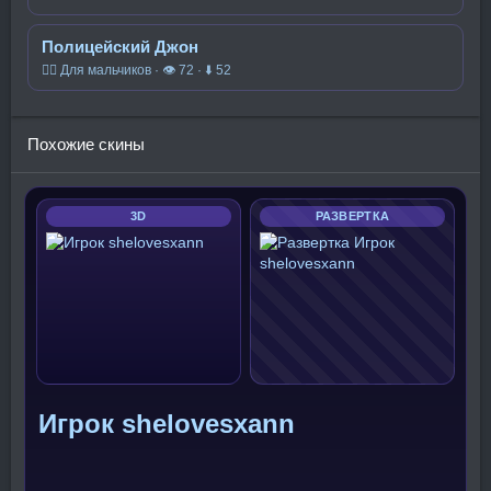
Полицейский Джон
🧍‍♂️ Для мальчиков · 👁 72 · ⬇ 52
Похожие скины
3D
РАЗВЕРТКА
Игрок shelovesxann