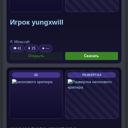
Игрок yungxwill
⛏️ Minecraft
👁 41
⬇ 15
★ —
Открыть
Скачать
3D
РАЗВЕРТКА