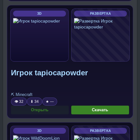
3D
РАЗВЕРТКА
Игрок tapiocapowder
⛏️ Minecraft
👁 32
⬇ 34
★ —
Открыть
Скачать
3D
РАЗВЕРТКА