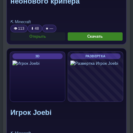
неонового крипера
⛏️ Minecraft
👁 113
⬇ 48
★ —
Открыть
Скачать
3D
РАЗВЕРТКА
Игрок Joebi