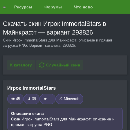
Ресурсы
Форумы
Что нового?
Обзоры
Скачать скин Игрок ImmortalStars в
Майнкрафт — вариант 293826
Скин Игрок ImmortalStars для Майнкрафт: описание и прямая
загрузка PNG. Вариант каталога: 293826.
К каталогу
Случайный скин
Игрок ImmortalStars
👁 45
⬇ 39
★ —
⛏️ Minecraft
Описание скина
Скин Игрок ImmortalStars для Майнкрафт: описание и
прямая загрузка PNG.