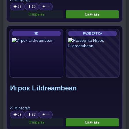
⛏️ Minecraft
👁 27
⬇ 15
★ —
Открыть
Скачать
3D
РАЗВЕРТКА
Игрок Lildreambean
⛏️ Minecraft
👁 58
⬇ 37
★ —
Открыть
Скачать