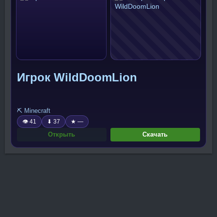
Игрок WildDoomLion
⛏️ Minecraft
👁 41
⬇ 37
★ —
Открыть
Скачать