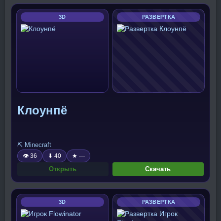
3D
РАЗВЕРТКА
Клоунпё
⛏️ Minecraft
👁 36
⬇ 40
★ —
Открыть
Скачать
3D
РАЗВЕРТКА