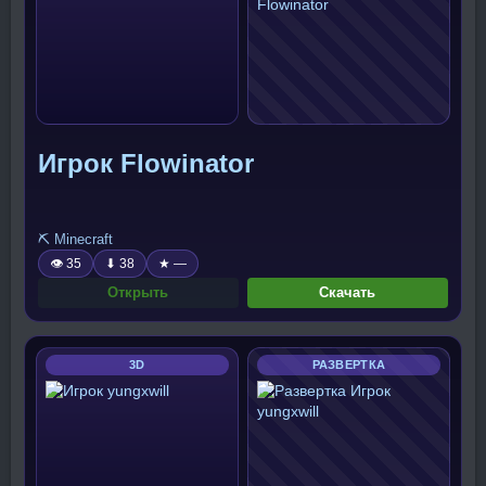
Игрок Flowinator
⛏️ Minecraft
👁 35
⬇ 38
★ —
Открыть
Скачать
3D
РАЗВЕРТКА