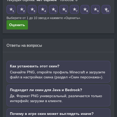
★
★
★
★
★
★
★
★
★
★
1
2
3
4
5
6
7
8
9
10
Выберите от 1 до 10 звезд и нажмите «Оценить».
Оценить
Ответы на вопросы
Как установить этот скин?
Скачайте PNG, откройте профиль Minecraft и загрузите
файл в настройках скина (раздел «Скин персонажа»).
Подходит ли скин для Java и Bedrock?
Да. Формат PNG универсальный, различается только
интерфейс загрузки в клиенте.
Почему в игре скин может выглядеть иначе?