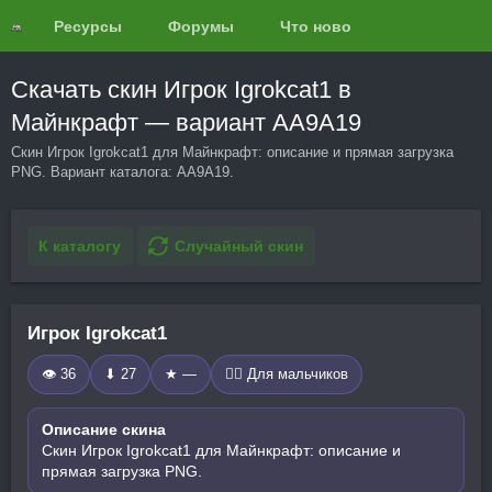
Ресурсы
Форумы
Что нового?
Обзоры
Скачать скин Игрок Igrokcat1 в
Майнкрафт — вариант AA9A19
Скин Игрок Igrokcat1 для Майнкрафт: описание и прямая загрузка
PNG. Вариант каталога: AA9A19.
К каталогу
Случайный скин
Игрок Igrokcat1
👁 36
⬇ 27
★ —
🧍‍♂️ Для мальчиков
Описание скина
Скин Игрок Igrokcat1 для Майнкрафт: описание и
прямая загрузка PNG.