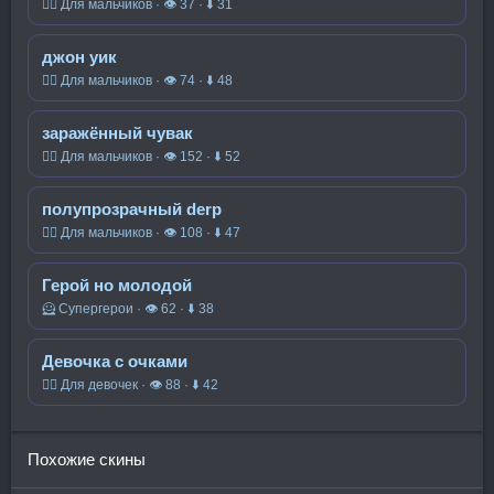
🧍‍♂️ Для мальчиков · 👁 37 · ⬇ 31
джон уик
🧍‍♂️ Для мальчиков · 👁 74 · ⬇ 48
заражённый чувак
🧍‍♂️ Для мальчиков · 👁 152 · ⬇ 52
полупрозрачный derp
🧍‍♂️ Для мальчиков · 👁 108 · ⬇ 47
Герой но молодой
🦸 Супергерои · 👁 62 · ⬇ 38
Девочка с очками
🧍‍♀️ Для девочек · 👁 88 · ⬇ 42
Похожие скины