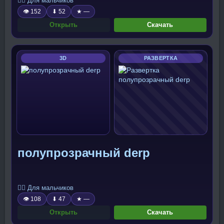
🧍‍♂️ Для мальчиков
👁 152
⬇ 52
★ —
Открыть
Скачать
3D
РАЗВЕРТКА
полупрозрачный derp
🧍‍♂️ Для мальчиков
👁 108
⬇ 47
★ —
Открыть
Скачать