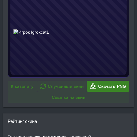
К каталогу
Случайный скин
Скачать PNG
Ссылка на скин
Рейтинг скина
Текущая оценка:
нет оценок
· голосов: 0