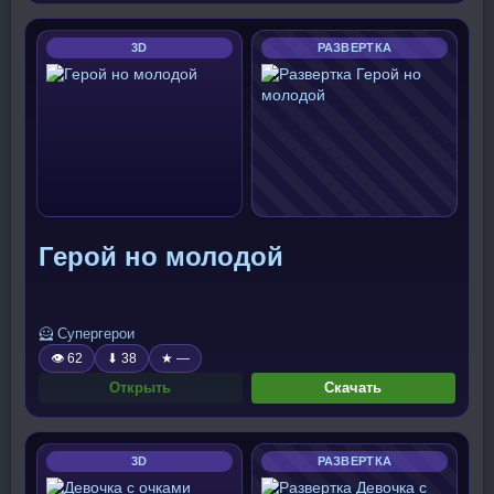
3D
РАЗВЕРТКА
Герой но молодой
🦸 Супергерои
👁 62
⬇ 38
★ —
Открыть
Скачать
3D
РАЗВЕРТКА