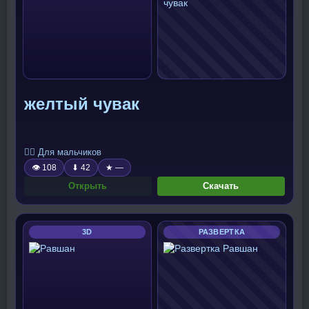
желтый чувак
🧍‍♂️ Для мальчиков
👁 108
⬇ 42
★ —
Открыть
Скачать
3D
РАЗВЕРТКА