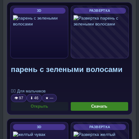
3D
РАЗВЕРТКА
парень с зелеными волосами
🧍‍♂️ Для мальчиков
👁 97
⬇ 46
★ —
Открыть
Скачать
3D
РАЗВЕРТКА