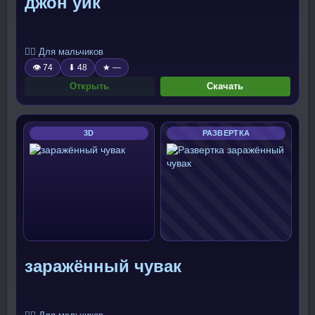
джон уик
🧍‍♂️ Для мальчиков
👁 74
⬇ 48
★ —
Открыть
Скачать
3D
РАЗВЕРТКА
заражённый чувак