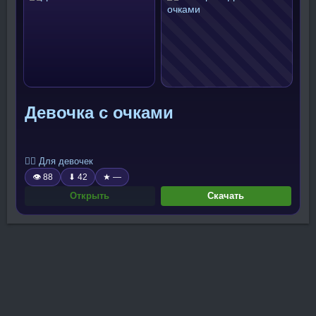
Девочка с очками
🧍‍♀️ Для девочек
👁 88
⬇ 42
★ —
Открыть
Скачать