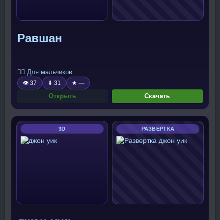
Равшан
🧍‍♂️ Для мальчиков
👁 37
⬇ 31
★ —
Открыть
Скачать
3D
РАЗВЕРТКА