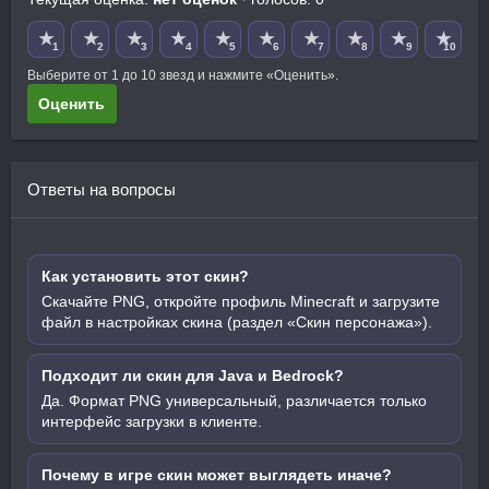
★
★
★
★
★
★
★
★
★
★
1
2
3
4
5
6
7
8
9
10
Выберите от 1 до 10 звезд и нажмите «Оценить».
Оценить
Ответы на вопросы
Как установить этот скин?
Скачайте PNG, откройте профиль Minecraft и загрузите
файл в настройках скина (раздел «Скин персонажа»).
Подходит ли скин для Java и Bedrock?
Да. Формат PNG универсальный, различается только
интерфейс загрузки в клиенте.
Почему в игре скин может выглядеть иначе?