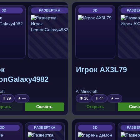
3D
РАЗВЕРТКА
3D
РАЗВЕ
ок
Игрок AX3L79
onGalaxy4982
aft
⛏️ Minecraft
⬇ 29
★ —
👁 36
⬇ 44
★ —
крыть
Скачать
Открыть
Скач
3D
РАЗВЕРТКА
3D
РАЗВЕ