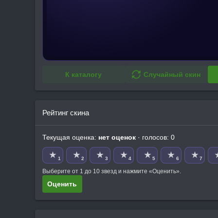
К каталогу
Случайный скин
Рейтинг скина
Текущая оценка:
нет оценок
· голосов: 0
★
★
★
★
★
★
★
1
2
3
4
5
6
7
Выберите от 1 до 10 звезд и нажмите «Оценить».
Оценить