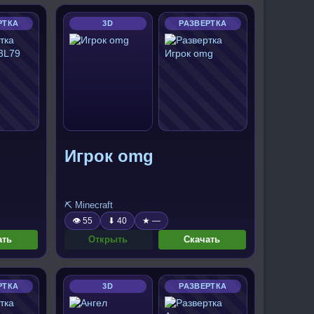
РТКА
3D
РАЗВЕРТКА
Игрок omg
⛏️ Minecraft
👁 55
⬇ 40
★ —
ать
Открыть
Скачать
РТКА
3D
РАЗВЕРТКА