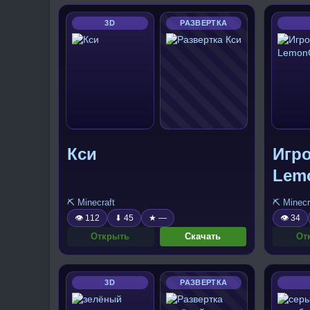
3D
РАЗВЕРТКА
Кси
Игр
Lem
⛏️ Minecraft
⛏️ Minecr
👁 112
⬇ 45
★ —
👁 34
Открыть
Скачать
От
3D
РАЗВЕРТКА