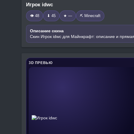
Игрок idwc
👁 48
⬇ 45
★ —
⛏️ Minecraft
Описание скина
Скин Игрок idwc для Майнкрафт: описание и прямая
3D ПРЕВЬЮ