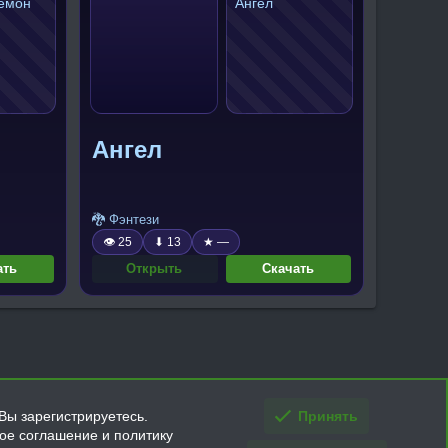
Ангел
🐉 Фэнтези
👁 25
⬇ 13
★ —
ать
Открыть
Скачать
Вы зарегистрируетесь.
Принять
кое соглашение и политику