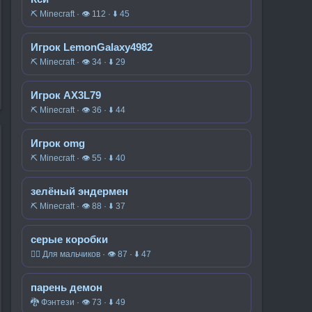
⛏️ Minecraft · 👁 112 · ⬇ 45
Игрок LemonGalaxy4982
⛏️ Minecraft · 👁 34 · ⬇ 29
Игрок AX3L79
⛏️ Minecraft · 👁 36 · ⬇ 44
Игрок omg
⛏️ Minecraft · 👁 55 · ⬇ 40
зелёный эндермен
⛏️ Minecraft · 👁 88 · ⬇ 37
серые коробки
🧍‍♂️ Для мальчиков · 👁 87 · ⬇ 47
парень демон
🐉 Фэнтези · 👁 73 · ⬇ 49