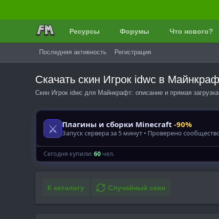
Ресурсы
Форумы
Что нового?
Последняя активность
Регистрация
Скачать скин Игрок idwc в Майнкра
Скин Игрок idwc для Майнкрафт: описание и прямая загрузка
К каталогу
Случайный скин