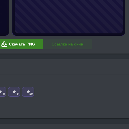
Скачать PNG
Ссылка на скин
★
★
★
8
9
10