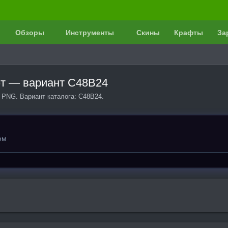
Обзоры
Инструменты
Скины
Крафты
За
фт — вариант C48B24
 PNG. Вариант каталога: C48B24.