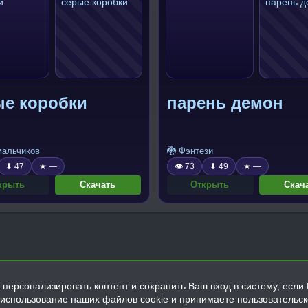
ые коробки
парень демон
 мальчиков
🐉 Фэнтези
⬇ 47
★ —
👁 73
⬇ 49
★ —
крыть
Скачать
Открыть
Скач
персонализировать контент и сохранить Ваш вход в систему, если 
а использование наших файлов cookie и принимаете пользовательс