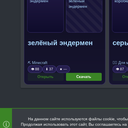
зелёный эндермен
сер
⛏️ Minecraft
🧍‍♂️ Для
👁 88
⬇ 37
★ —
👁 87
Открыть
Скачать
От
На данном сайте используются файлы cookie, чтобы 
Продолжая использовать этот сайт, Вы соглашаетесь н