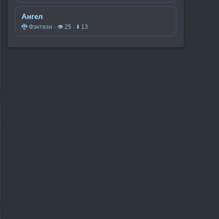
Ангел
🐉 Фэнтези · 👁 25 · ⬇ 13