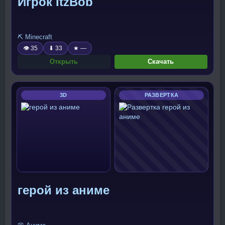
Игрок ItzBob
⛏️ Minecraft
👁 35
⬇ 33
★ —
Открыть
Скачать
3D
РАЗВЕРТКА
герой из аниме