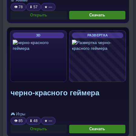
🌸 Аниме
👁 78
⬇ 57
★ —
Открыть
Скачать
3D
РАЗВЕРТКА
черно-красного геймера
🎮 Игры
👁 85
⬇ 48
★ —
Открыть
Скачать