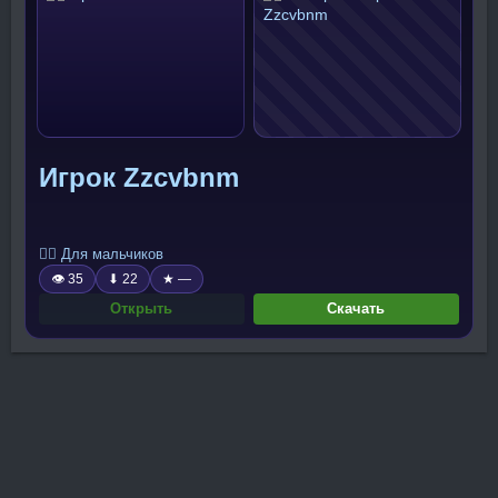
Игрок Zzcvbnm
🧍‍♂️ Для мальчиков
👁 35
⬇ 22
★ —
Открыть
Скачать