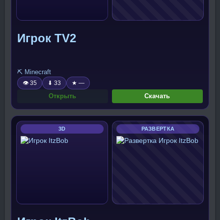
Игрок TV2
⛏️ Minecraft
👁 35
⬇ 33
★ —
Открыть
Скачать
3D
РАЗВЕРТКА