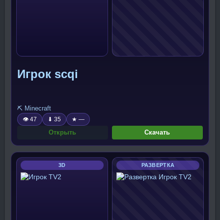
Игрок scqi
⛏️ Minecraft
👁 47
⬇ 35
★ —
Открыть
Скачать
3D
РАЗВЕРТКА