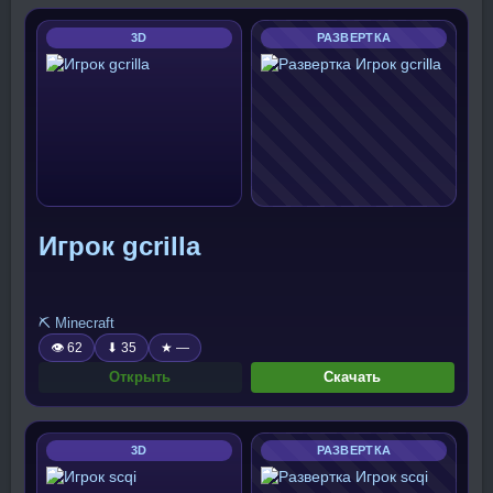
3D
РАЗВЕРТКА
Игрок gcrilla
⛏️ Minecraft
👁 62
⬇ 35
★ —
Открыть
Скачать
3D
РАЗВЕРТКА