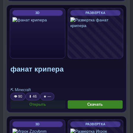
3D
РАЗВЕРТКА
фанат крипера
⛏️ Minecraft
👁 90
⬇ 46
★ —
Открыть
Скачать
3D
РАЗВЕРТКА