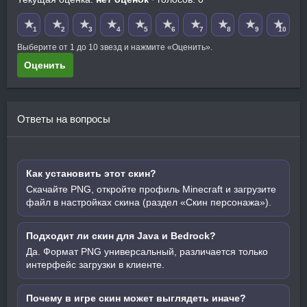
★
★
★
★
★
★
★
★
★
★
1
2
3
4
5
6
7
8
9
10
Выберите от 1 до 10 звезд и нажмите «Оценить».
Оценить
Ответы на вопросы
Как установить этот скин?
Скачайте PNG, откройте профиль Minecraft и загрузите
файл в настройках скина (раздел «Скин персонажа»).
Подходит ли скин для Java и Bedrock?
Да. Формат PNG универсальный, различается только
интерфейс загрузки в клиенте.
Почему в игре скин может выглядеть иначе?