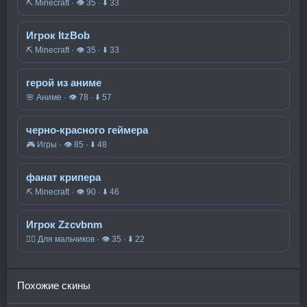
⛏️ Minecraft · 👁 35 · ⬇ 33
Игрок ItzBob
⛏️ Minecraft · 👁 35 · ⬇ 33
герой из аниме
🌸 Аниме · 👁 78 · ⬇ 57
черно-красного геймера
🎮 Игры · 👁 85 · ⬇ 48
фанат крипера
⛏️ Minecraft · 👁 90 · ⬇ 46
Игрок Zzcvbnm
🧍‍♂️ Для мальчиков · 👁 35 · ⬇ 22
Похожие скины