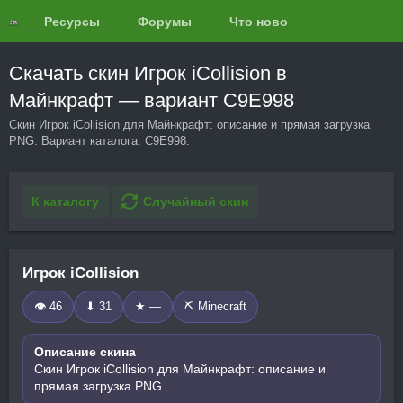
Ресурсы
Форумы
Что нового?
Обзоры
Скачать скин Игрок iCollision в
Майнкрафт — вариант C9E998
Скин Игрок iCollision для Майнкрафт: описание и прямая загрузка
PNG. Вариант каталога: C9E998.
К каталогу
Случайный скин
Игрок iCollision
👁 46
⬇ 31
★ —
⛏️ Minecraft
Описание скина
Скин Игрок iCollision для Майнкрафт: описание и
прямая загрузка PNG.