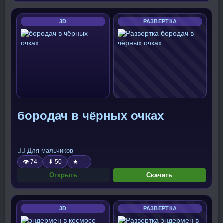
3D
РАЗВЕРТКА
бородач в чёрных очках
🧍‍♂️ Для мальчиков
👁 74
⬇ 50
★ —
Открыть
Скачать
3D
РАЗВЕРТКА