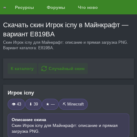
Ресурсы
Форумы
Что нового?
Обзоры
Скачать скин Игрок icny в Майнкрафт —
вариант E819BA
Скин Игрок icny для Майнкрафт: описание и прямая загрузка PNG.
Вариант каталога: E819BA.
К каталогу
Случайный скин
Игрок icny
👁 43
⬇ 39
★ —
⛏️ Minecraft
Описание скина
Скин Игрок icny для Майнкрафт: описание и прямая
загрузка PNG.