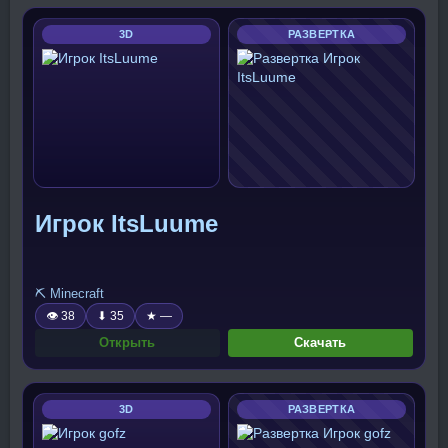
3D
РАЗВЕРТКА
Игрок ItsLuume
⛏️ Minecraft
👁 38
⬇ 35
★ —
Открыть
Скачать
3D
РАЗВЕРТКА