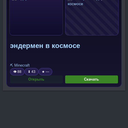
эндермен в космосе
⛏️ Minecraft
👁 88
⬇ 43
★ —
Открыть
Скачать