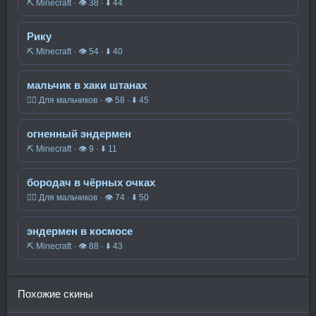
⛏️ Minecraft · 👁 38 · ⬇ 44
Рику
⛏️ Minecraft · 👁 54 · ⬇ 40
мальчик в хаки штанах
🧍‍♂️ Для мальчиков · 👁 58 · ⬇ 45
огненный эндермен
⛏️ Minecraft · 👁 9 · ⬇ 11
бородач в чёрных очках
🧍‍♂️ Для мальчиков · 👁 74 · ⬇ 50
эндермен в космосе
⛏️ Minecraft · 👁 88 · ⬇ 43
Похожие скины