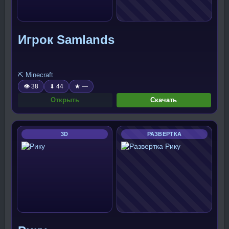
Игрок Samlands
⛏️ Minecraft
👁 38
⬇ 44
★ —
Открыть
Скачать
3D
РАЗВЕРТКА