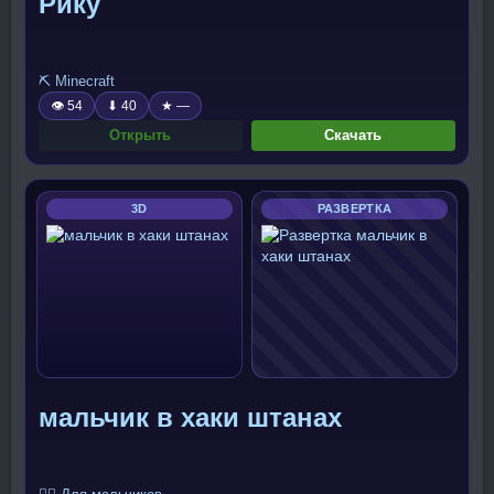
Рику
⛏️ Minecraft
👁 54
⬇ 40
★ —
Открыть
Скачать
3D
РАЗВЕРТКА
мальчик в хаки штанах