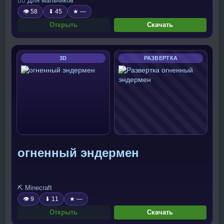
🧍‍♂️ Для мальчиков
👁 58
⬇ 45
★ —
Открыть
Скачать
3D
РАЗВЕРТКА
огненный эндермен
⛏️ Minecraft
👁 9
⬇ 11
★ —
Открыть
Скачать