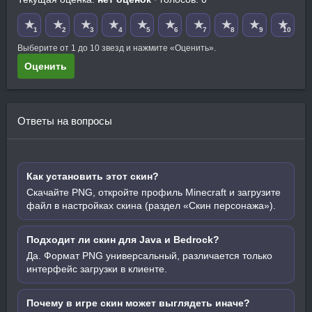
★
★
★
★
★
★
★
★
★
★
1
2
3
4
5
6
7
8
9
10
Выберите от 1 до 10 звезд и нажмите «Оценить».
Оценить
Ответы на вопросы
Как установить этот скин?
Скачайте PNG, откройте профиль Minecraft и загрузите
файл в настройках скина (раздел «Скин персонажа»).
Подходит ли скин для Java и Bedrock?
Да. Формат PNG универсальный, различается только
интерфейс загрузки в клиенте.
Почему в игре скин может выглядеть иначе?