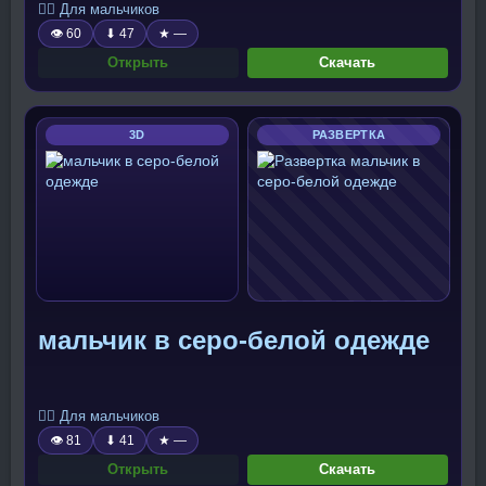
🧍‍♂️ Для мальчиков
👁 60
⬇ 47
★ —
Открыть
Скачать
3D
РАЗВЕРТКА
мальчик в серо-белой одежде
🧍‍♂️ Для мальчиков
👁 81
⬇ 41
★ —
Открыть
Скачать