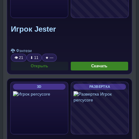
Игрок Jester
🐉 Фэнтези
👁 21
⬇ 11
★ —
Открыть
Скачать
3D
РАЗВЕРТКА