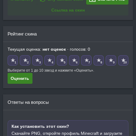
Ссылка на скин
Рейтинг скина
Текущая оценка:
нет оценок
· голосов: 0
★
★
★
★
★
★
★
★
★
★
1
2
3
4
5
6
7
8
9
10
Выберите от 1 до 10 звезд и нажмите «Оценить».
Оценить
Ответы на вопросы
Как установить этот скин?
Скачайте PNG, откройте профиль Minecraft и загрузите