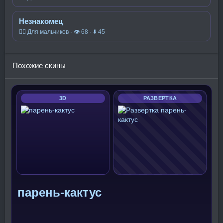
Незнакомец
🧍‍♂️ Для мальчиков · 👁 68 · ⬇ 45
Похожие скины
3D
РАЗВЕРТКА
парень-кактус