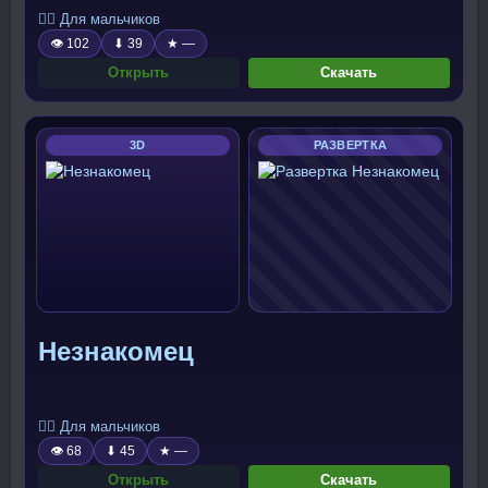
🧍‍♂️ Для мальчиков
👁 102
⬇ 39
★ —
Открыть
Скачать
3D
РАЗВЕРТКА
Незнакомец
🧍‍♂️ Для мальчиков
👁 68
⬇ 45
★ —
Открыть
Скачать