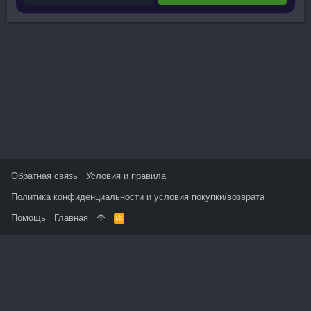
Обратная связь
Условия и правила
Политика конфиденциальности и условия покупки/возврата
Помощь
Главная
R
S
S
На данном сайте используются файлы cookie, чтобы
персонализировать контент и сохранить Ваш вход в систему,
если Вы зарегистрируетесь.
Продолжая использовать этот сайт, Вы соглашаетесь на
использование наших файлов cookie и принимаете
пользовательское соглашение и политику конфиденциальности.