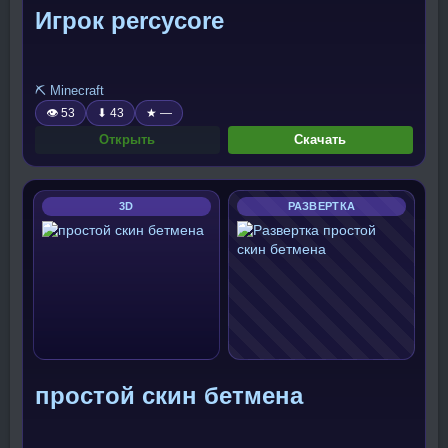
Игрок percycore
⛏️ Minecraft
👁 53
⬇ 43
★ —
Открыть
Скачать
3D
РАЗВЕРТКА
простой скин бетмена