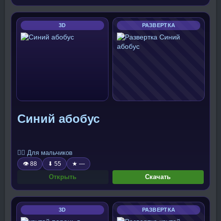
3D
РАЗВЕРТКА
Синий абобус
🧍‍♂️ Для мальчиков
👁 88
⬇ 55
★ —
Открыть
Скачать
3D
РАЗВЕРТКА