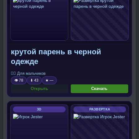
крутой парень в черной
одежде
🧍‍♂️ Для мальчиков
👁 78
⬇ 43
★ —
Открыть
Скачать
3D
РАЗВЕРТКА