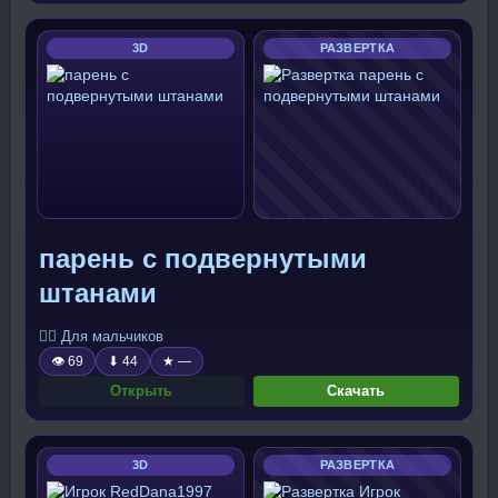
3D
РАЗВЕРТКА
парень с подвернутыми
штанами
🧍‍♂️ Для мальчиков
👁 69
⬇ 44
★ —
Открыть
Скачать
3D
РАЗВЕРТКА