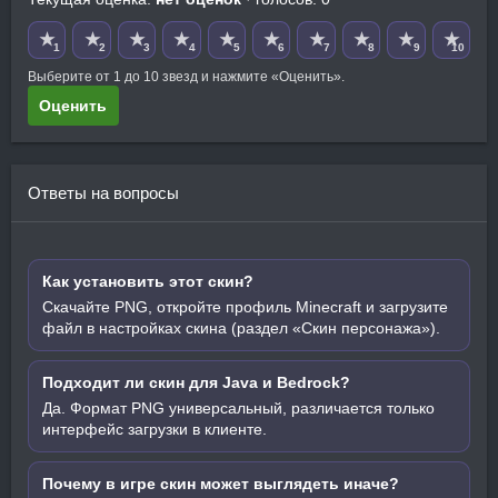
★
★
★
★
★
★
★
★
★
★
1
2
3
4
5
6
7
8
9
10
Выберите от 1 до 10 звезд и нажмите «Оценить».
Оценить
Ответы на вопросы
Как установить этот скин?
Скачайте PNG, откройте профиль Minecraft и загрузите
файл в настройках скина (раздел «Скин персонажа»).
Подходит ли скин для Java и Bedrock?
Да. Формат PNG универсальный, различается только
интерфейс загрузки в клиенте.
Почему в игре скин может выглядеть иначе?