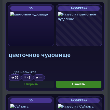
3D
РАЗВЕРТКА
цветочное чудовище
🧍‍♂️ Для мальчиков
👁 52
⬇ 43
★ —
Открыть
Скачать
3D
РАЗВЕРТКА