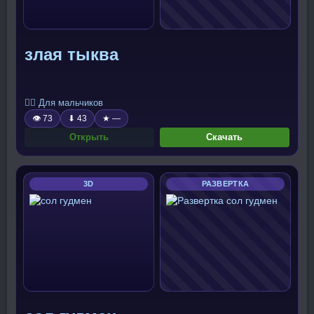
злая тыква
🧍‍♂️ Для мальчиков
👁 73
⬇ 43
★ —
Открыть
Скачать
3D
РАЗВЕРТКА