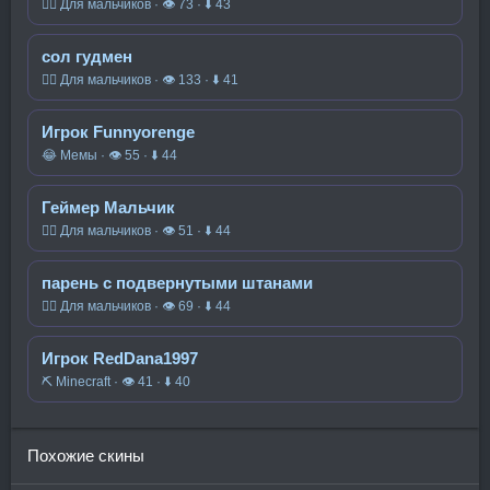
🧍‍♂️ Для мальчиков · 👁 73 · ⬇ 43
сол гудмен
🧍‍♂️ Для мальчиков · 👁 133 · ⬇ 41
Игрок Funnyorenge
😂 Мемы · 👁 55 · ⬇ 44
Геймер Мальчик
🧍‍♂️ Для мальчиков · 👁 51 · ⬇ 44
парень с подвернутыми штанами
🧍‍♂️ Для мальчиков · 👁 69 · ⬇ 44
Игрок RedDana1997
⛏️ Minecraft · 👁 41 · ⬇ 40
Похожие скины