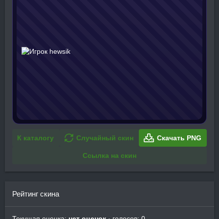
К каталогу
Случайный скин
Скачать PNG
Ссылка на скин
Рейтинг скина
Текущая оценка:
нет оценок
· голосов: 0