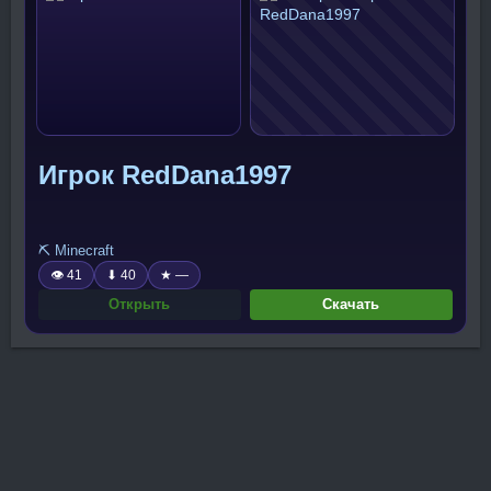
Игрок RedDana1997
⛏️ Minecraft
👁 41
⬇ 40
★ —
Открыть
Скачать