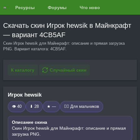
Ресурсы
Форумы
Что нового?
Обзоры
Скачать скин Игрок hewsik в Майнкрафт
— вариант 4CB5AF
Скин Игрок hewsik для Майнкрафт: описание и прямая загрузка
PNG. Вариант каталога: 4CB5AF.
К каталогу
Случайный скин
Игрок hewsik
👁 40
⬇ 28
★ —
🧍‍♂️ Для мальчиков
Описание скина
Скин Игрок hewsik для Майнкрафт: описание и прямая
загрузка PNG.