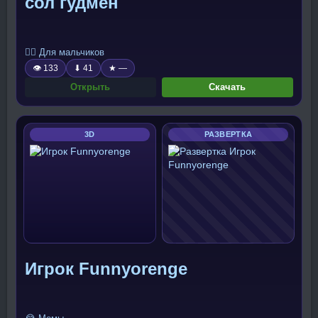
сол гудмен
🧍‍♂️ Для мальчиков
👁 133
⬇ 41
★ —
Открыть
Скачать
3D
РАЗВЕРТКА
Игрок Funnyorenge