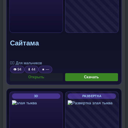
Сайтама
🧍‍♂️ Для мальчиков
👁 94
⬇ 44
★ —
Открыть
Скачать
3D
РАЗВЕРТКА