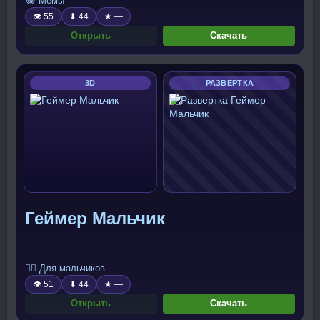
😂 Мемы
👁 55
⬇ 44
★ —
Открыть
Скачать
3D
РАЗВЕРТКА
Геймер Мальчик
🧍‍♂️ Для мальчиков
👁 51
⬇ 44
★ —
Открыть
Скачать