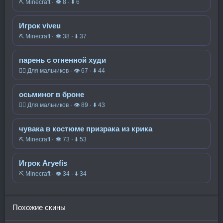
⛏️ Minecraft · 👁 8 · ⬇ 6
Игрок viveu
⛏️ Minecraft · 👁 38 · ⬇ 37
парень с огненной худи
🧍‍♂️ Для мальчиков · 👁 67 · ⬇ 44
осьминог в броне
🧍‍♂️ Для мальчиков · 👁 89 · ⬇ 43
чувака в костюме призрака из крика
⛏️ Minecraft · 👁 73 · ⬇ 53
Игрок Aryefis
⛏️ Minecraft · 👁 34 · ⬇ 34
Похожие скины