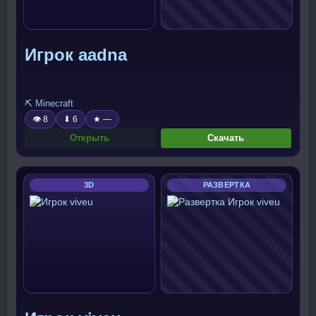
Игрок aadna
⛏️ Minecraft
👁 8
⬇ 6
★ —
Открыть
Скачать
3D
РАЗВЕРТКА