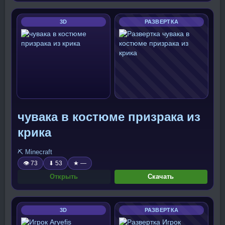
3D
РАЗВЕРТКА
чувака в костюме призрака из
крика
⛏️ Minecraft
👁 73
⬇ 53
★ —
Открыть
Скачать
3D
РАЗВЕРТКА