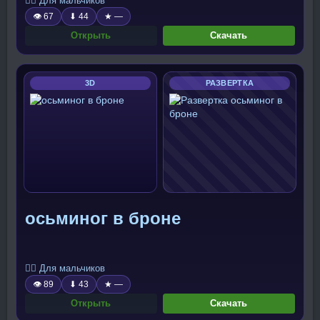
🧍‍♂️ Для мальчиков
👁 67
⬇ 44
★ —
Открыть
Скачать
3D
РАЗВЕРТКА
осьминог в броне
🧍‍♂️ Для мальчиков
👁 89
⬇ 43
★ —
Открыть
Скачать