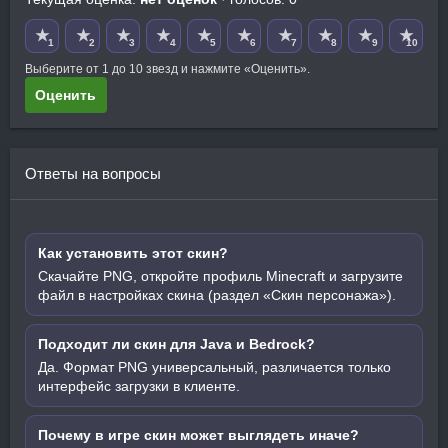
★
★
★
★
★
★
★
★
★
★
1
2
3
4
5
6
7
8
9
10
Выберите от 1 до 10 звезд и нажмите «Оценить».
Оценить
Ответы на вопросы
Как установить этот скин?
Скачайте PNG, откройте профиль Minecraft и загрузите
файл в настройках скина (раздел «Скин персонажа»).
Подходит ли скин для Java и Bedrock?
Да. Формат PNG универсальный, различается только
интерфейс загрузки в клиенте.
Почему в игре скин может выглядеть иначе?