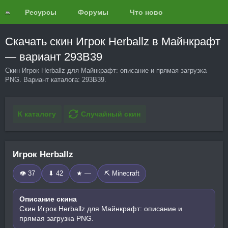
Ресурсы
Форумы
Что нового?
Обзоры
Скачать скин Игрок Herballz в Майнкрафт
— вариант 293B39
Скин Игрок Herballz для Майнкрафт: описание и прямая загрузка
PNG. Вариант каталога: 293B39.
К каталогу
Случайный скин
Игрок Herballz
👁 37
⬇ 42
★ —
⛏️ Minecraft
Описание скина
Скин Игрок Herballz для Майнкрафт: описание и
прямая загрузка PNG.