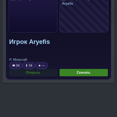
Игрок Aryefis
⛏️ Minecraft
👁 34
⬇ 34
★ —
Открыть
Скачать