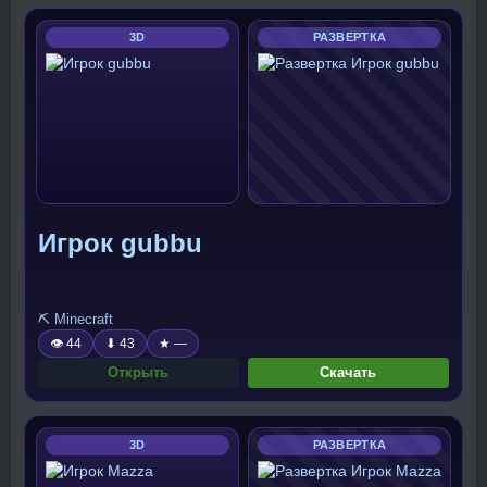
3D
РАЗВЕРТКА
Игрок gubbu
⛏️ Minecraft
👁 44
⬇ 43
★ —
Открыть
Скачать
3D
РАЗВЕРТКА