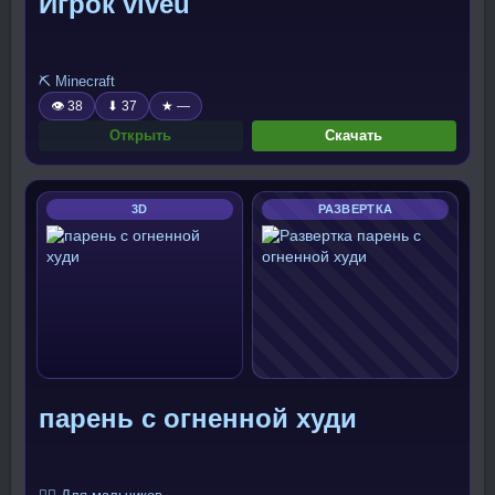
Игрок viveu
⛏️ Minecraft
👁 38
⬇ 37
★ —
Открыть
Скачать
3D
РАЗВЕРТКА
парень с огненной худи