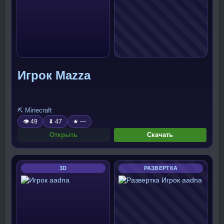
Игрок Mazza
⛏️ Minecraft
👁 49
⬇ 47
★ —
Открыть
Скачать
3D
РАЗВЕРТКА