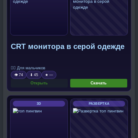
CRT монитора в серой одежде
🧍‍♂️ Для мальчиков
👁 74
⬇ 45
★ —
Открыть
Скачать
3D
РАЗВЕРТКА