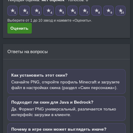
★
★
★
★
★
★
★
★
★
★
1
2
3
4
5
6
7
8
9
10
Выберите от 1 до 10 звезд и нажмите «Оценить».
Оценить
Ответы на вопросы
Как установить этот скин?
Скачайте PNG, откройте профиль Minecraft и загрузите
файл в настройках скина (раздел «Скин персонажа»).
Подходит ли скин для Java и Bedrock?
Да. Формат PNG универсальный, различается только
интерфейс загрузки в клиенте.
Почему в игре скин может выглядеть иначе?