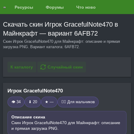
Ресурсы
Форумы
Что нового?
Обзоры
Скачать скин Игрок GracefulNote470 в
Майнкрафт — вариант 6AFB72
Скин Игрок GracefulNote470 для Майнкрафт: описание и прямая
загрузка PNG. Вариант каталога: 6AFB72.
К каталогу
Случайный скин
Игрок GracefulNote470
👁 34
⬇ 20
★ —
🧍‍♂️ Для мальчиков
Описание скина
Скин Игрок GracefulNote470 для Майнкрафт: описание
и прямая загрузка PNG.