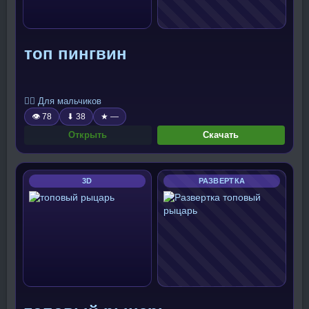
топ пингвин
🧍‍♂️ Для мальчиков
👁 78
⬇ 38
★ —
Открыть
Скачать
3D
РАЗВЕРТКА