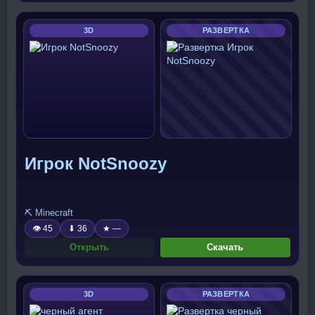
3D
РАЗВЕРТКА
Игрок NotSnoozy
⛏️ Minecraft
👁 45
⬇ 36
★ —
Открыть
Скачать
3D
РАЗВЕРТКА