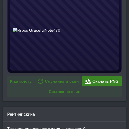
К каталогу
Случайный скин
Скачать PNG
Ссылка на скин
Рейтинг скина
Текущая оценка:
нет оценок
· голосов: 0