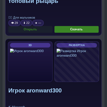
топовый рыцарь
🧍‍♂️ Для мальчиков
👁 29
⬇ 22
★ —
Открыть
Скачать
3D
РАЗВЕРТКА
Игрок aronward300