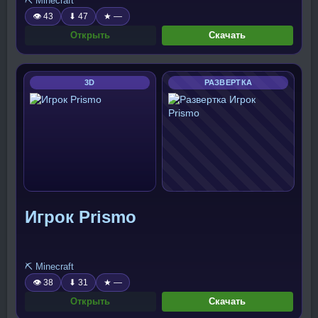
⛏️ Minecraft
👁 43
⬇ 47
★ —
Открыть
Скачать
3D
РАЗВЕРТКА
Игрок Prismo
⛏️ Minecraft
👁 38
⬇ 31
★ —
Открыть
Скачать