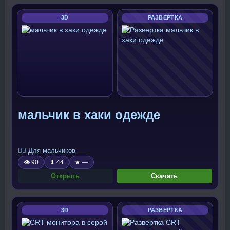
3D
РАЗВЕРТКА
мальчик в хаки одежде
🧍‍♂️ Для мальчиков
👁 90
⬇ 44
★ —
Открыть
Скачать
3D
РАЗВЕРТКА