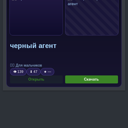
черный агент
🧍‍♂️ Для мальчиков
👁 139
⬇ 47
★ —
Открыть
Скачать