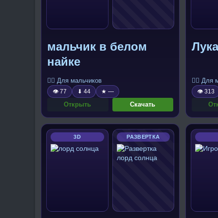
мальчик в белом
Лук
найке
🧍‍♂️ Для мальчиков
🧍‍♂️ Для
👁 77
⬇ 44
★ —
👁 313
Открыть
Скачать
От
3D
РАЗВЕРТКА