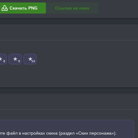
Скачать PNG
Ссылка на скин
★
★
★
8
9
10
ите файл в настройках скина (раздел «Скин персонажа»).