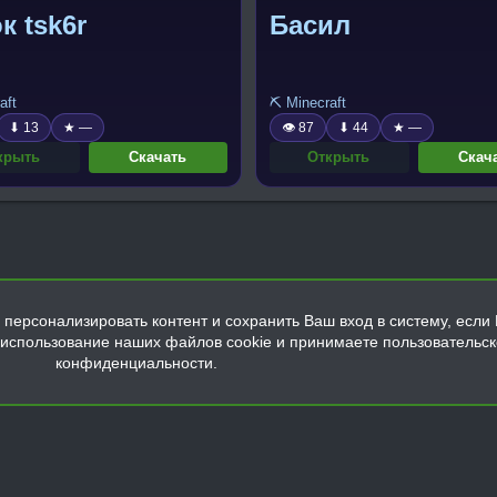
к tsk6r
Басил
aft
⛏️ Minecraft
⬇ 13
★ —
👁 87
⬇ 44
★ —
крыть
Скачать
Открыть
Скач
персонализировать контент и сохранить Ваш вход в систему, если 
а использование наших файлов cookie и принимаете пользовательс
конфиденциальности.
Обратная связь
Условия и правила
Политика конфиденциальнос