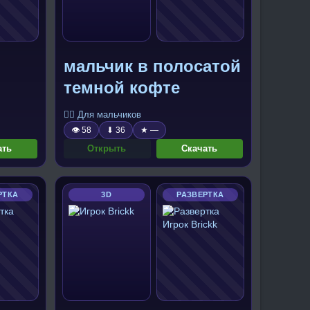
мальчик в полосатой
темной кофте
🧍‍♂️ Для мальчиков
👁 58
⬇ 36
★ —
ать
Открыть
Скачать
РТКА
3D
РАЗВЕРТКА