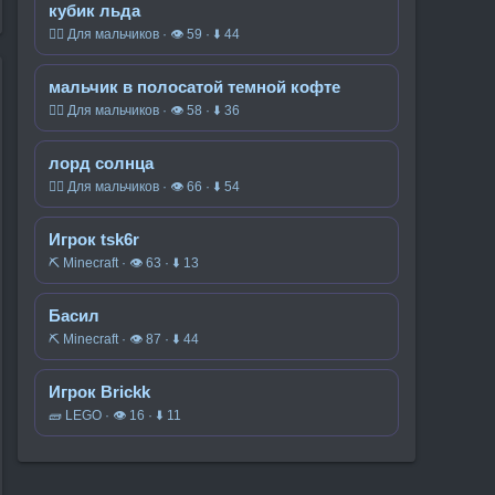
кубик льда
🧍‍♂️ Для мальчиков · 👁 59 · ⬇ 44
мальчик в полосатой темной кофте
🧍‍♂️ Для мальчиков · 👁 58 · ⬇ 36
лорд солнца
🧍‍♂️ Для мальчиков · 👁 66 · ⬇ 54
Игрок tsk6r
⛏️ Minecraft · 👁 63 · ⬇ 13
Басил
⛏️ Minecraft · 👁 87 · ⬇ 44
Игрок Brickk
🧱 LEGO · 👁 16 · ⬇ 11