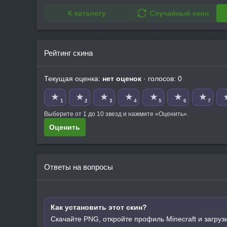
К каталогу
Случайный скин
Рейтинг скина
Текущая оценка:
нет оценок
· голосов: 0
★
★
★
★
★
★
★
1
2
3
4
5
6
7
Выберите от 1 до 10 звезд и нажмите «Оценить».
Оценить
Ответы на вопросы
Как установить этот скин?
Скачайте PNG, откройте профиль Minecraft и загруз