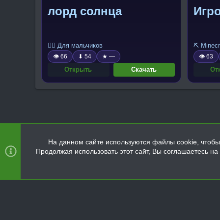
лорд солнца
Игро
🧍‍♂️ Для мальчиков
⛏️ Minecr
👁 66
⬇ 54
★ —
👁 63
Открыть
Скачать
От
На данном сайте используются файлы cookie, чтобы 
Продолжая использовать этот сайт, Вы соглашаетесь н