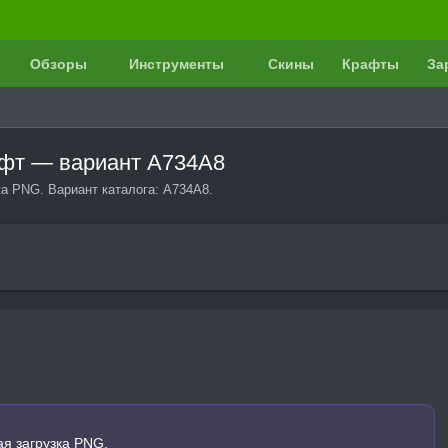
Обзоры
Инструменты
Скины
Крафты
За
афт — вариант A734A8
ка PNG. Вариант каталога: A734A8.
я загрузка PNG.