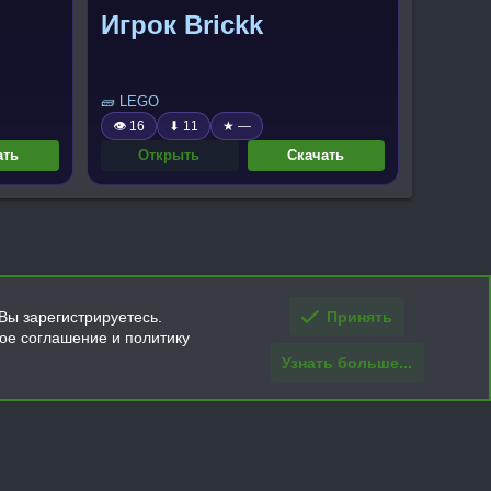
Игрок Brickk
🧱 LEGO
👁 16
⬇ 11
★ —
ать
Открыть
Скачать
Вы зарегистрируетесь.
Принять
кое соглашение и политику
Узнать больше...
ти и условия покупки/возврата
Помощь
Главная
R
S
S