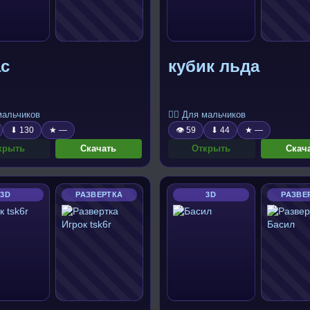
ас
кубик льда
 мальчиков
🧍‍♂️ Для мальчиков
⬇ 130
★ —
👁 59
⬇ 44
★ —
крыть
Скачать
Открыть
Скач
3D
РАЗВЕРТКА
3D
РАЗВЕ