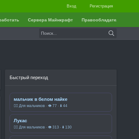
Вход
Регистрация
работать
Сервера Майнкрафт
Правообладателям
Быстрый переход
мальчик в белом найке
🧍‍♂️ Для мальчиков · 👁 77 · ⬇ 44
Лукас
🧍‍♂️ Для мальчиков · 👁 313 · ⬇ 130