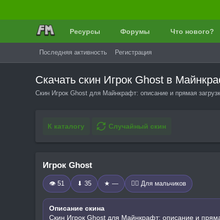
Ресурсы
Форумы
Что нового?
Последняя активность
Регистрация
Скачать скин Игрок Ghost в Майнкр
Скин Игрок Ghost для Майнкрафт: описание и прямая загруз
К каталогу
Случайный скин
Игрок Ghost
👁 51
⬇ 35
★ —
🧍‍♂️ Для мальчиков
Описание скина
Скин Игрок Ghost для Майнкрафт: описание и пряма