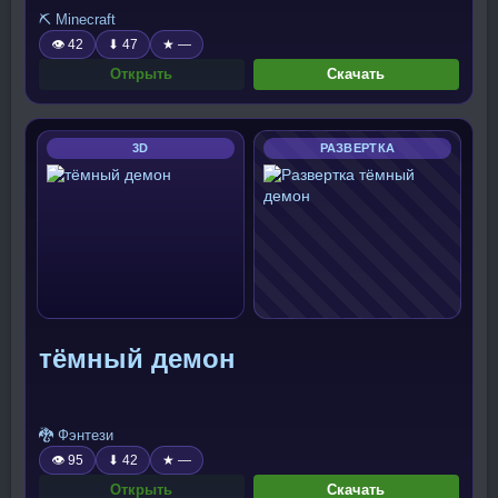
⛏️ Minecraft
👁 42
⬇ 47
★ —
Открыть
Скачать
3D
РАЗВЕРТКА
тёмный демон
🐉 Фэнтези
👁 95
⬇ 42
★ —
Открыть
Скачать