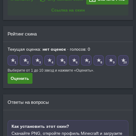
Ссылка на скин
Рейтинг скина
Текущая оценка:
нет оценок
· голосов: 0
★
★
★
★
★
★
★
★
★
★
1
2
3
4
5
6
7
8
9
10
Выберите от 1 до 10 звезд и нажмите «Оценить».
Оценить
Ответы на вопросы
Как установить этот скин?
Скачайте PNG, откройте профиль Minecraft и загрузите