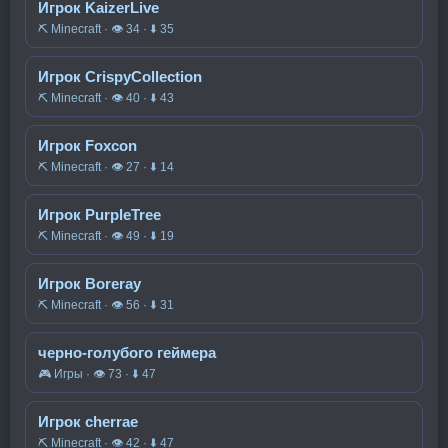
Игрок KaizerLive
⛏️ Minecraft · 👁 34 · ⬇ 35
Игрок CrispyCollection
⛏️ Minecraft · 👁 40 · ⬇ 43
Игрок Foxcon
⛏️ Minecraft · 👁 27 · ⬇ 14
Игрок PurpleTree
⛏️ Minecraft · 👁 49 · ⬇ 19
Игрок Boreray
⛏️ Minecraft · 👁 56 · ⬇ 31
черно-голубого геймера
🎮 Игры · 👁 73 · ⬇ 47
Игрок cherrae
⛏️ Minecraft · 👁 42 · ⬇ 47