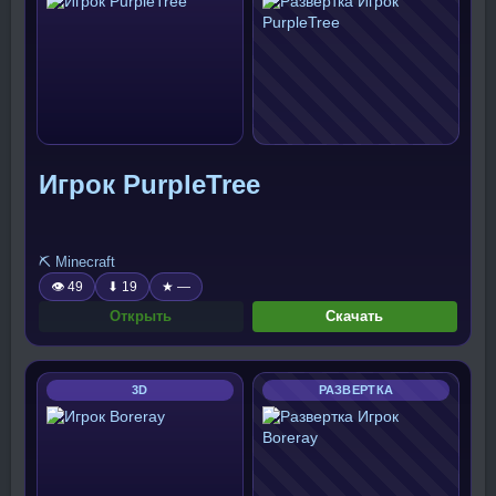
Игрок PurpleTree
⛏️ Minecraft
👁 49
⬇ 19
★ —
Открыть
Скачать
3D
РАЗВЕРТКА