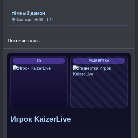
тёмный демон
🐉 Фэнтези · 👁 95 · ⬇ 42
Похожие скины
3D
РАЗВЕРТКА
Игрок KaizerLive