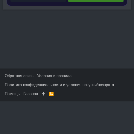
Обратная связь
Условия и правила
Политика конфиденциальности и условия покупки/возврата
Помощь
Главная
R
S
S
На данном сайте используются файлы cookie, чтобы
персонализировать контент и сохранить Ваш вход в систему,
если Вы зарегистрируетесь.
Продолжая использовать этот сайт, Вы соглашаетесь на
использование наших файлов cookie и принимаете
пользовательское соглашение и политику конфиденциальности.