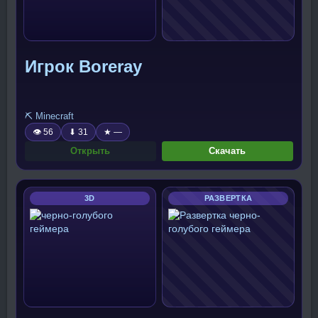
Игрок Boreray
⛏️ Minecraft
👁 56
⬇ 31
★ —
Открыть
Скачать
3D
РАЗВЕРТКА