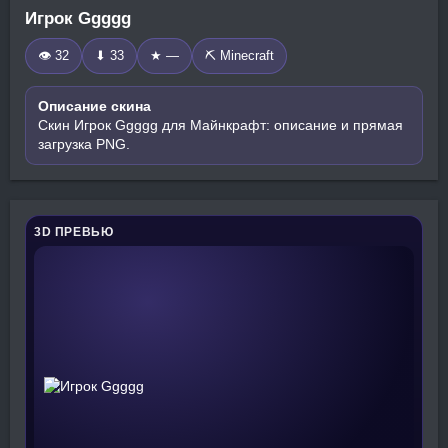
Игрок Ggggg
👁 32
⬇ 33
★ —
⛏️ Minecraft
Описание скина
Скин Игрок Ggggg для Майнкрафт: описание и прямая
загрузка PNG.
3D ПРЕВЬЮ