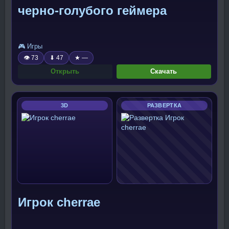
черно-голубого геймера
🎮 Игры
👁 73
⬇ 47
★ —
Открыть
Скачать
3D
РАЗВЕРТКА
Игрок cherrae