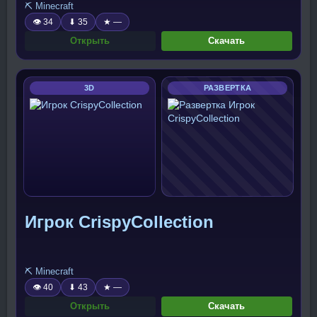
⛏️ Minecraft
👁 34
⬇ 35
★ —
Открыть
Скачать
3D
РАЗВЕРТКА
Игрок CrispyCollection
⛏️ Minecraft
👁 40
⬇ 43
★ —
Открыть
Скачать