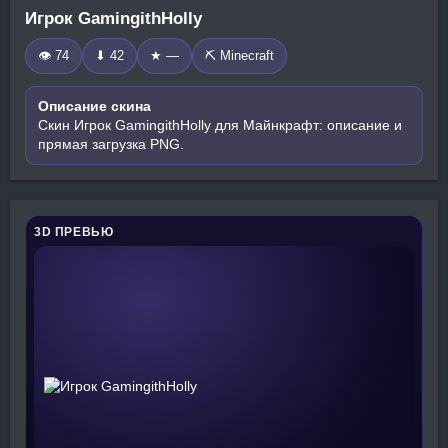
Игрок GamingithHolly
👁 74
⬇ 42
★ —
⛏️ Minecraft
Описание скина
Скин Игрок GamingithHolly для Майнкрафт: описание и
прямая загрузка PNG.
3D ПРЕВЬЮ