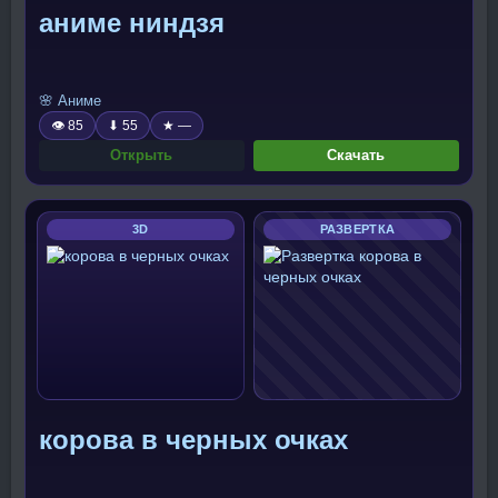
аниме ниндзя
🌸 Аниме
👁 85
⬇ 55
★ —
Открыть
Скачать
3D
РАЗВЕРТКА
корова в черных очках