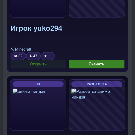
Игрок yuko294
⛏️ Minecraft
👁 32
⬇ 47
★ —
Открыть
Скачать
3D
РАЗВЕРТКА