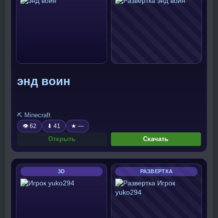
энд воин
⛏️ Minecraft
👁 62
⬇ 41
★ —
Открыть
Скачать
3D
РАЗВЕРТКА