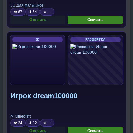
🧍‍♂️ Для мальчиков
👁 67
⬇ 54
★ —
Открыть
Скачать
3D
РАЗВЕРТКА
Игрок dream100000
⛏️ Minecraft
👁 24
⬇ 12
★ —
Открыть
Скачать