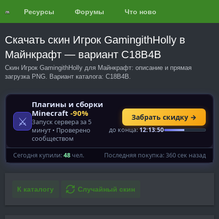
Ресурсы
Форумы
Что нового?
Обзоры
Скачать скин Игрок GamingithHolly в
Майнкрафт — вариант C18B4B
Скин Игрок GamingithHolly для Майнкрафт: описание и прямая
загрузка PNG. Вариант каталога: C18B4B.
К каталогу
Случайный скин