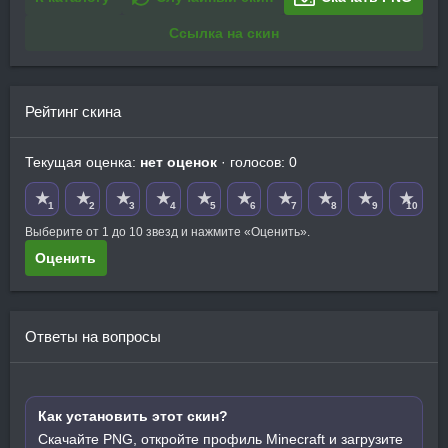
Ссылка на скин
Рейтинг скина
Текущая оценка:
нет оценок
· голосов: 0
★
★
★
★
★
★
★
★
★
★
1
2
3
4
5
6
7
8
9
10
Выберите от 1 до 10 звезд и нажмите «Оценить».
Оценить
Ответы на вопросы
Как установить этот скин?
Скачайте PNG, откройте профиль Minecraft и загрузите