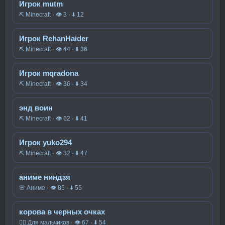
Игрок mutm
⛏️ Minecraft · 👁 3 · ⬇ 12
Игрок RehanHaider
⛏️ Minecraft · 👁 44 · ⬇ 36
Игрок mqradona
⛏️ Minecraft · 👁 36 · ⬇ 34
энд воин
⛏️ Minecraft · 👁 62 · ⬇ 41
Игрок yuko294
⛏️ Minecraft · 👁 32 · ⬇ 47
аниме ниндзя
🌸 Аниме · 👁 85 · ⬇ 55
корова в черных очках
🧍‍♂️ Для мальчиков · 👁 67 · ⬇ 54