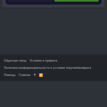
Обратная связь
Условия и правила
Политика конфиденциальности и условия покупки/возврата
Помощь
Главная
R
S
S
На данном сайте используются файлы cookie, чтобы
персонализировать контент и сохранить Ваш вход в систему,
если Вы зарегистрируетесь.
Продолжая использовать этот сайт, Вы соглашаетесь на
использование наших файлов cookie и принимаете
пользовательское соглашение и политику конфиденциальности.