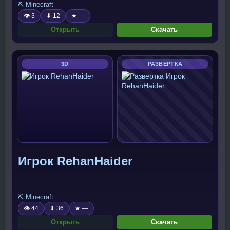
⛏️ Minecraft
👁 3
⬇ 12
★ —
Открыть
Скачать
3D
РАЗВЕРТКА
Игрок RehanHaider
⛏️ Minecraft
👁 44
⬇ 36
★ —
Открыть
Скачать