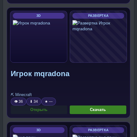
3D
РАЗВЕРТКА
Игрок mqradona
⛏️ Minecraft
👁 36
⬇ 34
★ —
Открыть
Скачать
3D
РАЗВЕРТКА