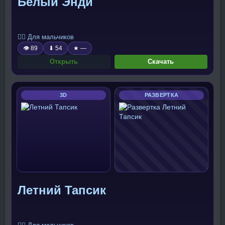
Белый Энди
🧍‍♂️ Для мальчиков
👁 89
⬇ 54
★ —
Открыть
Скачать
3D
РАЗВЕРТКА
Летний Тапсик