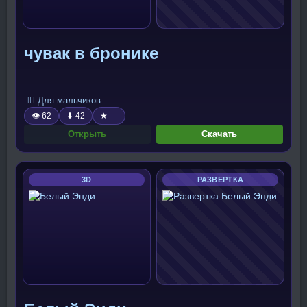
чувак в бронике
🧍‍♂️ Для мальчиков
👁 62
⬇ 42
★ —
Открыть
Скачать
3D
РАЗВЕРТКА