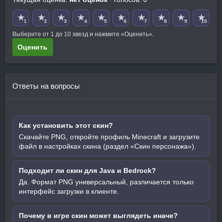
★
★
★
★
★
★
★
★
★
★
1
2
3
4
5
6
7
8
9
10
Выберите от 1 до 10 звезд и нажмите «Оценить».
Оценить
Ответы на вопросы
Как установить этот скин?
Скачайте PNG, откройте профиль Minecraft и загрузите
файл в настройках скина (раздел «Скин персонажа»).
Подходит ли скин для Java и Bedrock?
Да. Формат PNG универсальный, различается только
интерфейс загрузки в клиенте.
Почему в игре скин может выглядеть иначе?