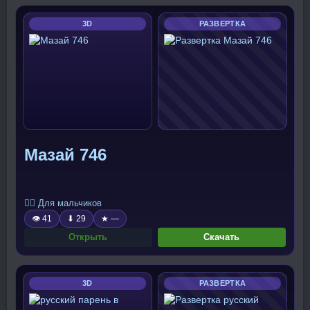
3D
РАЗВЕРТКА
Мазай 746
🧍‍♂️ Для мальчиков
👁 41
⬇ 29
★ —
Открыть
Скачать
3D
РАЗВЕРТКА