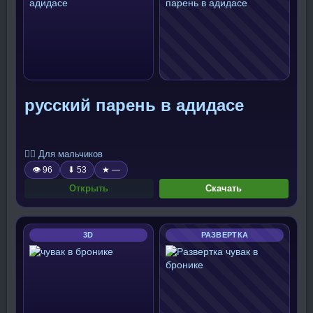
русский парень в адидасе
🧍‍♂️ Для мальчиков
👁 96
⬇ 53
★ —
Открыть
Скачать
3D
РАЗВЕРТКА