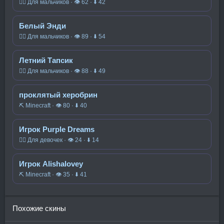
🧍‍♂️ Для мальчиков · 👁 62 · ⬇ 42
Белый Энди
🧍‍♂️ Для мальчиков · 👁 89 · ⬇ 54
Летний Тапсик
🧍‍♂️ Для мальчиков · 👁 88 · ⬇ 49
проклятый херобрин
⛏️ Minecraft · 👁 80 · ⬇ 40
Игрок Purple Dreams
🧍‍♀️ Для девочек · 👁 24 · ⬇ 14
Игрок Alishalovey
⛏️ Minecraft · 👁 35 · ⬇ 41
Похожие скины