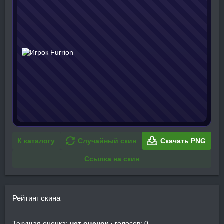
К каталогу
Случайный скин
Скачать PNG
Ссылка на скин
Рейтинг скина
Текущая оценка:
нет оценок
· голосов: 0