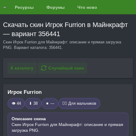
Ресурсы
Форумы
Что нового?
Обзоры
Скачать скин Игрок Furrion в Майнкрафт
— вариант 356441
Скин Игрок Furrion для Майнкрафт: описание и прямая загрузка
PNG. Вариант каталога: 356441.
К каталогу
Случайный скин
Игрок Furrion
👁 44
⬇ 38
★ —
🧍‍♂️ Для мальчиков
Описание скина
Скин Игрок Furrion для Майнкрафт: описание и прямая
загрузка PNG.