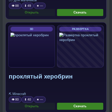
🧍‍♂️ Для мальчиков
👁 88
⬇ 49
★ —
Открыть
Скачать
3D
РАЗВЕРТКА
проклятый херобрин
⛏️ Minecraft
👁 80
⬇ 40
★ —
Открыть
Скачать