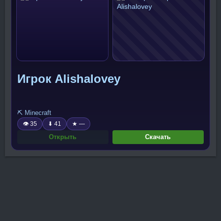
Игрок Alishalovey
⛏️ Minecraft
👁 35
⬇ 41
★ —
Открыть
Скачать