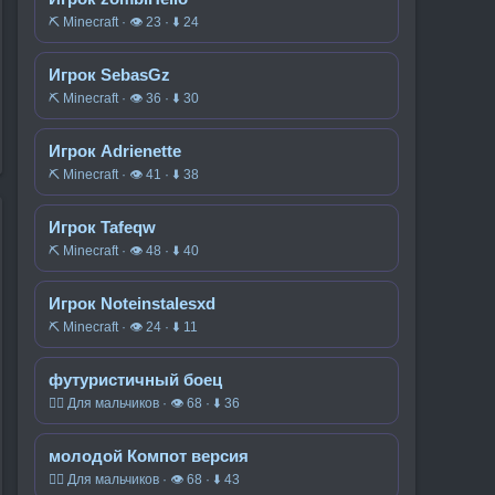
⛏️ Minecraft · 👁 23 · ⬇ 24
Игрок SebasGz
⛏️ Minecraft · 👁 36 · ⬇ 30
Игрок Adrienette
⛏️ Minecraft · 👁 41 · ⬇ 38
Игрок Tafeqw
⛏️ Minecraft · 👁 48 · ⬇ 40
Игрок Noteinstalesxd
⛏️ Minecraft · 👁 24 · ⬇ 11
футуристичный боец
🧍‍♂️ Для мальчиков · 👁 68 · ⬇ 36
молодой Компот версия
🧍‍♂️ Для мальчиков · 👁 68 · ⬇ 43