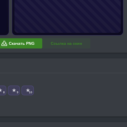
Скачать PNG
Ссылка на скин
★
★
★
8
9
10