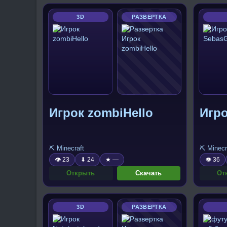
3D
РАЗВЕРТКА
Игрок zombiHello
Игр
⛏️ Minecraft
⛏️ Minecr
👁 23
⬇ 24
★ —
👁 36
Открыть
Скачать
От
3D
РАЗВЕРТКА