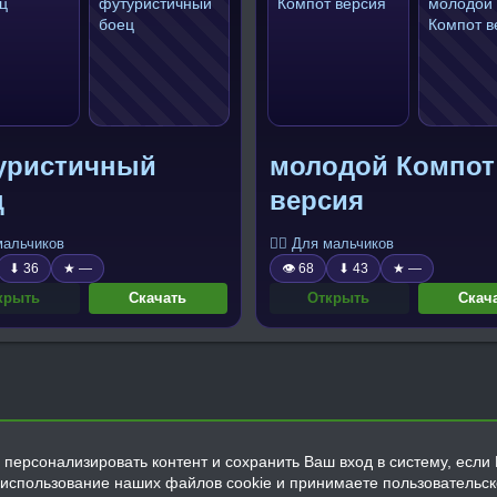
уристичный
молодой Компот
ц
версия
 мальчиков
🧍‍♂️ Для мальчиков
⬇ 36
★ —
👁 68
⬇ 43
★ —
крыть
Скачать
Открыть
Скач
персонализировать контент и сохранить Ваш вход в систему, если 
а использование наших файлов cookie и принимаете пользовательс