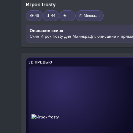
Игрок frosty
👁 46
⬇ 44
★ —
⛏️ Minecraft
Описание скина
Скин Игрок frosty для Майнкрафт: описание и пряма
3D ПРЕВЬЮ