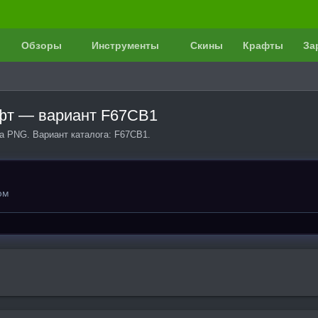
Обзоры
Инструменты
Скины
Крафты
За
рафт — вариант F67CB1
ка PNG. Вариант каталога: F67CB1.