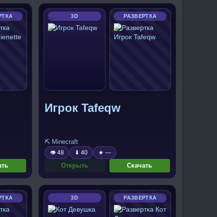
РТКА
3D
РАЗВЕРТКА
Игрок Tafeqw
⛏️ Minecraft
👁 48
⬇ 40
★ —
ать
Открыть
Скачать
РТКА
3D
РАЗВЕРТКА