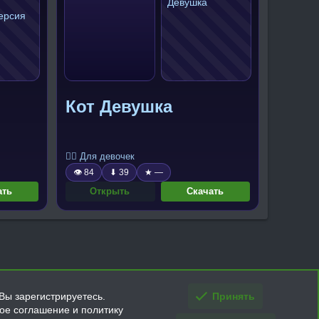
Кот Девушка
🧍‍♀️ Для девочек
👁 84
⬇ 39
★ —
ать
Открыть
Скачать
Вы зарегистрируетесь.
Принять
кое соглашение и политику