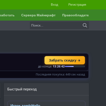
Вход
Регистрация
работать
Сервера Майнкрафт
Правообладателям
Быстрый переход
Игрок zombiHello