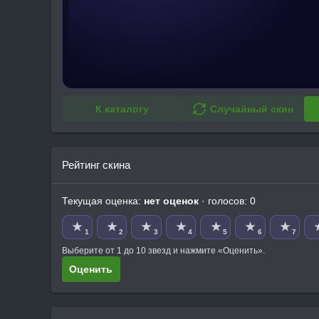
К каталогу
Случайный скин
Рейтинг скина
Текущая оценка:
нет оценок
· голосов: 0
★
★
★
★
★
★
★
1
2
3
4
5
6
7
Выберите от 1 до 10 звезд и нажмите «Оценить».
Оценить