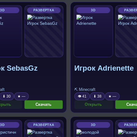
3D
РАЗВЕРТКА
3D
РАЗВЕ
ок SebasGz
Игрок Adrienette
aft
⛏️ Minecraft
⬇ 30
★ —
👁 41
⬇ 38
★ —
крыть
Скачать
Открыть
Скач
3D
РАЗВЕРТКА
3D
РАЗВЕ