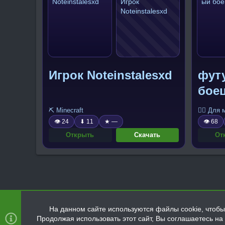
Игрок Noteinstalesxd
фут
бое
⛏️ Minecraft
🧍‍♂️ Для
👁 24
⬇ 11
★ —
👁 68
Открыть
Скачать
От
На данном сайте используются файлы cookie, чтобы 
Продолжая использовать этот сайт, Вы соглашаетесь н