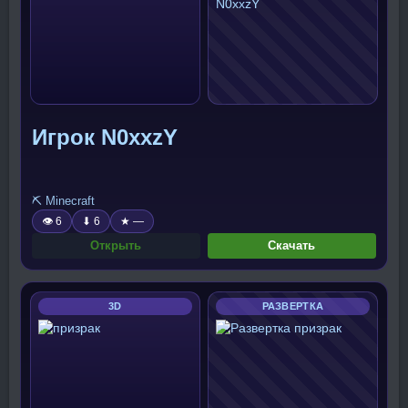
Игрок N0xxzY
⛏️ Minecraft
👁 6
⬇ 6
★ —
Открыть
Скачать
3D
РАЗВЕРТКА