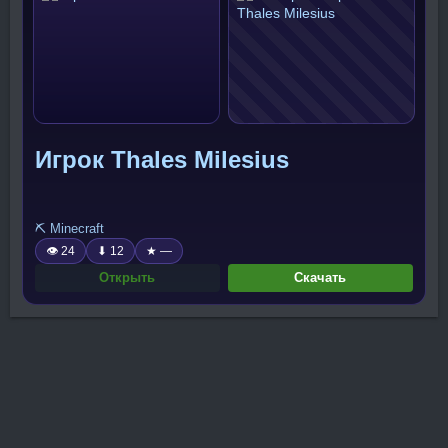
Игрок Thales Milesius
⛏️ Minecraft
👁 24
⬇ 12
★ —
Открыть
Скачать