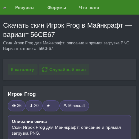
Ресурсы
Форумы
Что нового?
Обзоры
Скачать скин Игрок Frog в Майнкрафт —
вариант 56CE67
Скин Игрок Frog для Майнкрафт: описание и прямая загрузка PNG.
Вариант каталога: 56CE67.
К каталогу
Случайный скин
Игрок Frog
👁 36
⬇ 20
★ —
⛏️ Minecraft
Описание скина
Скин Игрок Frog для Майнкрафт: описание и прямая
загрузка PNG.