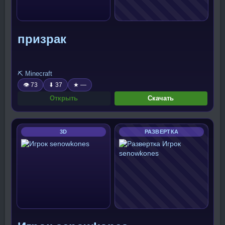
призрак
⛏️ Minecraft
👁 73
⬇ 37
★ —
Открыть
Скачать
3D
РАЗВЕРТКА