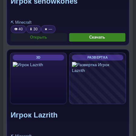
Игрок senowkones
⛏️ Minecraft
👁 40
⬇ 30
★ —
Открыть
Скачать
3D
РАЗВЕРТКА
Игрок Lazrith