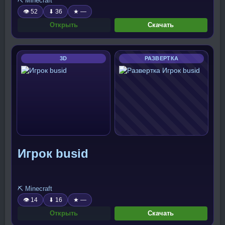
⛏️ Minecraft
👁 52
⬇ 36
★ —
Открыть
Скачать
3D
РАЗВЕРТКА
Игрок busid
⛏️ Minecraft
👁 14
⬇ 16
★ —
Открыть
Скачать