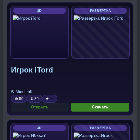
3D
РАЗВЕРТКА
Игрок iTord
⛏️ Minecraft
👁 50
⬇ 39
★ —
Открыть
Скачать
3D
РАЗВЕРТКА