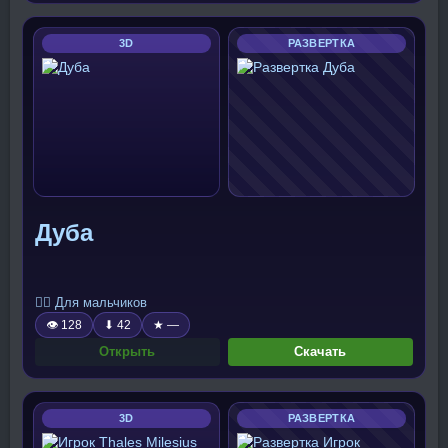
3D
РАЗВЕРТКА
Дуба
🧍‍♂️ Для мальчиков
👁 128
⬇ 42
★ —
Открыть
Скачать
3D
РАЗВЕРТКА