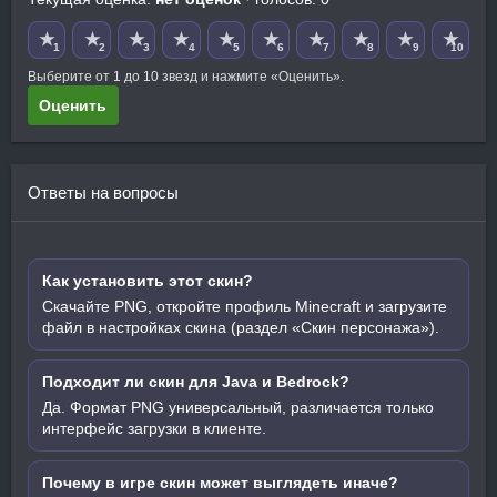
★
★
★
★
★
★
★
★
★
★
1
2
3
4
5
6
7
8
9
10
Выберите от 1 до 10 звезд и нажмите «Оценить».
Оценить
Ответы на вопросы
Как установить этот скин?
Скачайте PNG, откройте профиль Minecraft и загрузите
файл в настройках скина (раздел «Скин персонажа»).
Подходит ли скин для Java и Bedrock?
Да. Формат PNG универсальный, различается только
интерфейс загрузки в клиенте.
Почему в игре скин может выглядеть иначе?