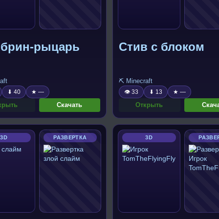
обрин-рыцарь
Стив с блоком
aft
⛏️ Minecraft
⬇ 40
★ —
👁 33
⬇ 13
★ —
крыть
Скачать
Открыть
Скач
3D
РАЗВЕРТКА
3D
РАЗВЕ