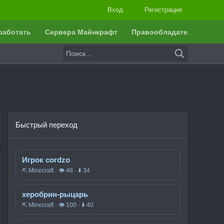
Вход
Регистрация
работать
Сервера Майнкрафт
Правообладателям
Быстрый переход
Игрок cordzo
⛏️ Minecraft · 👁 48 · ⬇ 34
херобрин-рыцарь
⛏️ Minecraft · 👁 100 · ⬇ 40