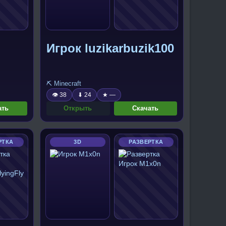
Игрок luzikarbuzik100
⛏️ Minecraft
👁 38
⬇ 24
★ —
ать
Открыть
Скачать
РТКА
3D
РАЗВЕРТКА