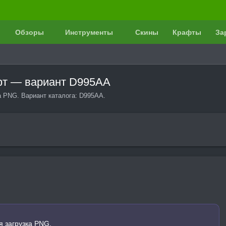
Обзоры
Инструменты
Скины
Крафты
За
афт — вариант D995AA
а PNG. Вариант каталога: D995AA.
я загрузка PNG.