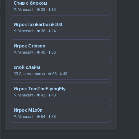
Стив с блоком
⛏️ Minecraft · 👁 33 · ⬇ 13
Игрок luzikarbuzik100
⛏️ Minecraft · 👁 38 · ⬇ 24
Игрок Crixson
⛏️ Minecraft · 👁 40 · ⬇ 36
злой слайм
🧍‍♂️ Для мальчиков · 👁 58 · ⬇ 49
Игрок TomTheFlyingFly
⛏️ Minecraft · 👁 43 · ⬇ 48
Игрок M1x0n
⛏️ Minecraft · 👁 64 · ⬇ 38