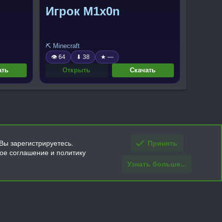
Игрок M1x0n
⛏️ Minecraft
👁 64
⬇ 38
★ —
ать
Открыть
Скачать
Вы зарегистрируетесь.
Принять
кое соглашение и политику
Узнать больше...
ти и условия покупки/возврата
Помощь
Главная
R
S
S