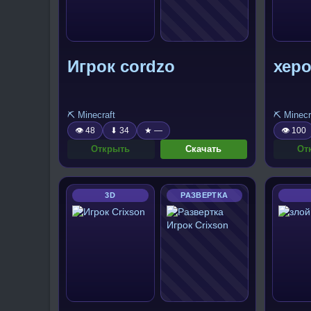
Игрок cordzo
хер
⛏️ Minecraft
⛏️ Minecr
👁 48
⬇ 34
★ —
👁 100
Открыть
Скачать
От
3D
РАЗВЕРТКА