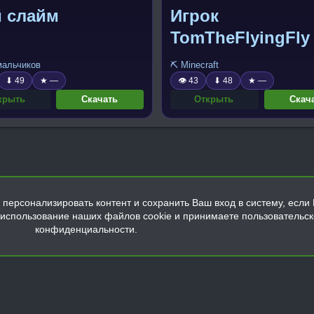
й слайм
Игрок
TomTheFlyingFly
 мальчиков
⛏️ Minecraft
⬇ 49
★ —
👁 43
⬇ 48
★ —
крыть
Скачать
Открыть
Скач
персонализировать контент и сохранить Ваш вход в систему, если 
а использование наших файлов cookie и принимаете пользовательс
конфиденциальности.
Обратная связь
Условия и правила
Политика конфиденциальнос