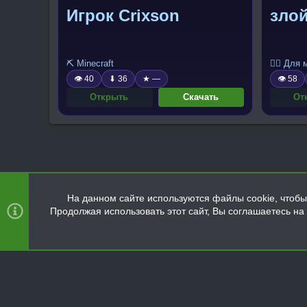
Игрок Crixson
зло
⛏️ Minecraft
🧍‍♂️ Для
👁 40
⬇ 36
★ —
👁 58
Открыть
Скачать
От
На данном сайте используются файлы cookie, чтобы 
Продолжая использовать этот сайт, Вы соглашаетесь н