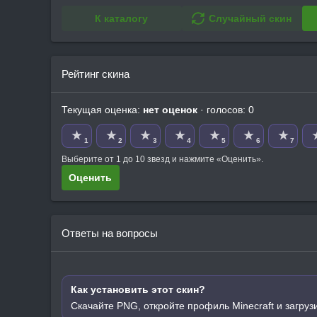
К каталогу
Случайный скин
Рейтинг скина
Текущая оценка:
нет оценок
· голосов: 0
★
★
★
★
★
★
★
1
2
3
4
5
6
7
Выберите от 1 до 10 звезд и нажмите «Оценить».
Оценить
Ответы на вопросы
Как установить этот скин?
Скачайте PNG, откройте профиль Minecraft и загруз