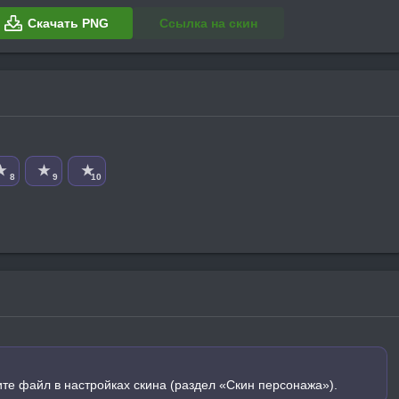
Скачать PNG
Ссылка на скин
★
★
★
8
9
10
ите файл в настройках скина (раздел «Скин персонажа»).