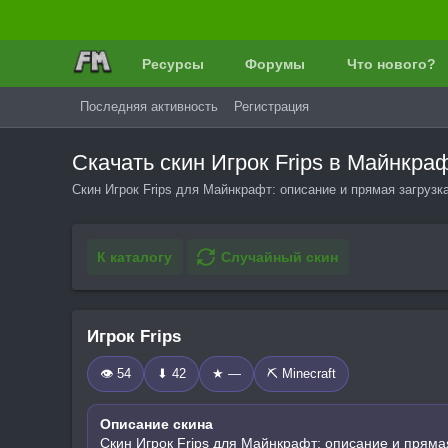
Ресурсы
Форумы
Что нового?
Последняя активность
Регистрация
Скачать скин Игрок Frips в Майнкр
Скин Игрок Frips для Майнкрафт: описание и прямая загрузк
К каталогу
Случайный скин
Игрок Frips
👁 54
⬇ 42
★ —
⛏️ Minecraft
Описание скина
Скин Игрок Frips для Майнкрафт: описание и пряма