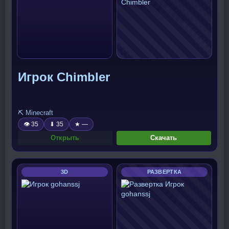
Игрок Chimbler
⛏️ Minecraft
👁 35
⬇ 35
★ —
Открыть
Скачать
3D
РАЗВЕРТКА