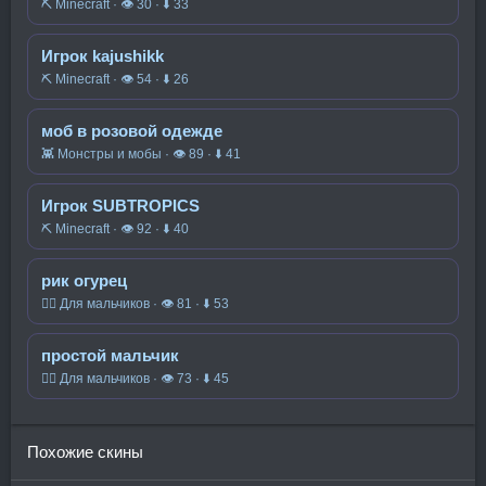
⛏️ Minecraft · 👁 30 · ⬇ 33
Игрок kajushikk
⛏️ Minecraft · 👁 54 · ⬇ 26
моб в розовой одежде
👾 Монстры и мобы · 👁 89 · ⬇ 41
Игрок SUBTROPICS
⛏️ Minecraft · 👁 92 · ⬇ 40
рик огурец
🧍‍♂️ Для мальчиков · 👁 81 · ⬇ 53
простой мальчик
🧍‍♂️ Для мальчиков · 👁 73 · ⬇ 45
Похожие скины