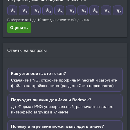
★
★
★
★
★
★
★
★
★
★
1
2
3
4
5
6
7
8
9
10
Выберите от 1 до 10 звезд и нажмите «Оценить».
Оценить
Ответы на вопросы
Как установить этот скин?
Скачайте PNG, откройте профиль Minecraft и загрузите
файл в настройках скина (раздел «Скин персонажа»).
Подходит ли скин для Java и Bedrock?
Да. Формат PNG универсальный, различается только
интерфейс загрузки в клиенте.
Почему в игре скин может выглядеть иначе?