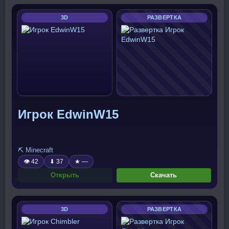
3D
РАЗВЕРТКА
Игрок EdwinW15
⛏️ Minecraft
👁 42
⬇ 37
★ —
Открыть
Скачать
3D
РАЗВЕРТКА