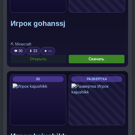
Игрок gohanssj
⛏️ Minecraft
👁 30
⬇ 33
★ —
Открыть
Скачать
3D
РАЗВЕРТКА