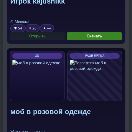
Игрок kajushikk
⛏️ Minecraft
👁 54
⬇ 26
★ —
Открыть
Скачать
3D
РАЗВЕРТКА
моб в розовой одежде