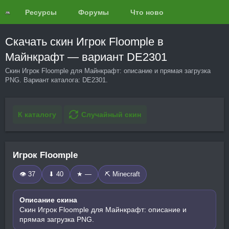
Ресурсы
Форумы
Что нового?
Обзоры
Скачать скин Игрок Floomple в
Майнкрафт — вариант DE2301
Скин Игрок Floomple для Майнкрафт: описание и прямая загрузка
PNG. Вариант каталога: DE2301.
К каталогу
Случайный скин
Игрок Floomple
👁 37
⬇ 40
★ —
⛏️ Minecraft
Описание скина
Скин Игрок Floomple для Майнкрафт: описание и
прямая загрузка PNG.