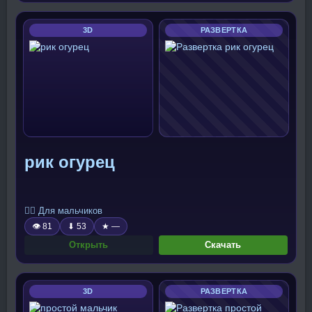
3D
РАЗВЕРТКА
рик огурец
🧍‍♂️ Для мальчиков
👁 81
⬇ 53
★ —
Открыть
Скачать
3D
РАЗВЕРТКА