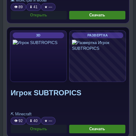
👾 Монстры и мобы
👁 89
⬇ 41
★ —
Открыть
Скачать
3D
РАЗВЕРТКА
Игрок SUBTROPICS
⛏️ Minecraft
👁 92
⬇ 40
★ —
Открыть
Скачать