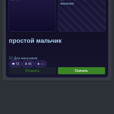
простой мальчик
🧍‍♂️ Для мальчиков
👁 73
⬇ 45
★ —
Открыть
Скачать