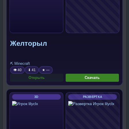
Желторыл
⛏️ Minecraft
👁 40
⬇ 41
★ —
Открыть
Скачать
3D
РАЗВЕРТКА