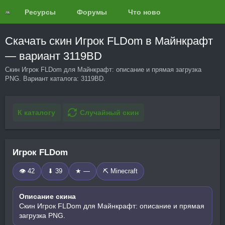
Ресурсы
Форумы
Что нового?
Обзоры
Скачать скин Игрок FLDom в Майнкрафт
— вариант 3119BD
Скин Игрок FLDom для Майнкрафт: описание и прямая загрузка
PNG. Вариант каталога: 3119BD.
К каталогу
Случайный скин
Игрок FLDom
👁 42
⬇ 39
★ —
⛏️ Minecraft
Описание скина
Скин Игрок FLDom для Майнкрафт: описание и прямая
загрузка PNG.