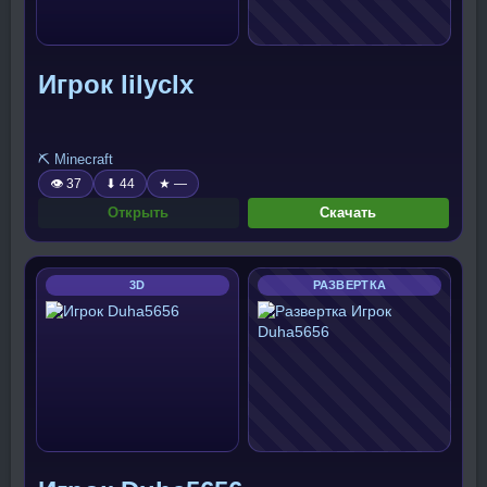
Игрок lilyclx
⛏️ Minecraft
👁 37
⬇ 44
★ —
Открыть
Скачать
3D
РАЗВЕРТКА