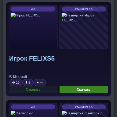
3D
РАЗВЕРТКА
Игрок FELIXS5
⛏️ Minecraft
👁 10
⬇ 8
★ —
Открыть
Скачать
3D
РАЗВЕРТКА