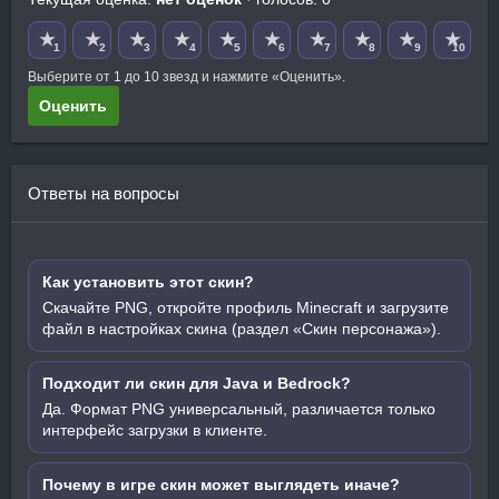
★
★
★
★
★
★
★
★
★
★
1
2
3
4
5
6
7
8
9
10
Выберите от 1 до 10 звезд и нажмите «Оценить».
Оценить
Ответы на вопросы
Как установить этот скин?
Скачайте PNG, откройте профиль Minecraft и загрузите
файл в настройках скина (раздел «Скин персонажа»).
Подходит ли скин для Java и Bedrock?
Да. Формат PNG универсальный, различается только
интерфейс загрузки в клиенте.
Почему в игре скин может выглядеть иначе?