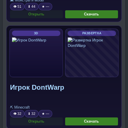
👾 Монстры и мобы
👁 51
⬇ 44
★ —
Открыть
Скачать
3D
РАЗВЕРТКА
Игрок DontWarp
⛏️ Minecraft
👁 32
⬇ 32
★ —
Открыть
Скачать