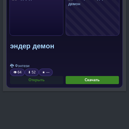
эндер демон
🐉 Фэнтези
👁 64
⬇ 52
★ —
Открыть
Скачать