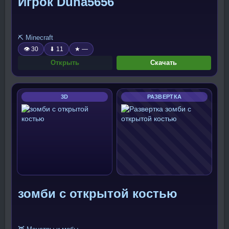
Игрок Duha5656
⛏️ Minecraft
👁 30
⬇ 11
★ —
Открыть
Скачать
3D
РАЗВЕРТКА
зомби с открытой костью