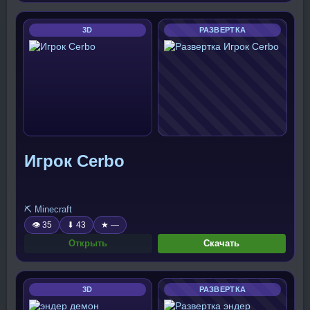
3D
РАЗВЕРТКА
Игрок Cerbo
⛏️ Minecraft
👁 35
⬇ 43
★ —
Открыть
Скачать
3D
РАЗВЕРТКА