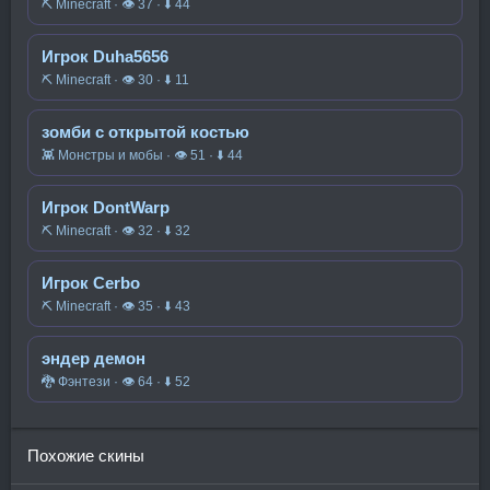
⛏️ Minecraft · 👁 37 · ⬇ 44
Игрок Duha5656
⛏️ Minecraft · 👁 30 · ⬇ 11
зомби с открытой костью
👾 Монстры и мобы · 👁 51 · ⬇ 44
Игрок DontWarp
⛏️ Minecraft · 👁 32 · ⬇ 32
Игрок Cerbo
⛏️ Minecraft · 👁 35 · ⬇ 43
эндер демон
🐉 Фэнтези · 👁 64 · ⬇ 52
Похожие скины