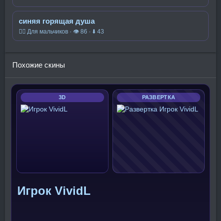
синяя горящая душа
🧍‍♂️ Для мальчиков · 👁 86 · ⬇ 43
Похожие скины
3D
РАЗВЕРТКА
Игрок VividL