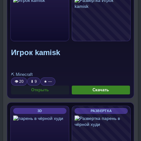
Игрок kamisk
⛏️ Minecraft
👁 20
⬇ 9
★ —
Открыть
Скачать
3D
РАЗВЕРТКА