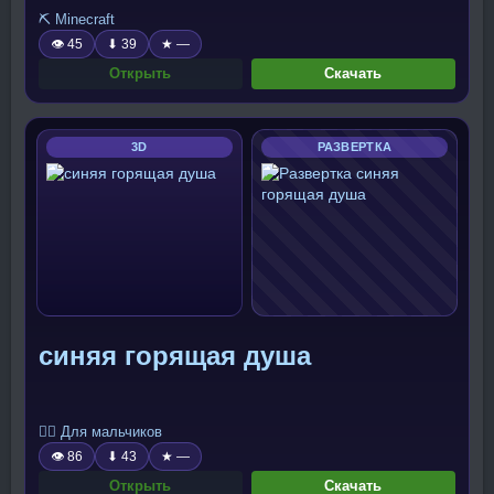
⛏️ Minecraft
👁 45
⬇ 39
★ —
Открыть
Скачать
3D
РАЗВЕРТКА
синяя горящая душа
🧍‍♂️ Для мальчиков
👁 86
⬇ 43
★ —
Открыть
Скачать