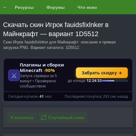
Ресурсы
Форумы
Что нового?
Обзоры
Скачать скин Игрок fauidsfixlnker в
Майнкрафт — вариант 1D5512
Скин Игрок fauidsfixlnker для Майнкрафт: описание и прямая
загрузка PNG. Вариант каталога: 1D5512.
К каталогу
Случайный скин