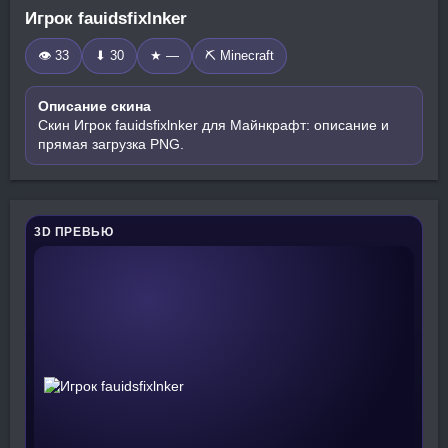
Игрок fauidsfixlnker
👁 33
⬇ 30
★ —
⛏️ Minecraft
Описание скина
Скин Игрок fauidsfixlnker для Майнкрафт: описание и
прямая загрузка PNG.
3D ПРЕВЬЮ