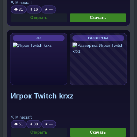
⛏️ Minecraft
👁 31
⬇ 16
★ —
Открыть
Скачать
3D
РАЗВЕРТКА
Игрок Twitch krxz
⛏️ Minecraft
👁 51
⬇ 38
★ —
Открыть
Скачать