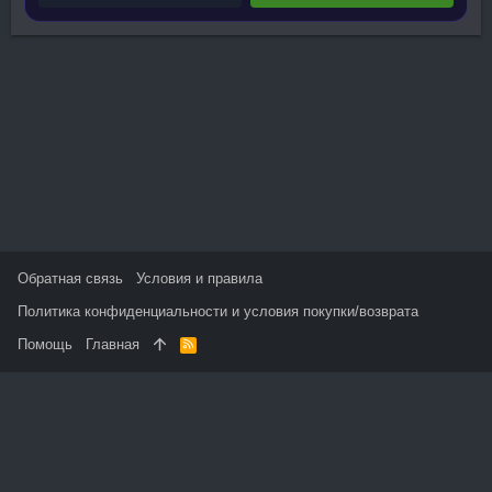
Обратная связь
Условия и правила
Политика конфиденциальности и условия покупки/возврата
Помощь
Главная
R
S
S
На данном сайте используются файлы cookie, чтобы
персонализировать контент и сохранить Ваш вход в систему,
если Вы зарегистрируетесь.
Продолжая использовать этот сайт, Вы соглашаетесь на
использование наших файлов cookie и принимаете
пользовательское соглашение и политику конфиденциальности.