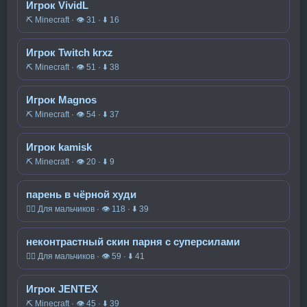
Игрок VividL
⛏️ Minecraft · 👁 31 · ⬇ 16
Игрок Twitch krxz
⛏️ Minecraft · 👁 51 · ⬇ 38
Игрок Magnos
⛏️ Minecraft · 👁 54 · ⬇ 37
Игрок kamisk
⛏️ Minecraft · 👁 20 · ⬇ 9
парень в чёрной худи
🧍‍♂️ Для мальчиков · 👁 118 · ⬇ 39
неконтрастный скин парня с суперсилами
🧍‍♂️ Для мальчиков · 👁 59 · ⬇ 41
Игрок JENTEX
⛏️ Minecraft · 👁 45 · ⬇ 39