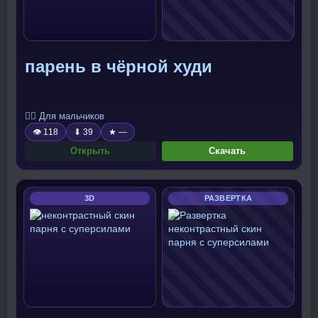
парень в чёрной худи
🧍‍♂️ Для мальчиков
👁 118
⬇ 39
★ —
Открыть
Скачать
3D
РАЗВЕРТКА