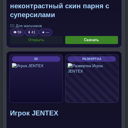
неконтрастный скин парня с
суперсилами
🧍‍♂️ Для мальчиков
👁 59
⬇ 41
★ —
Открыть
Скачать
3D
РАЗВЕРТКА
Игрок JENTEX