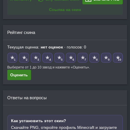
Ссылка на скин
Рейтинг скина
Текущая оценка:
нет оценок
· голосов: 0
★
★
★
★
★
★
★
★
★
★
1
2
3
4
5
6
7
8
9
10
Выберите от 1 до 10 звезд и нажмите «Оценить».
Оценить
Ответы на вопросы
Как установить этот скин?
Скачайте PNG, откройте профиль Minecraft и загрузите