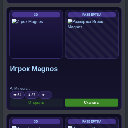
3D
РАЗВЕРТКА
Игрок Magnos
⛏️ Minecraft
👁 54
⬇ 37
★ —
Открыть
Скачать
3D
РАЗВЕРТКА