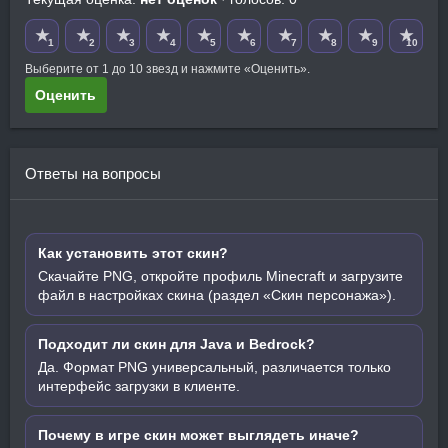
★
★
★
★
★
★
★
★
★
★
1
2
3
4
5
6
7
8
9
10
Выберите от 1 до 10 звезд и нажмите «Оценить».
Оценить
Ответы на вопросы
Как установить этот скин?
Скачайте PNG, откройте профиль Minecraft и загрузите
файл в настройках скина (раздел «Скин персонажа»).
Подходит ли скин для Java и Bedrock?
Да. Формат PNG универсальный, различается только
интерфейс загрузки в клиенте.
Почему в игре скин может выглядеть иначе?