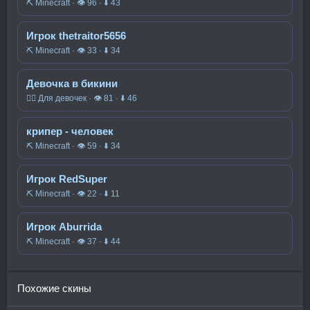
⛏️ Minecraft · 👁 96 · ⬇ 43
Игрок thetraitor5656
⛏️ Minecraft · 👁 33 · ⬇ 34
Девочка в бикини
🧍‍♀️ Для девочек · 👁 81 · ⬇ 46
крипер - человек
⛏️ Minecraft · 👁 59 · ⬇ 34
Игрок RedSuper
⛏️ Minecraft · 👁 22 · ⬇ 11
Игрок Aburrida
⛏️ Minecraft · 👁 37 · ⬇ 44
Похожие скины