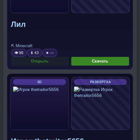
Лил
⛏️ Minecraft
👁 96
⬇ 43
★ —
Открыть
Скачать
3D
РАЗВЕРТКА