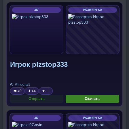
3D
РАЗВЕРТКА
Игрок plzstop333
⛏️ Minecraft
👁 40
⬇ 44
★ —
Открыть
Скачать
3D
РАЗВЕРТКА