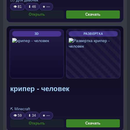
🧍‍♀️ Для девочек
👁 81
⬇ 46
★ —
Открыть
Скачать
3D
РАЗВЕРТКА
крипер - человек
⛏️ Minecraft
👁 59
⬇ 34
★ —
Открыть
Скачать