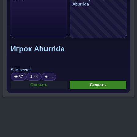
Игрок Aburrida
⛏️ Minecraft
👁 37
⬇ 44
★ —
Открыть
Скачать