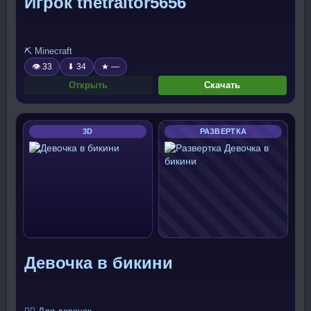
Игрок thetraitor5656
⛏️ Minecraft
👁 33
⬇ 34
★ —
Открыть
Скачать
3D
РАЗВЕРТКА
Девочка в бикини