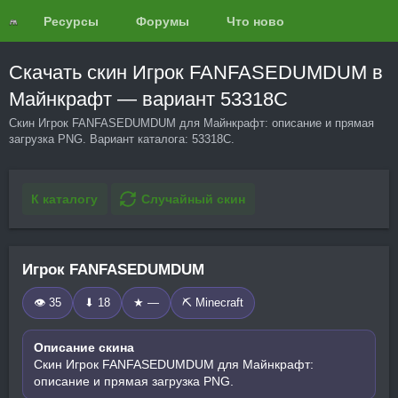
Ресурсы
Форумы
Что нового?
Обзоры
Скачать скин Игрок FANFASEDUMDUM в
Майнкрафт — вариант 53318C
Скин Игрок FANFASEDUMDUM для Майнкрафт: описание и прямая
загрузка PNG. Вариант каталога: 53318C.
К каталогу
Случайный скин
Игрок FANFASEDUMDUM
👁 35
⬇ 18
★ —
⛏️ Minecraft
Описание скина
Скин Игрок FANFASEDUMDUM для Майнкрафт:
описание и прямая загрузка PNG.