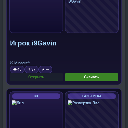
Игрок i9Gavin
⛏️ Minecraft
👁 45
⬇ 37
★ —
Открыть
Скачать
3D
РАЗВЕРТКА