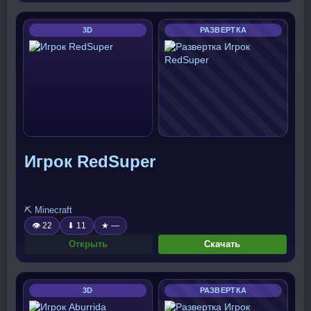
3D
РАЗВЕРТКА
Игрок RedSuper
⛏️ Minecraft
👁 22
⬇ 11
★ —
Открыть
Скачать
3D
РАЗВЕРТКА