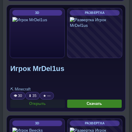
3D
РАЗВЕРТКА
Игрок MrDel1us
⛏️ Minecraft
👁 30
⬇ 35
★ —
Открыть
Скачать
3D
РАЗВЕРТКА