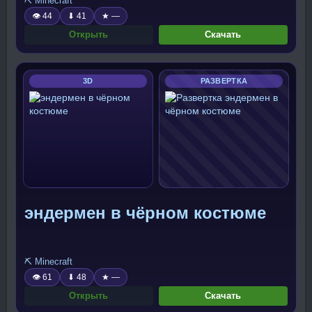
⛏️ Minecraft
👁 44
⬇ 41
★ —
Открыть
Скачать
3D
РАЗВЕРТКА
эндермен в чёрном костюме
⛏️ Minecraft
👁 61
⬇ 48
★ —
Открыть
Скачать