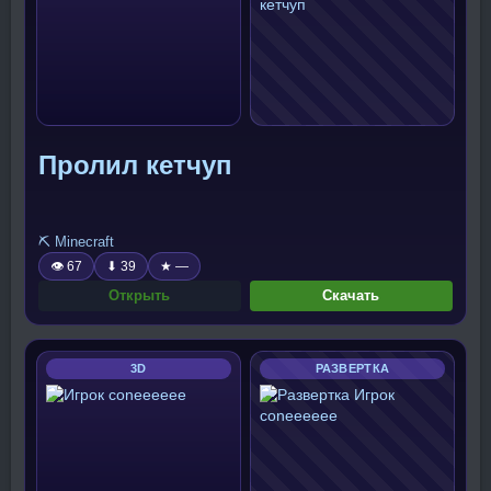
Пролил кетчуп
⛏️ Minecraft
👁 67
⬇ 39
★ —
Открыть
Скачать
3D
РАЗВЕРТКА