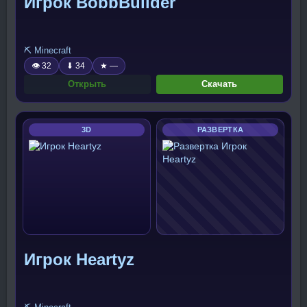
Игрок BobbBuilder
⛏️ Minecraft
👁 32
⬇ 34
★ —
Открыть
Скачать
3D
РАЗВЕРТКА
Игрок Heartyz