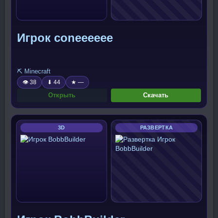
Игрок coneeeeee
⛏️ Minecraft
👁 38
⬇ 44
★ —
Открыть
Скачать
3D
РАЗВЕРТКА