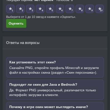
★
★
★
★
★
★
★
★
★
★
1
2
3
4
5
6
7
8
9
10
Выберите от 1 до 10 звезд и нажмите «Оценить».
Оценить
Ответы на вопросы
Как установить этот скин?
Скачайте PNG, откройте профиль Minecraft и загрузите
файл в настройках скина (раздел «Скин персонажа»).
Подходит ли скин для Java и Bedrock?
Да. Формат PNG универсальный, различается только
интерфейс загрузки в клиенте.
Почему в игре скин может выглядеть иначе?