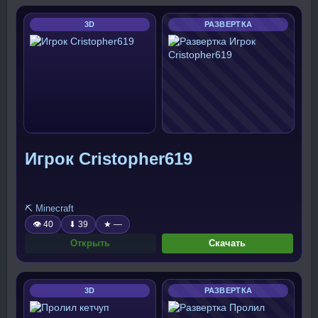
3D
РАЗВЕРТКА
Игрок Cristopher619
⛏️ Minecraft
👁 40
⬇ 39
★ —
Открыть
Скачать
3D
РАЗВЕРТКА