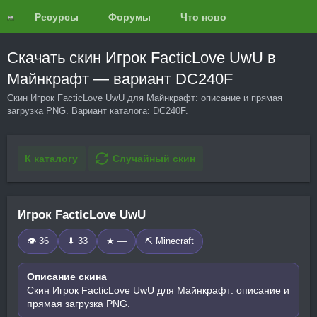
Ресурсы
Форумы
Что нового?
Обзоры
Скачать скин Игрок FacticLove UwU в
Майнкрафт — вариант DC240F
Скин Игрок FacticLove UwU для Майнкрафт: описание и прямая
загрузка PNG. Вариант каталога: DC240F.
К каталогу
Случайный скин
Игрок FacticLove UwU
👁 36
⬇ 33
★ —
⛏️ Minecraft
Описание скина
Скин Игрок FacticLove UwU для Майнкрафт: описание и
прямая загрузка PNG.