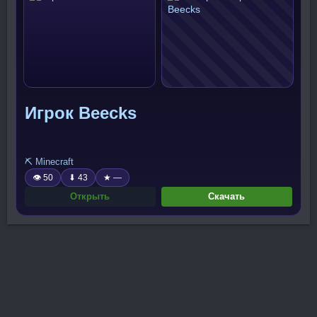
Игрок Beecks
⛏️ Minecraft
👁 50
⬇ 43
★ —
Открыть
Скачать