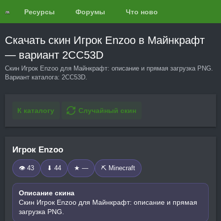
Ресурсы
Форумы
Что нового?
Обзоры
Скачать скин Игрок Enzoo в Майнкрафт
— вариант 2CC53D
Скин Игрок Enzoo для Майнкрафт: описание и прямая загрузка PNG.
Вариант каталога: 2CC53D.
К каталогу
Случайный скин
Игрок Enzoo
👁 43
⬇ 44
★ —
⛏️ Minecraft
Описание скина
Скин Игрок Enzoo для Майнкрафт: описание и прямая
загрузка PNG.