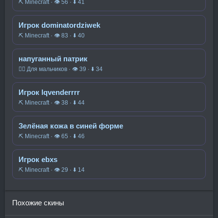
⛏️ Minecraft · 👁 56 · ⬇ 41
Игрок dominatordziwek
⛏️ Minecraft · 👁 83 · ⬇ 40
напуганный патрик
🧍‍♂️ Для мальчиков · 👁 39 · ⬇ 34
Игрок lqvenderrrr
⛏️ Minecraft · 👁 38 · ⬇ 44
Зелёная кожа в синей форме
⛏️ Minecraft · 👁 65 · ⬇ 46
Игрок ebxs
⛏️ Minecraft · 👁 29 · ⬇ 14
Похожие скины