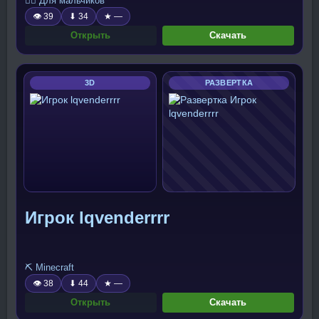
🧍‍♂️ Для мальчиков
👁 39
⬇ 34
★ —
Открыть
Скачать
3D
РАЗВЕРТКА
Игрок lqvenderrrr
⛏️ Minecraft
👁 38
⬇ 44
★ —
Открыть
Скачать