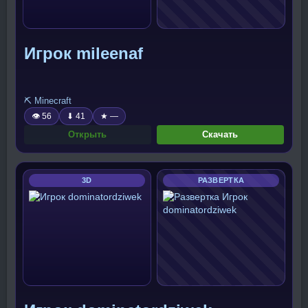
Игрок mileenaf
⛏️ Minecraft
👁 56
⬇ 41
★ —
Открыть
Скачать
3D
РАЗВЕРТКА