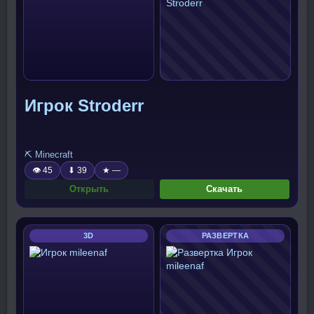
Игрок Stroderr
⛏️ Minecraft
👁 45
⬇ 39
★ —
Открыть
Скачать
3D
РАЗВЕРТКА