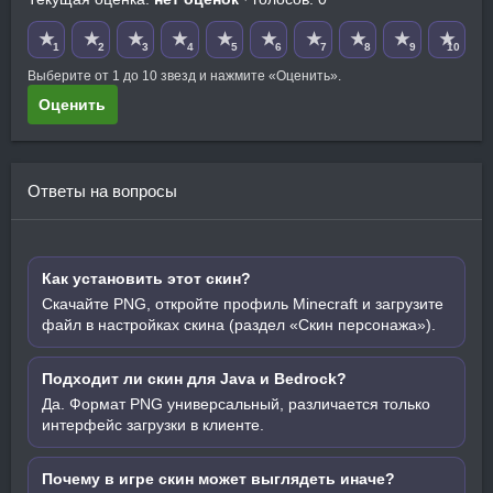
★
★
★
★
★
★
★
★
★
★
1
2
3
4
5
6
7
8
9
10
Выберите от 1 до 10 звезд и нажмите «Оценить».
Оценить
Ответы на вопросы
Как установить этот скин?
Скачайте PNG, откройте профиль Minecraft и загрузите
файл в настройках скина (раздел «Скин персонажа»).
Подходит ли скин для Java и Bedrock?
Да. Формат PNG универсальный, различается только
интерфейс загрузки в клиенте.
Почему в игре скин может выглядеть иначе?