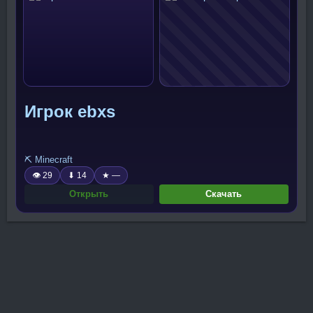
Игрок ebxs
⛏️ Minecraft
👁 29
⬇ 14
★ —
Открыть
Скачать