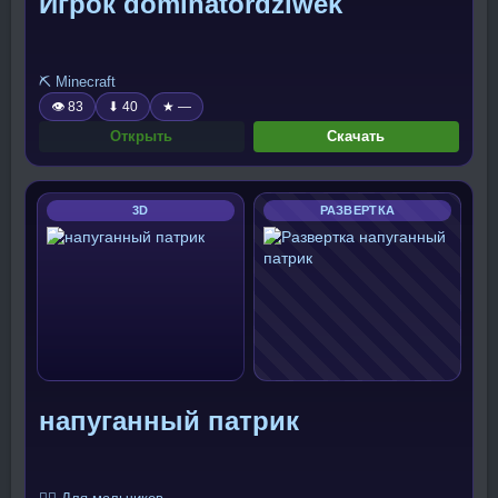
Игрок dominatordziwek
⛏️ Minecraft
👁 83
⬇ 40
★ —
Открыть
Скачать
3D
РАЗВЕРТКА
напуганный патрик