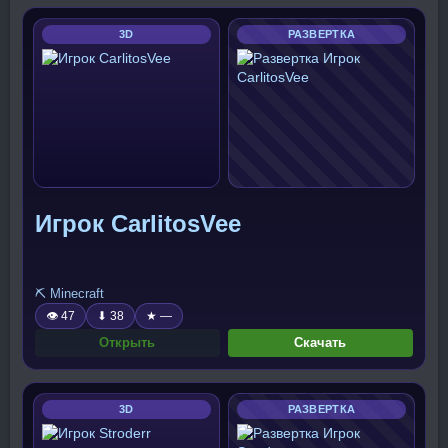
3D
РАЗВЕРТКА
Игрок CarlitosVee
⛏️ Minecraft
👁 47
⬇ 38
★ —
Открыть
Скачать
3D
РАЗВЕРТКА