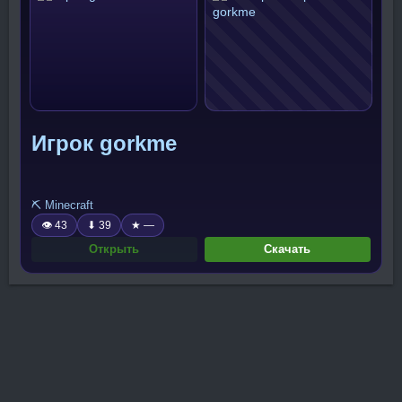
Игрок gorkme
⛏️ Minecraft
👁 43
⬇ 39
★ —
Открыть
Скачать