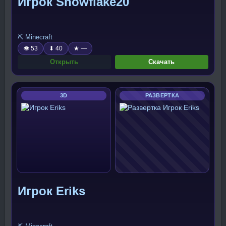
Игрок Snowflake20
⛏️ Minecraft
👁 53
⬇ 40
★ —
Открыть
Скачать
3D
РАЗВЕРТКА
Игрок Eriks