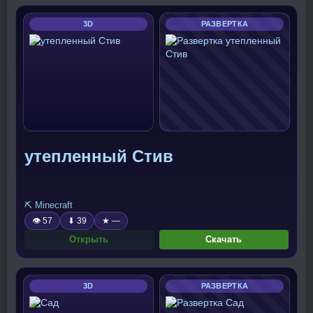
3D
РАЗВЕРТКА
утепленный Стив
⛏️ Minecraft
👁 57
⬇ 39
★ —
Открыть
Скачать
3D
РАЗВЕРТКА