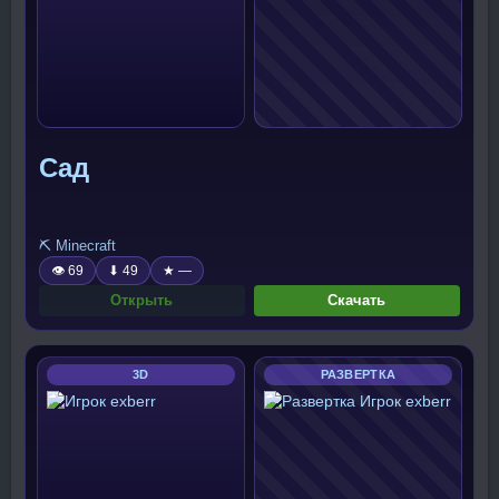
Сад
⛏️ Minecraft
👁 69
⬇ 49
★ —
Открыть
Скачать
3D
РАЗВЕРТКА