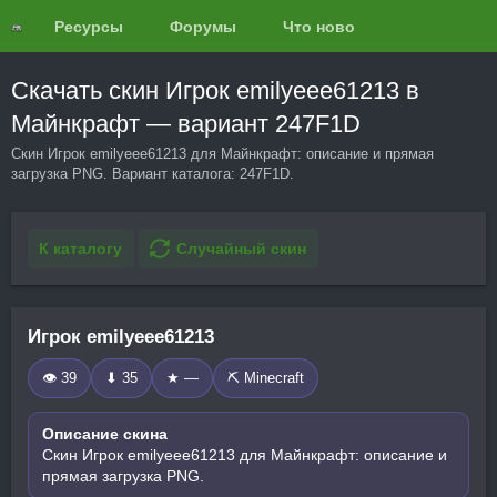
Ресурсы
Форумы
Что нового?
Обзоры
Скачать скин Игрок emilyeee61213 в
Майнкрафт — вариант 247F1D
Скин Игрок emilyeee61213 для Майнкрафт: описание и прямая
загрузка PNG. Вариант каталога: 247F1D.
К каталогу
Случайный скин
Игрок emilyeee61213
👁 39
⬇ 35
★ —
⛏️ Minecraft
Описание скина
Скин Игрок emilyeee61213 для Майнкрафт: описание и
прямая загрузка PNG.