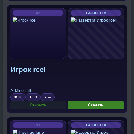
3D
РАЗВЕРТКА
Игрок rcel
⛏️ Minecraft
👁 26
⬇ 13
★ —
Открыть
Скачать
3D
РАЗВЕРТКА