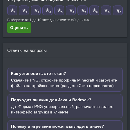
★
★
★
★
★
★
★
★
★
★
1
2
3
4
5
6
7
8
9
10
Выберите от 1 до 10 звезд и нажмите «Оценить».
Оценить
Ответы на вопросы
Как установить этот скин?
Скачайте PNG, откройте профиль Minecraft и загрузите
файл в настройках скина (раздел «Скин персонажа»).
Подходит ли скин для Java и Bedrock?
Да. Формат PNG универсальный, различается только
интерфейс загрузки в клиенте.
Почему в игре скин может выглядеть иначе?