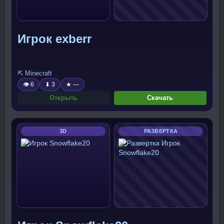
Игрок exberr
⛏️ Minecraft
👁 6
⬇ 3
★ —
Открыть
Скачать
3D
РАЗВЕРТКА