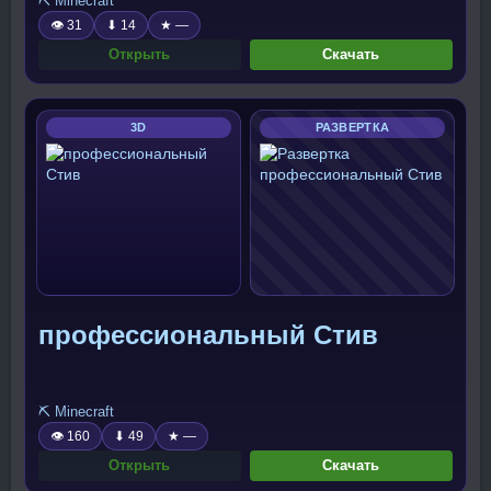
⛏️ Minecraft
👁 31
⬇ 14
★ —
Открыть
Скачать
3D
РАЗВЕРТКА
профессиональный Стив
⛏️ Minecraft
👁 160
⬇ 49
★ —
Открыть
Скачать