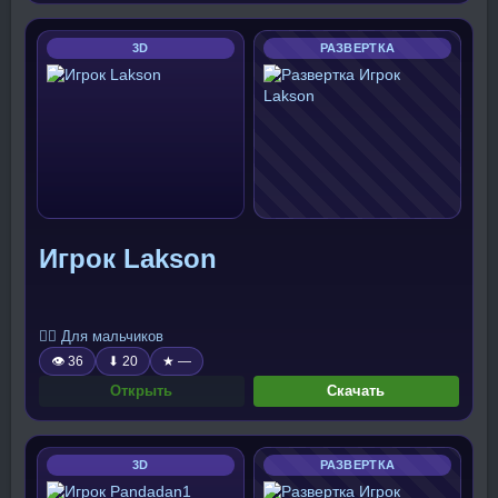
3D
РАЗВЕРТКА
Игрок Lakson
🧍‍♂️ Для мальчиков
👁 36
⬇ 20
★ —
Открыть
Скачать
3D
РАЗВЕРТКА