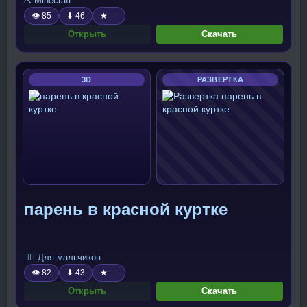
⛏️ Minecraft
👁 85
⬇ 46
★ —
Открыть
Скачать
3D
РАЗВЕРТКА
парень в красной куртке
🧍‍♂️ Для мальчиков
👁 82
⬇ 43
★ —
Открыть
Скачать