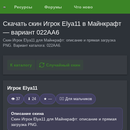
Ресурсы
Форумы
Что нового?
Обзоры
Скачать скин Игрок Elya11 в Майнкрафт
— вариант 022AA6
Скин Игрок Elya11 для Майнкрафт: описание и прямая загрузка
PNG. Вариант каталога: 022AA6.
К каталогу
Случайный скин
Игрок Elya11
👁 37
⬇ 24
★ —
🧍‍♂️ Для мальчиков
Описание скина
Скин Игрок Elya11 для Майнкрафт: описание и прямая
загрузка PNG.