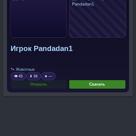
Игрок Pandadan1
🐾 Животные
👁 45
⬇ 36
★ —
Открыть
Скачать