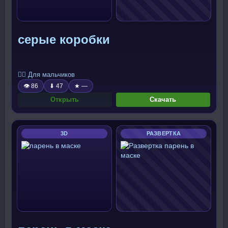
серые коробки
🧍‍♂️ Для мальчиков
👁 86
⬇ 47
★ —
Открыть
Скачать
3D
РАЗВЕРТКА