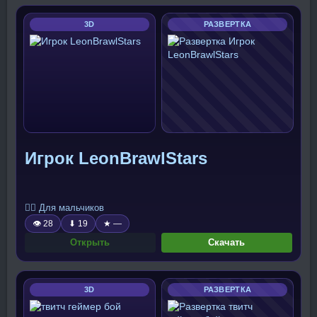
3D
РАЗВЕРТКА
Игрок LeonBrawlStars
🧍‍♂️ Для мальчиков
👁 28
⬇ 19
★ —
Открыть
Скачать
3D
РАЗВЕРТКА