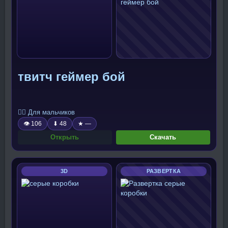
твитч геймер бой
🧍‍♂️ Для мальчиков
👁 106
⬇ 48
★ —
Открыть
Скачать
3D
РАЗВЕРТКА