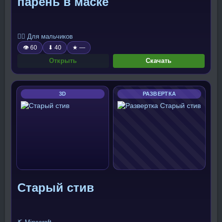
парень в маске
🧍‍♂️ Для мальчиков
👁 60
⬇ 40
★ —
Открыть
Скачать
3D
РАЗВЕРТКА
Старый стив