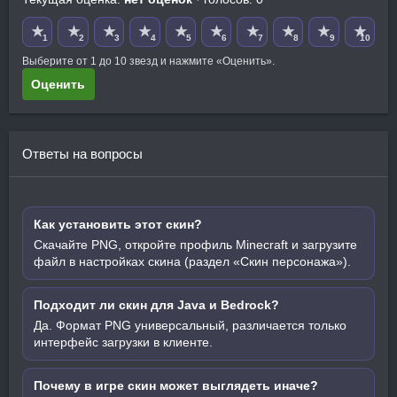
★
★
★
★
★
★
★
★
★
★
1
2
3
4
5
6
7
8
9
10
Выберите от 1 до 10 звезд и нажмите «Оценить».
Оценить
Ответы на вопросы
Как установить этот скин?
Скачайте PNG, откройте профиль Minecraft и загрузите
файл в настройках скина (раздел «Скин персонажа»).
Подходит ли скин для Java и Bedrock?
Да. Формат PNG универсальный, различается только
интерфейс загрузки в клиенте.
Почему в игре скин может выглядеть иначе?