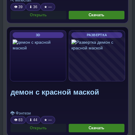
⛏️ Minecraft
👁 39
⬇ 36
★ —
Открыть
Скачать
3D
РАЗВЕРТКА
демон с красной маской
🐉 Фэнтези
👁 83
⬇ 44
★ —
Открыть
Скачать