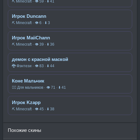
⛏️ Minecraft · 👁 59 · ⬇ 41
Игрок Duncann
⛏️ Minecraft · 👁 6 · ⬇ 3
Игрок MaiiChann
⛏️ Minecraft · 👁 39 · ⬇ 36
демон с красной маской
🐉 Фэнтези · 👁 83 · ⬇ 44
Коне Мальчик
🧍‍♂️ Для мальчиков · 👁 71 · ⬇ 41
Игрок Kzapp
⛏️ Minecraft · 👁 45 · ⬇ 38
Похожие скины