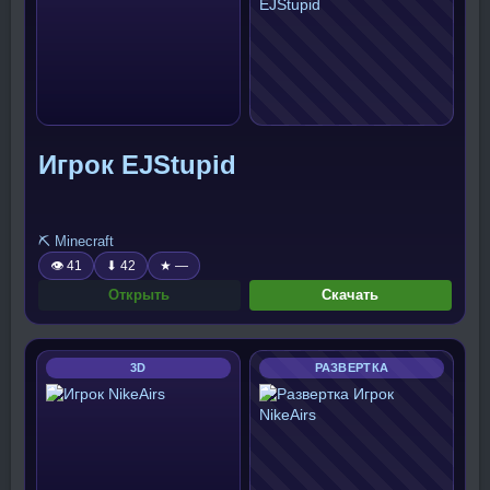
Игрок EJStupid
⛏️ Minecraft
👁 41
⬇ 42
★ —
Открыть
Скачать
3D
РАЗВЕРТКА