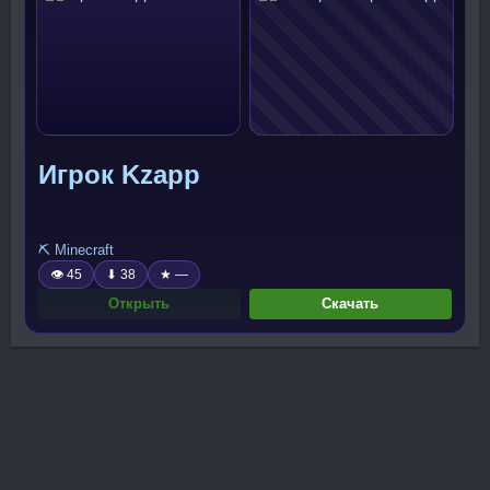
Игрок Kzapp
⛏️ Minecraft
👁 45
⬇ 38
★ —
Открыть
Скачать