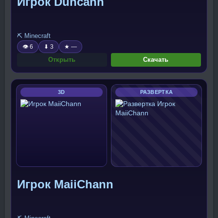
Игрок Duncann
⛏️ Minecraft
👁 6
⬇ 3
★ —
Открыть
Скачать
3D
РАЗВЕРТКА
Игрок MaiiChann