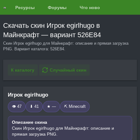
Ресурсы
Форумы
Что нового?
Обзоры
Скачать скин Игрок egirlhugo в
Майнкрафт — вариант 526E84
Скин Игрок egirlhugo для Майнкрафт: описание и прямая загрузка
PNG. Вариант каталога: 526E84.
К каталогу
Случайный скин
Игрок egirlhugo
👁 47
⬇ 41
★ —
⛏️ Minecraft
Описание скина
Скин Игрок egirlhugo для Майнкрафт: описание и
прямая загрузка PNG.