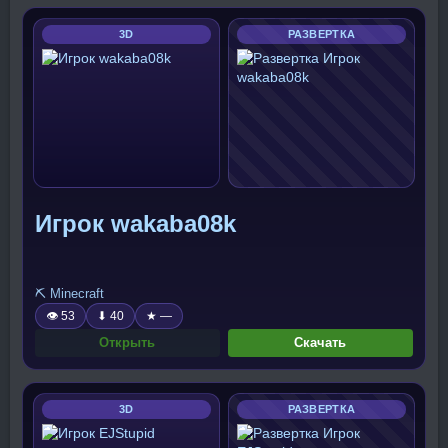
3D
РАЗВЕРТКА
Игрок wakaba08k
⛏️ Minecraft
👁 53
⬇ 40
★ —
Открыть
Скачать
3D
РАЗВЕРТКА