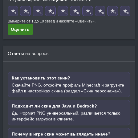
★
★
★
★
★
★
★
★
★
★
1
2
3
4
5
6
7
8
9
10
Выберите от 1 до 10 звезд и нажмите «Оценить».
Оценить
Ответы на вопросы
Как установить этот скин?
Скачайте PNG, откройте профиль Minecraft и загрузите
файл в настройках скина (раздел «Скин персонажа»).
Подходит ли скин для Java и Bedrock?
Да. Формат PNG универсальный, различается только
интерфейс загрузки в клиенте.
Почему в игре скин может выглядеть иначе?