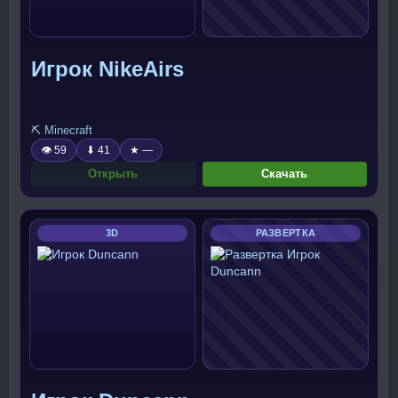
Игрок NikeAirs
⛏️ Minecraft
👁 59
⬇ 41
★ —
Открыть
Скачать
3D
РАЗВЕРТКА