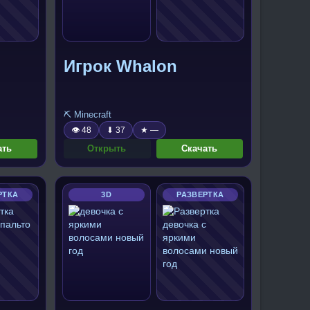
Игрок Whalon
⛏️ Minecraft
👁 48
⬇ 37
★ —
ать
Открыть
Скачать
РТКА
3D
РАЗВЕРТКА