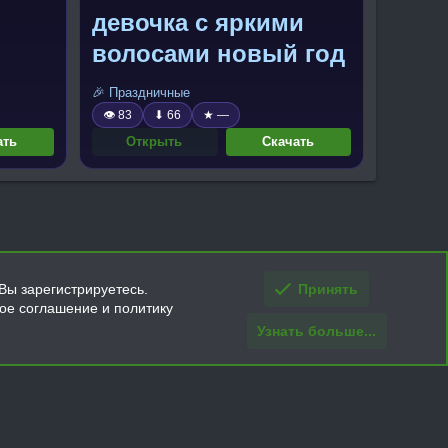
девочка с яркими
волосами новый год
🎉 Праздничные
👁 83
⬇ 66
★ —
ать
Открыть
Скачать
Вы зарегистрируетесь.
Принять
кое соглашение и политику
Узнать больше...
ти и условия покупки/возврата
Помощь
Главная
R
S
S