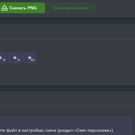
Скачать PNG
Ссылка на скин
★
★
★
8
9
10
ите файл в настройках скина (раздел «Скин персонажа»).