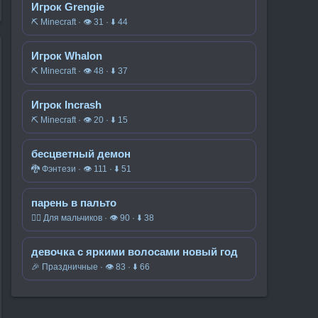
Игрок Grengie
⛏️ Minecraft · 👁 31 · ⬇ 44
Игрок Whalon
⛏️ Minecraft · 👁 48 · ⬇ 37
Игрок Incrash
⛏️ Minecraft · 👁 20 · ⬇ 15
бесцветный демон
🐉 Фэнтези · 👁 111 · ⬇ 51
парень в пальто
🧍‍♂️ Для мальчиков · 👁 90 · ⬇ 38
девочка с яркими волосами новый год
🎉 Праздничные · 👁 83 · ⬇ 66