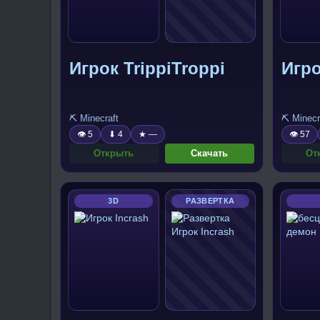
Игрок TrippiTroppi
Игро
⛏️ Minecraft
⛏️ Minecr
👁 5
⬇ 4
★ —
👁 57
Открыть
Скачать
От
3D
РАЗВЕРТКА