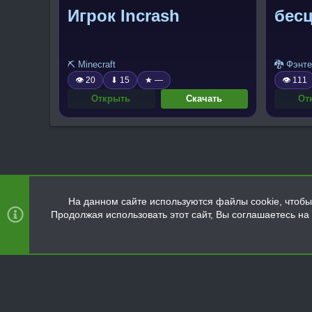
Игрок Incrash
бес
⛏️ Minecraft
🐉 Фэнте
👁 20
⬇ 15
★ —
👁 111
Открыть
Скачать
От
На данном сайте используются файлы cookie, чтобы 
Продолжая использовать этот сайт, Вы соглашаетесь н