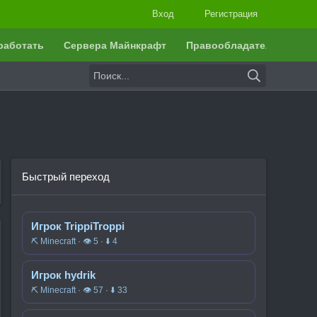
Вход
Регистрация
работать
Сервера Майнкрафт
Правообладателям
Быстрый переход
Игрок TrippiTroppi
⛏️ Minecraft · 👁 5 · ⬇ 4
Игрок hydrik
⛏️ Minecraft · 👁 57 · ⬇ 33