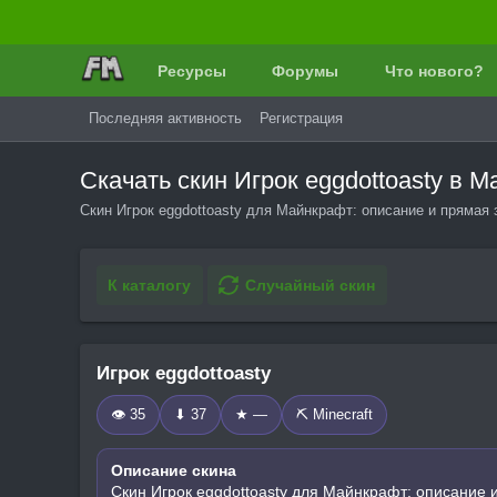
Ресурсы
Форумы
Что нового?
Последняя активность
Регистрация
Скачать скин Игрок eggdottoasty в
Скин Игрок eggdottoasty для Майнкрафт: описание и прямая 
К каталогу
Случайный скин
Игрок eggdottoasty
👁 35
⬇ 37
★ —
⛏️ Minecraft
Описание скина
Скин Игрок eggdottoasty для Майнкрафт: описание 