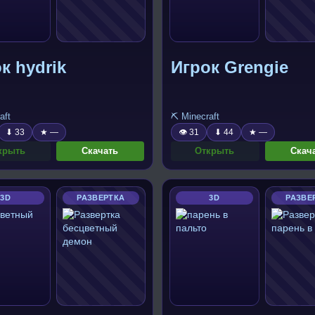
к hydrik
Игрок Grengie
aft
⛏️ Minecraft
⬇ 33
★ —
👁 31
⬇ 44
★ —
крыть
Скачать
Открыть
Скач
3D
РАЗВЕРТКА
3D
РАЗВЕ