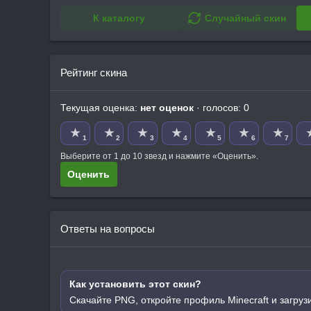
К каталогу
Случайный скин
Рейтинг скина
Текущая оценка:
нет оценок
· голосов: 0
★
★
★
★
★
★
★
1
2
3
4
5
6
7
Выберите от 1 до 10 звезд и нажмите «Оценить».
Оценить
Ответы на вопросы
Как установить этот скин?
Скачайте PNG, откройте профиль Minecraft и загруз