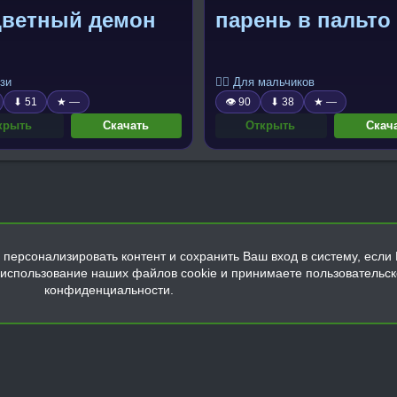
цветный демон
парень в пальто
зи
🧍‍♂️ Для мальчиков
⬇ 51
★ —
👁 90
⬇ 38
★ —
крыть
Скачать
Открыть
Скач
персонализировать контент и сохранить Ваш вход в систему, если 
а использование наших файлов cookie и принимаете пользовательс
конфиденциальности.
Обратная связь
Условия и правила
Политика конфиденциальнос