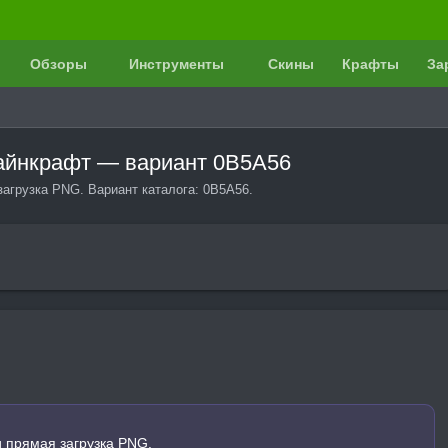
Обзоры
Инструменты
Скины
Крафты
За
 Майнкрафт — вариант 0B5A56
загрузка PNG. Вариант каталога: 0B5A56.
и прямая загрузка PNG.