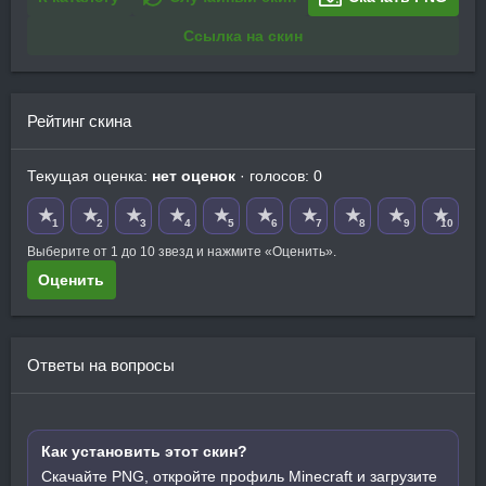
Ссылка на скин
Рейтинг скина
Текущая оценка:
нет оценок
· голосов: 0
★
★
★
★
★
★
★
★
★
★
1
2
3
4
5
6
7
8
9
10
Выберите от 1 до 10 звезд и нажмите «Оценить».
Оценить
Ответы на вопросы
Как установить этот скин?
Скачайте PNG, откройте профиль Minecraft и загрузите