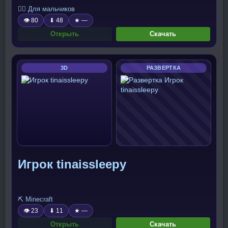
🧍‍♂️ Для мальчиков
👁 80
⬇ 48
★ —
Открыть
Скачать
3D
РАЗВЕРТКА
Игрок tinaissleepy
⛏️ Minecraft
👁 23
⬇ 11
★ —
Открыть
Скачать