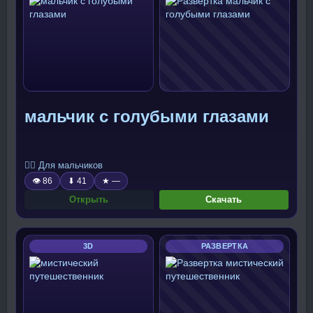
мальчик с голубыми глазами
🧍‍♂️ Для мальчиков
👁 86
⬇ 41
★ —
Открыть
Скачать
3D
РАЗВЕРТКА