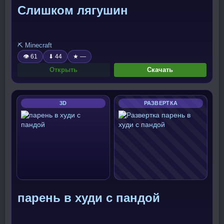
Слишком лягушин
⛏️ Minecraft
👁 61
⬇ 44
★ —
Открыть
Скачать
3D
РАЗВЕРТКА
парень в худи с пандой