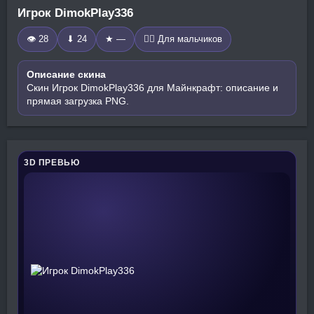
Игрок DimokPlay336
👁 28
⬇ 24
★ —
🧍‍♂️ Для мальчиков
Описание скина
Скин Игрок DimokPlay336 для Майнкрафт: описание и
прямая загрузка PNG.
3D ПРЕВЬЮ