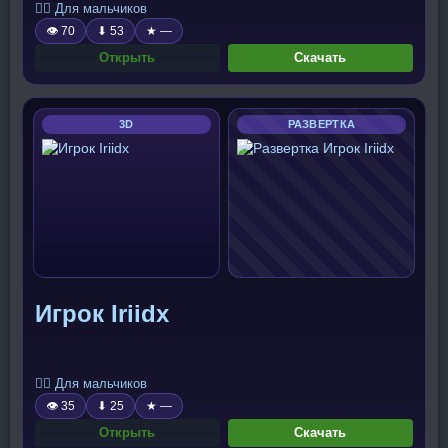
🧍‍♂️ Для мальчиков
👁 70
⬇ 53
★ —
Открыть
Скачать
3D
РАЗВЕРТКА
Игрок Iriidx
🧍‍♂️ Для мальчиков
👁 35
⬇ 25
★ —
Открыть
Скачать