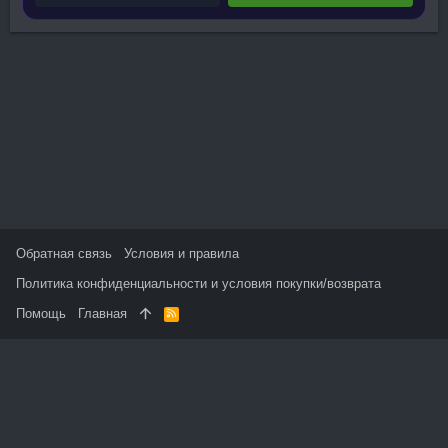
Обратная связь
Условия и правила
Политика конфиденциальности и условия покупки/возврата
Помощь
Главная
R
S
S
На данном сайте используются файлы cookie, чтобы
персонализировать контент и сохранить Ваш вход в систему,
если Вы зарегистрируетесь.
Продолжая использовать этот сайт, Вы соглашаетесь на
использование наших файлов cookie и принимаете
пользовательское соглашение и политику конфиденциальности.