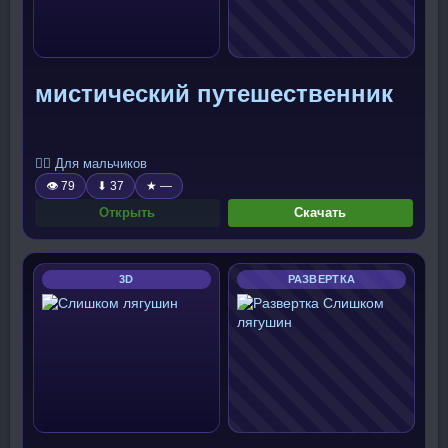
мистический путешественник
🧍‍♂️ Для мальчиков
👁 79
⬇ 37
★ —
Открыть
Скачать
3D
РАЗВЕРТКА