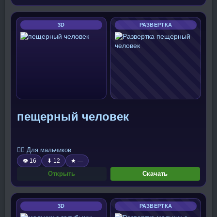
3D
РАЗВЕРТКА
пещерный человек
🧍‍♂️ Для мальчиков
👁 16
⬇ 12
★ —
Открыть
Скачать
3D
РАЗВЕРТКА