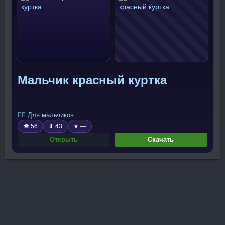
Мальчик красный куртка
🧍‍♂️ Для мальчиков
👁 56
⬇ 43
★ —
Открыть
Скачать