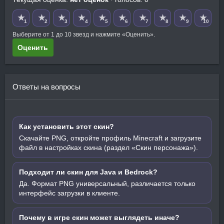
★
★
★
★
★
★
★
★
★
★
1
2
3
4
5
6
7
8
9
10
Выберите от 1 до 10 звезд и нажмите «Оценить».
Оценить
Ответы на вопросы
Как установить этот скин?
Скачайте PNG, откройте профиль Minecraft и загрузите
файл в настройках скина (раздел «Скин персонажа»).
Подходит ли скин для Java и Bedrock?
Да. Формат PNG универсальный, различается только
интерфейс загрузки в клиенте.
Почему в игре скин может выглядеть иначе?