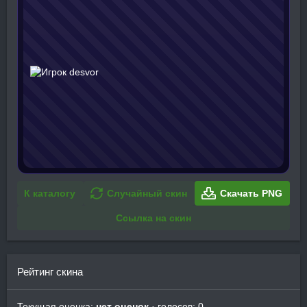
К каталогу
Случайный скин
Скачать PNG
Ссылка на скин
Рейтинг скина
Текущая оценка:
нет оценок
· голосов: 0