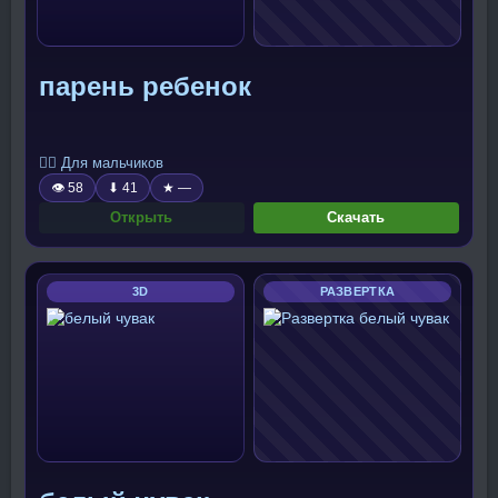
парень ребенок
🧍‍♂️ Для мальчиков
👁 58
⬇ 41
★ —
Открыть
Скачать
3D
РАЗВЕРТКА