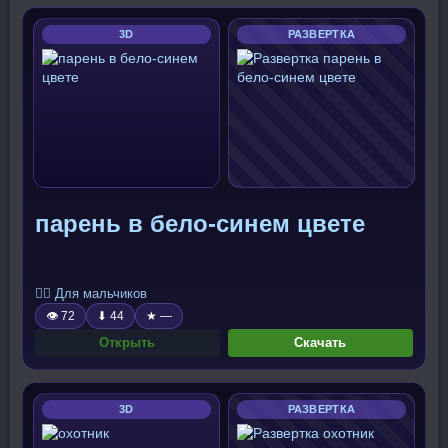
3D
РАЗВЕРТКА
парень в бело-синем цвете
🧍‍♂️ Для мальчиков
👁 72
⬇ 44
★ —
Открыть
Скачать
3D
РАЗВЕРТКА