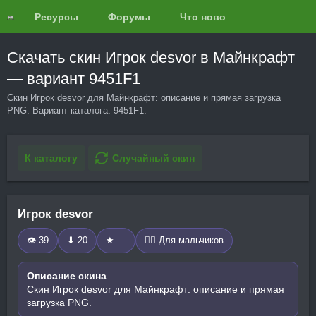
Ресурсы
Форумы
Что нового?
Обзоры
Скачать скин Игрок desvor в Майнкрафт
— вариант 9451F1
Скин Игрок desvor для Майнкрафт: описание и прямая загрузка
PNG. Вариант каталога: 9451F1.
К каталогу
Случайный скин
Игрок desvor
👁 39
⬇ 20
★ —
🧍‍♂️ Для мальчиков
Описание скина
Скин Игрок desvor для Майнкрафт: описание и прямая
загрузка PNG.