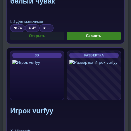
белый чувак
🧍‍♂️ Для мальчиков
👁 74
⬇ 45
★ —
Открыть
Скачать
3D
РАЗВЕРТКА
Игрок vurfyy