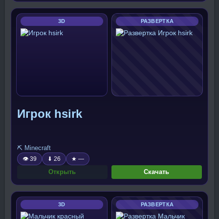
3D
РАЗВЕРТКА
Игрок hsirk
⛏️ Minecraft
👁 39
⬇ 26
★ —
Открыть
Скачать
3D
РАЗВЕРТКА