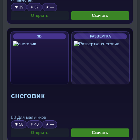
⛏️ Minecraft
👁 39
⬇ 37
★ —
Открыть
Скачать
3D
РАЗВЕРТКА
снеговик
🧍‍♂️ Для мальчиков
👁 58
⬇ 40
★ —
Открыть
Скачать