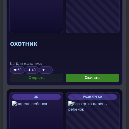
охотник
🧍‍♂️ Для мальчиков
👁 60
⬇ 49
★ —
Открыть
Скачать
3D
РАЗВЕРТКА