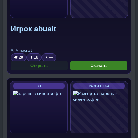
Игрок abualt
⛏️ Minecraft
👁 28
⬇ 18
★ —
Открыть
Скачать
3D
РАЗВЕРТКА