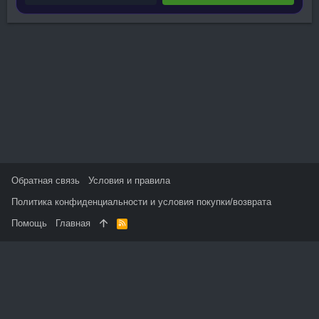
Обратная связь
Условия и правила
Политика конфиденциальности и условия покупки/возврата
Помощь
Главная
R
S
S
На данном сайте используются файлы cookie, чтобы
персонализировать контент и сохранить Ваш вход в систему,
если Вы зарегистрируетесь.
Продолжая использовать этот сайт, Вы соглашаетесь на
использование наших файлов cookie и принимаете
пользовательское соглашение и политику конфиденциальности.