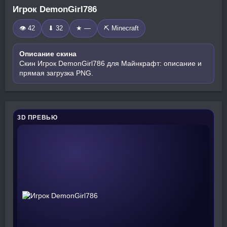
Игрок DemonGirl786
👁 42
⬇ 32
★ —
⛏️ Minecraft
Описание скина
Скин Игрок DemonGirl786 для Майнкрафт: описание и
прямая загрузка PNG.
3D ПРЕВЬЮ