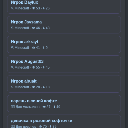
Игрок Baylux
⛏️ Minecraft · 👁 53 · ⬇ 26
Игрок Jaysama
⛏️ Minecraft · 👁 46 · ⬇ 43
Игрок arkrayt
⛏️ Minecraft · 👁 41 · ⬇ 9
Игрок August03
⛏️ Minecraft · 👁 55 · ⬇ 45
Игрок abualt
⛏️ Minecraft · 👁 28 · ⬇ 18
парень в синей кофте
🧍‍♂️ Для мальчиков · 👁 87 · ⬇ 49
девочка в розовой кофточке
🧍‍♀️ Для девочек · 👁 75 · ⬇ 39