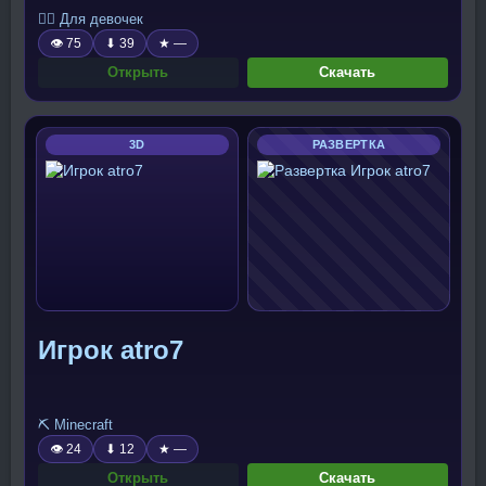
🧍‍♀️ Для девочек
👁 75
⬇ 39
★ —
Открыть
Скачать
3D
РАЗВЕРТКА
Игрок atro7
⛏️ Minecraft
👁 24
⬇ 12
★ —
Открыть
Скачать