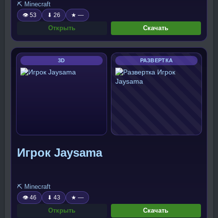
⛏️ Minecraft
👁 53
⬇ 26
★ —
Открыть
Скачать
3D
РАЗВЕРТКА
Игрок Jaysama
⛏️ Minecraft
👁 46
⬇ 43
★ —
Открыть
Скачать