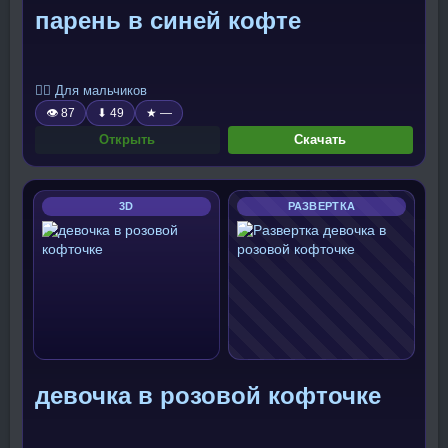
парень в синей кофте
🧍‍♂️ Для мальчиков
👁 87
⬇ 49
★ —
Открыть
Скачать
3D
РАЗВЕРТКА
девочка в розовой кофточке