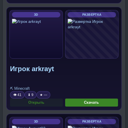
3D
РАЗВЕРТКА
Игрок arkrayt
⛏️ Minecraft
👁 41
⬇ 9
★ —
Открыть
Скачать
3D
РАЗВЕРТКА