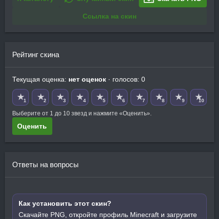
Ссылка на скин
Рейтинг скина
Текущая оценка:
нет оценок
· голосов: 0
★
★
★
★
★
★
★
★
★
★
1
2
3
4
5
6
7
8
9
10
Выберите от 1 до 10 звезд и нажмите «Оценить».
Оценить
Ответы на вопросы
Как установить этот скин?
Скачайте PNG, откройте профиль Minecraft и загрузите