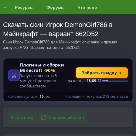
Ресурсы
Форумы
Что нового?
Обзоры
Скачать скин Игрок DemonGirl786 в
Майнкрафт — вариант 662D52
Скин Игрок DemonGirl786 для Майнкрафт: описание и прямая
загрузка PNG. Вариант каталога: 662D52.
К каталогу
Случайный скин