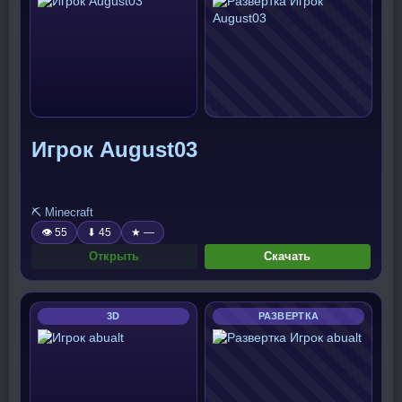
Игрок August03
⛏️ Minecraft
👁 55
⬇ 45
★ —
Открыть
Скачать
3D
РАЗВЕРТКА