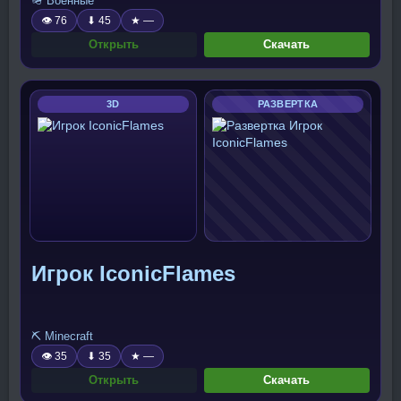
🪖 Военные
👁 76
⬇ 45
★ —
Открыть
Скачать
3D
РАЗВЕРТКА
Игрок IconicFlames
⛏️ Minecraft
👁 35
⬇ 35
★ —
Открыть
Скачать