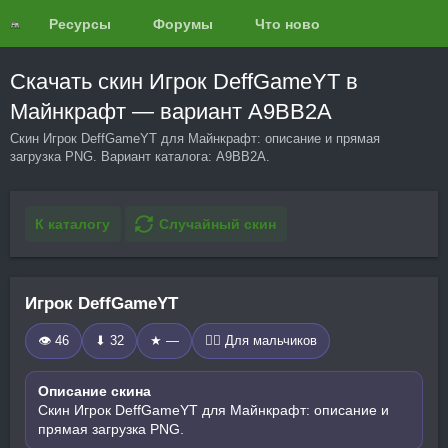
Ресурсы
Форумы
Что нового?
Обзоры
Скачать скин Игрок DeffGameYT в
Майнкрафт — вариант A9BB2A
Скин Игрок DeffGameYT для Майнкрафт: описание и прямая
загрузка PNG. Вариант каталога: A9BB2A.
К каталогу
Случайный скин
Игрок DeffGameYT
👁 46
⬇ 32
★ —
🧍‍♂️ Для мальчиков
Описание скина
Скин Игрок DeffGameYT для Майнкрафт: описание и
прямая загрузка PNG.