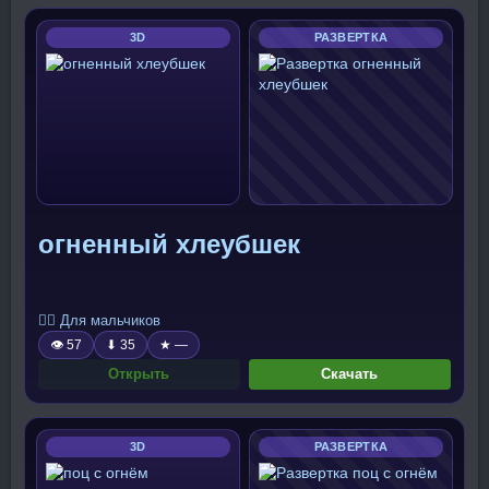
3D
РАЗВЕРТКА
огненный хлеубшек
🧍‍♂️ Для мальчиков
👁 57
⬇ 35
★ —
Открыть
Скачать
3D
РАЗВЕРТКА