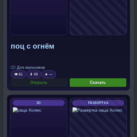
поц с огнём
🧍‍♂️ Для мальчиков
👁 81
⬇ 49
★ —
Открыть
Скачать
3D
РАЗВЕРТКА