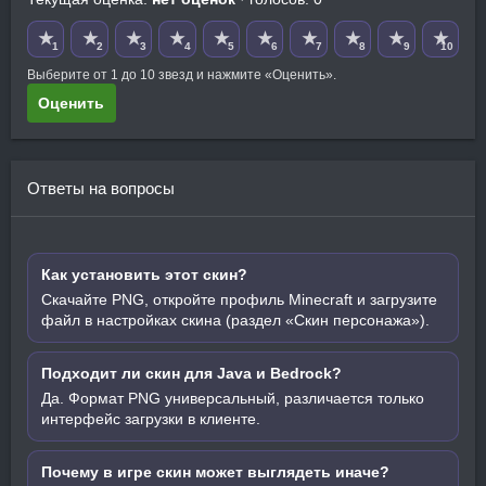
★
★
★
★
★
★
★
★
★
★
1
2
3
4
5
6
7
8
9
10
Выберите от 1 до 10 звезд и нажмите «Оценить».
Оценить
Ответы на вопросы
Как установить этот скин?
Скачайте PNG, откройте профиль Minecraft и загрузите
файл в настройках скина (раздел «Скин персонажа»).
Подходит ли скин для Java и Bedrock?
Да. Формат PNG универсальный, различается только
интерфейс загрузки в клиенте.
Почему в игре скин может выглядеть иначе?