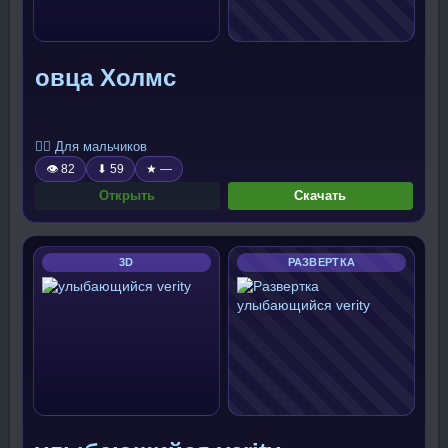
овца Холмс
🧍‍♂️ Для мальчиков
👁 82
⬇ 59
★ —
Открыть
Скачать
3D
РАЗВЕРТКА