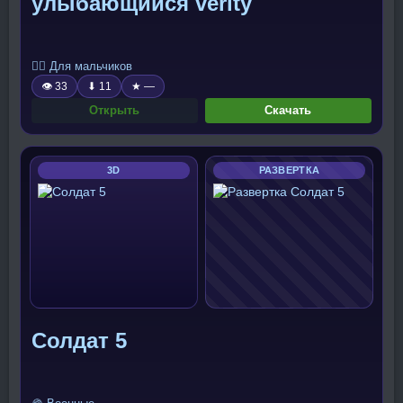
улыбающийся verity
🧍‍♂️ Для мальчиков
👁 33
⬇ 11
★ —
Открыть
Скачать
3D
РАЗВЕРТКА
Солдат 5