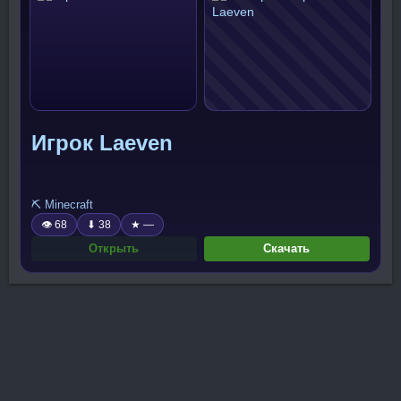
Игрок Laeven
⛏️ Minecraft
👁 68
⬇ 38
★ —
Открыть
Скачать