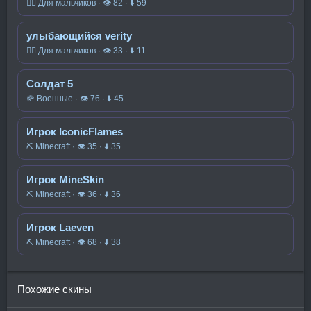
🧍‍♂️ Для мальчиков · 👁 82 · ⬇ 59
улыбающийся verity
🧍‍♂️ Для мальчиков · 👁 33 · ⬇ 11
Солдат 5
🪖 Военные · 👁 76 · ⬇ 45
Игрок IconicFlames
⛏️ Minecraft · 👁 35 · ⬇ 35
Игрок MineSkin
⛏️ Minecraft · 👁 36 · ⬇ 36
Игрок Laeven
⛏️ Minecraft · 👁 68 · ⬇ 38
Похожие скины