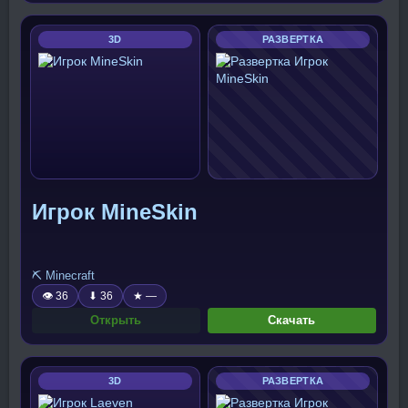
3D
РАЗВЕРТКА
Игрок MineSkin
⛏️ Minecraft
👁 36
⬇ 36
★ —
Открыть
Скачать
3D
РАЗВЕРТКА