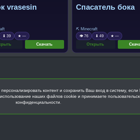
к vrasesin
Спасатель бока
aft
⛏️ Minecraft
⬇ 39
★ —
👁 76
⬇ 49
★ —
крыть
Скачать
Открыть
Скач
персонализировать контент и сохранить Ваш вход в систему, если 
а использование наших файлов cookie и принимаете пользовательс
конфиденциальности.
Обратная связь
Условия и правила
Политика конфиденциальнос