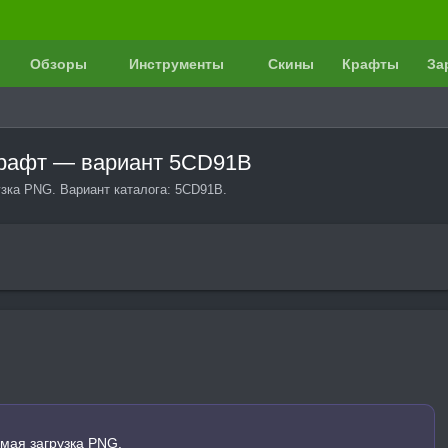
Обзоры
Инструменты
Скины
Крафты
За
крафт — вариант 5CD91B
зка PNG. Вариант каталога: 5CD91B.
мая загрузка PNG.