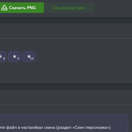
Скачать PNG
Ссылка на скин
★
★
★
8
9
10
ите файл в настройках скина (раздел «Скин персонажа»).