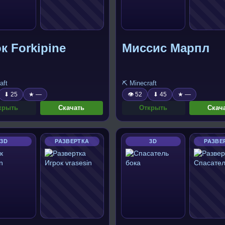
к Forkipine
Миссис Марпл
aft
⛏️ Minecraft
⬇ 25
★ —
👁 52
⬇ 45
★ —
крыть
Скачать
Открыть
Скач
3D
РАЗВЕРТКА
3D
РАЗВЕ