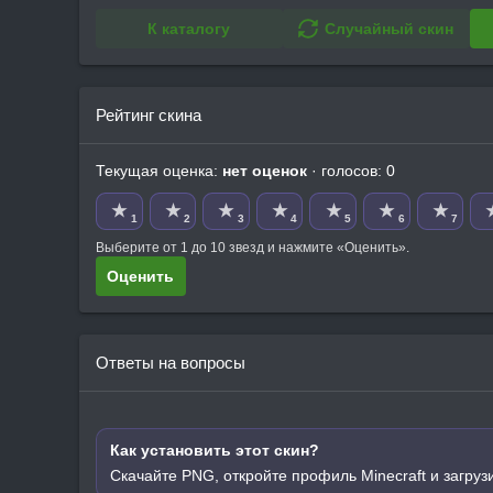
К каталогу
Случайный скин
Рейтинг скина
Текущая оценка:
нет оценок
· голосов: 0
★
★
★
★
★
★
★
1
2
3
4
5
6
7
Выберите от 1 до 10 звезд и нажмите «Оценить».
Оценить
Ответы на вопросы
Как установить этот скин?
Скачайте PNG, откройте профиль Minecraft и загруз