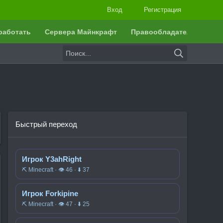
Вход
Регистрация
работать
Сервера Майнкрафт
Правообладателям
Быстрый переход
Игрок Y3ahRight
⛏️ Minecraft · 👁 46 · ⬇ 37
Игрок Forkipine
⛏️ Minecraft · 👁 47 · ⬇ 25