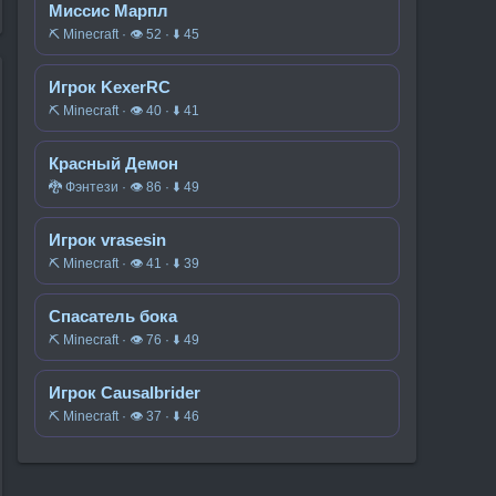
Миссис Марпл
⛏️ Minecraft · 👁 52 · ⬇ 45
Игрок KexerRC
⛏️ Minecraft · 👁 40 · ⬇ 41
Красный Демон
🐉 Фэнтези · 👁 86 · ⬇ 49
Игрок vrasesin
⛏️ Minecraft · 👁 41 · ⬇ 39
Спасатель бока
⛏️ Minecraft · 👁 76 · ⬇ 49
Игрок Causalbrider
⛏️ Minecraft · 👁 37 · ⬇ 46