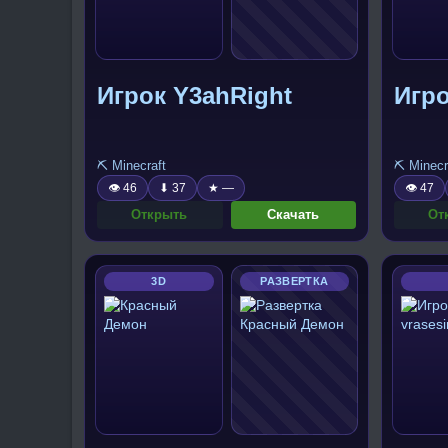
Игрок Y3ahRight
Игро
⛏️ Minecraft
⛏️ Minecr
👁 46
⬇ 37
★ —
👁 47
Открыть
Скачать
От
3D
РАЗВЕРТКА