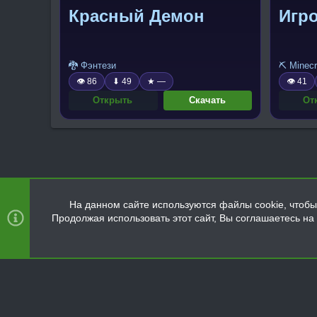
Красный Демон
Игро
🐉 Фэнтези
⛏️ Minecr
👁 86
⬇ 49
★ —
👁 41
Открыть
Скачать
От
На данном сайте используются файлы cookie, чтобы 
Продолжая использовать этот сайт, Вы соглашаетесь н