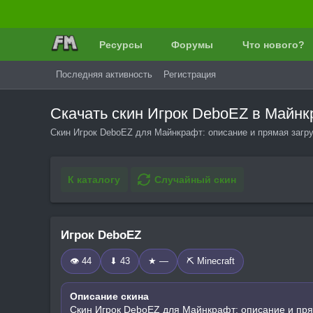
Ресурсы
Форумы
Что нового?
Последняя активность
Регистрация
Скачать скин Игрок DeboEZ в Майн
Скин Игрок DeboEZ для Майнкрафт: описание и прямая загру
К каталогу
Случайный скин
Игрок DeboEZ
👁 44
⬇ 43
★ —
⛏️ Minecraft
Описание скина
Скин Игрок DeboEZ для Майнкрафт: описание и пря