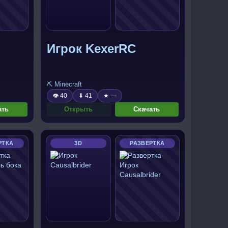
Игрок KexerRC
⛏️ Minecraft
👁 40
⬇ 41
★ —
ать
Открыть
Скачать
РТКА
3D
РАЗВЕРТКА