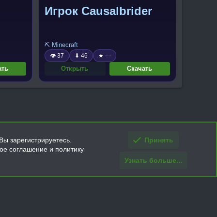
Игрок Causalbrider
⛏️ Minecraft
👁 37
⬇ 46
★ —
ать
Открыть
Скачать
Вы зарегистрируетесь.
Принять
кое соглашение и политику
Узнать больше...
ти и условия покупки/возврата
Помощь
Главная
R
S
S