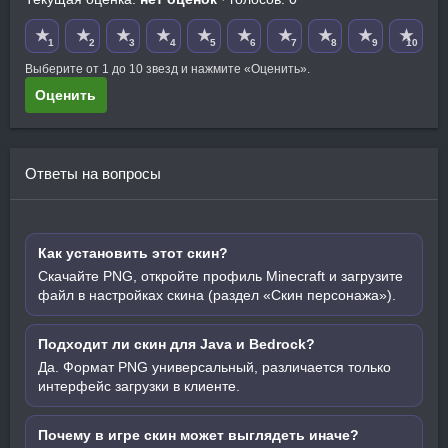
★
★
★
★
★
★
★
★
★
★
1
2
3
4
5
6
7
8
9
10
Выберите от 1 до 10 звезд и нажмите «Оценить».
Оценить
Ответы на вопросы
Как установить этот скин?
Скачайте PNG, откройте профиль Minecraft и загрузите
файл в настройках скина (раздел «Скин персонажа»).
Подходит ли скин для Java и Bedrock?
Да. Формат PNG универсальный, различается только
интерфейс загрузки в клиенте.
Почему в игре скин может выглядеть иначе?