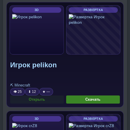
3D
РАЗВЕРТКА
Игрок pelikon
⛏️ Minecraft
👁 25
⬇ 12
★ —
Открыть
Скачать
3D
РАЗВЕРТКА