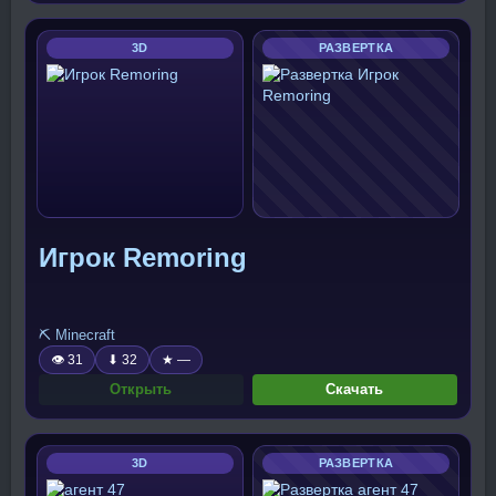
3D
РАЗВЕРТКА
Игрок Remoring
⛏️ Minecraft
👁 31
⬇ 32
★ —
Открыть
Скачать
3D
РАЗВЕРТКА