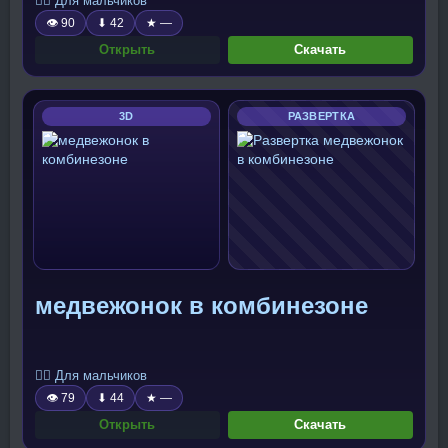
🧍‍♂️ Для мальчиков
👁 90
⬇ 42
★ —
Открыть
Скачать
3D
РАЗВЕРТКА
медвежонок в комбинезоне
🧍‍♂️ Для мальчиков
👁 79
⬇ 44
★ —
Открыть
Скачать