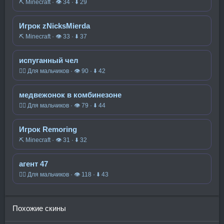
⛏️ Minecraft · 👁 34 · ⬇ 29
Игрок zNicksMierda
⛏️ Minecraft · 👁 33 · ⬇ 37
испуганный чел
🧍‍♂️ Для мальчиков · 👁 90 · ⬇ 42
медвежонок в комбинезоне
🧍‍♂️ Для мальчиков · 👁 79 · ⬇ 44
Игрок Remoring
⛏️ Minecraft · 👁 31 · ⬇ 32
агент 47
🧍‍♂️ Для мальчиков · 👁 118 · ⬇ 43
Похожие скины