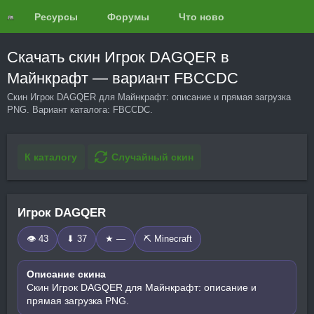
Ресурсы
Форумы
Что нового?
Обзоры
Скачать скин Игрок DAGQER в
Майнкрафт — вариант FBCCDC
Скин Игрок DAGQER для Майнкрафт: описание и прямая загрузка
PNG. Вариант каталога: FBCCDC.
К каталогу
Случайный скин
Игрок DAGQER
👁 43
⬇ 37
★ —
⛏️ Minecraft
Описание скина
Скин Игрок DAGQER для Майнкрафт: описание и
прямая загрузка PNG.