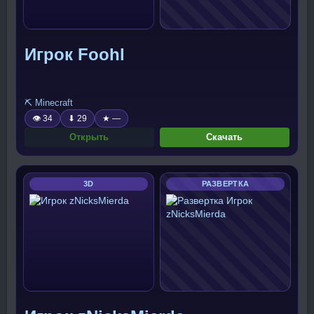
Игрок Foohl
⛏️ Minecraft
👁 34
⬇ 29
★ —
Открыть
Скачать
3D
РАЗВЕРТКА