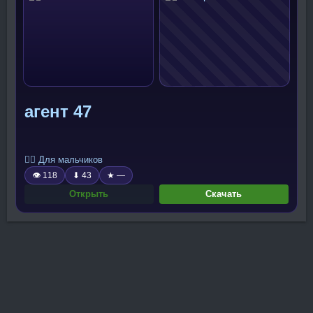
агент 47
🧍‍♂️ Для мальчиков
👁 118
⬇ 43
★ —
Открыть
Скачать