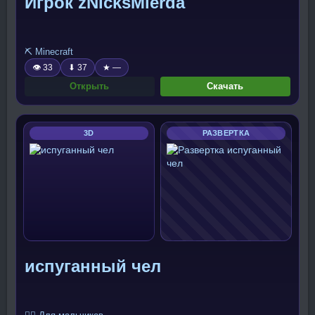
Игрок zNicksMierda
⛏️ Minecraft
👁 33
⬇ 37
★ —
Открыть
Скачать
3D
РАЗВЕРТКА
испуганный чел