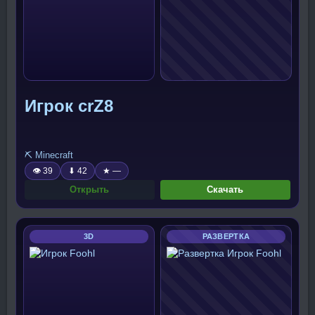
Игрок crZ8
⛏️ Minecraft
👁 39
⬇ 42
★ —
Открыть
Скачать
3D
РАЗВЕРТКА