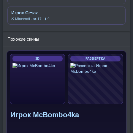
Игрок Cesaz
⛏️ Minecraft · 👁 17 · ⬇ 9
Похожие скины
3D
РАЗВЕРТКА
Игрок McBombo4ka