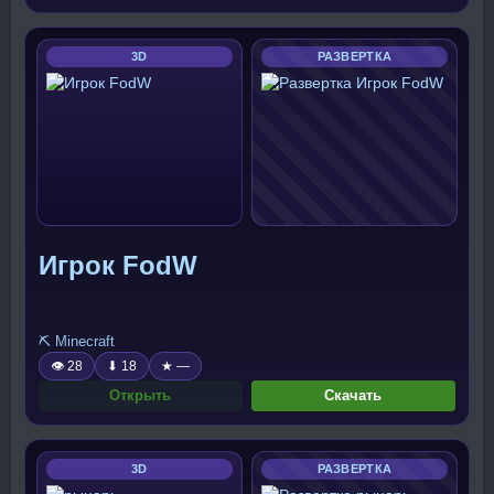
3D
РАЗВЕРТКА
Игрок FodW
⛏️ Minecraft
👁 28
⬇ 18
★ —
Открыть
Скачать
3D
РАЗВЕРТКА