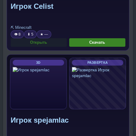
Игрок Celist
⛏️ Minecraft
👁 8
⬇ 5
★ —
Открыть
Скачать
3D
РАЗВЕРТКА
Игрок spejamlac