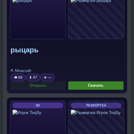
рыцарь
⛏️ Minecraft
👁 68
⬇ 47
★ —
Открыть
Скачать
3D
РАЗВЕРТКА