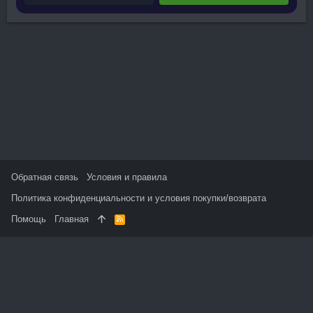
Обратная связь
Условия и правила
Политика конфиденциальности и условия покупки/возврата
Помощь
Главная
R
S
S
На данном сайте используются файлы cookie, чтобы
персонализировать контент и сохранить Ваш вход в систему,
если Вы зарегистрируетесь.
Продолжая использовать этот сайт, Вы соглашаетесь на
использование наших файлов cookie и принимаете
пользовательское соглашение и политику конфиденциальности.