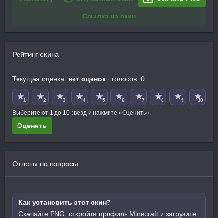
Ссылка на скин
Рейтинг скина
Текущая оценка:
нет оценок
· голосов: 0
★
★
★
★
★
★
★
★
★
★
1
2
3
4
5
6
7
8
9
10
Выберите от 1 до 10 звезд и нажмите «Оценить».
Оценить
Ответы на вопросы
Как установить этот скин?
Скачайте PNG, откройте профиль Minecraft и загрузите