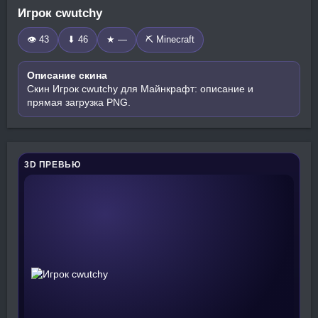
Игрок cwutchy
👁 43
⬇ 46
★ —
⛏️ Minecraft
Описание скина
Скин Игрок cwutchy для Майнкрафт: описание и
прямая загрузка PNG.
3D ПРЕВЬЮ