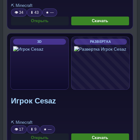
⛏️ Minecraft
👁 34
⬇ 43
★ —
Открыть
Скачать
3D
РАЗВЕРТКА
Игрок Cesaz
⛏️ Minecraft
👁 17
⬇ 9
★ —
Открыть
Скачать