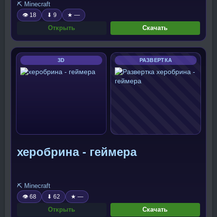
⛏️ Minecraft
👁 18
⬇ 9
★ —
Открыть
Скачать
3D
РАЗВЕРТКА
херобрина - геймера
⛏️ Minecraft
👁 68
⬇ 62
★ —
Открыть
Скачать