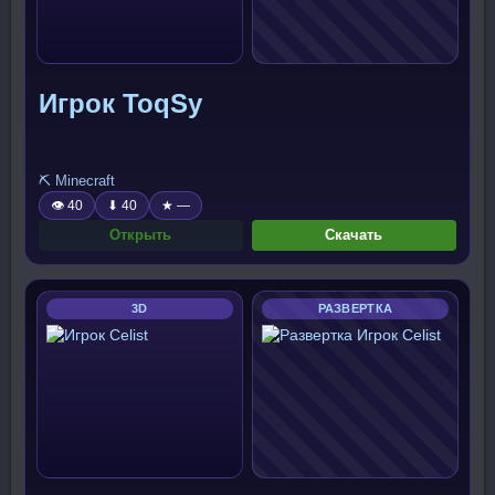
Игрок ToqSy
⛏️ Minecraft
👁 40
⬇ 40
★ —
Открыть
Скачать
3D
РАЗВЕРТКА