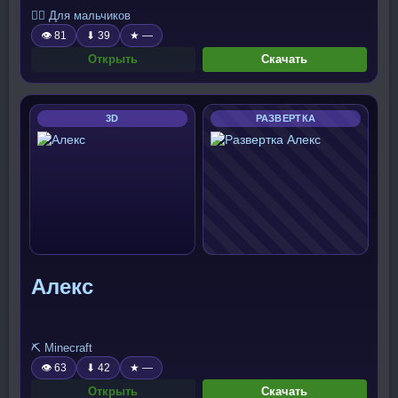
🧍‍♂️ Для мальчиков
👁 81
⬇ 39
★ —
Открыть
Скачать
3D
РАЗВЕРТКА
Алекс
⛏️ Minecraft
👁 63
⬇ 42
★ —
Открыть
Скачать