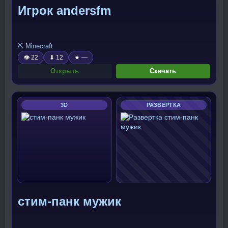
Игрок andersfm
⛏️ Minecraft
👁 22
⬇ 12
★ —
Открыть
Скачать
3D
РАЗВЕРТКА
стим-панк мужик