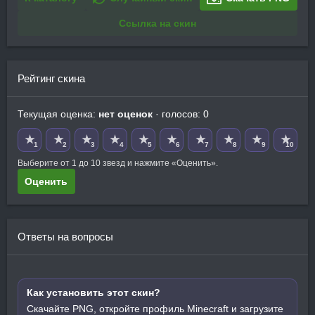
Ссылка на скин
Рейтинг скина
Текущая оценка:
нет оценок
· голосов: 0
★
★
★
★
★
★
★
★
★
★
1
2
3
4
5
6
7
8
9
10
Выберите от 1 до 10 звезд и нажмите «Оценить».
Оценить
Ответы на вопросы
Как установить этот скин?
Скачайте PNG, откройте профиль Minecraft и загрузите