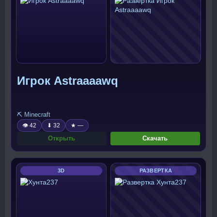
Игрок Astraaaawq
⛏️ Minecraft
👁 42
⬇ 32
★ —
Открыть
Скачать
3D
РАЗВЕРТКА