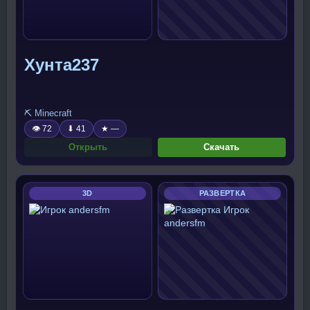
Хунта237
⛏️ Minecraft
👁 72
⬇ 41
★ —
Открыть
Скачать
3D
РАЗВЕРТКА