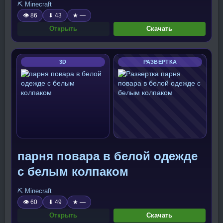
⛏️ Minecraft
👁 86
⬇ 43
★ —
Открыть
Скачать
3D
РАЗВЕРТКА
парня повара в белой одежде
с белым колпаком
⛏️ Minecraft
👁 60
⬇ 49
★ —
Открыть
Скачать