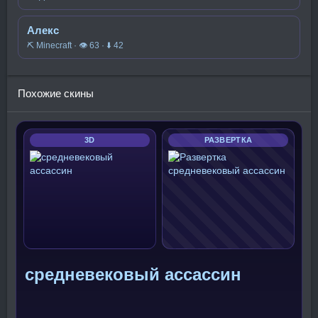
Алекс
⛏️ Minecraft · 👁 63 · ⬇ 42
Похожие скины
3D
РАЗВЕРТКА
средневековый ассассин