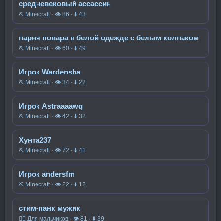
средневековый ассассин
⛏️ Minecraft · 👁 86 · ⬇ 43
парня повара в белой одежде с белым колпаком
⛏️ Minecraft · 👁 60 · ⬇ 49
Игрок Wardensha
⛏️ Minecraft · 👁 34 · ⬇ 22
Игрок Astraaaawq
⛏️ Minecraft · 👁 42 · ⬇ 32
Хунта237
⛏️ Minecraft · 👁 72 · ⬇ 41
Игрок andersfm
⛏️ Minecraft · 👁 22 · ⬇ 12
стим-панк мужик
🧍‍♂️ Для мальчиков · 👁 81 · ⬇ 39