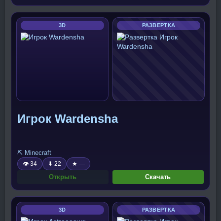
3D
РАЗВЕРТКА
Игрок Wardensha
⛏️ Minecraft
👁 34
⬇ 22
★ —
Открыть
Скачать
3D
РАЗВЕРТКА