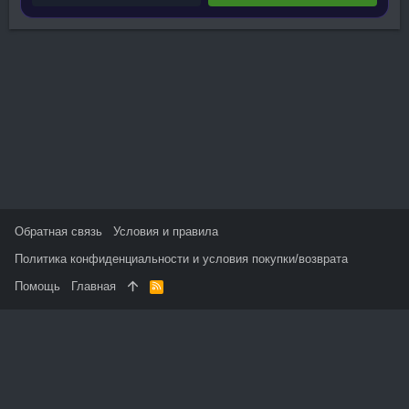
Обратная связь
Условия и правила
Политика конфиденциальности и условия покупки/возврата
Помощь
Главная
R
S
S
На данном сайте используются файлы cookie, чтобы
персонализировать контент и сохранить Ваш вход в систему,
если Вы зарегистрируетесь.
Продолжая использовать этот сайт, Вы соглашаетесь на
использование наших файлов cookie и принимаете
пользовательское соглашение и политику конфиденциальности.