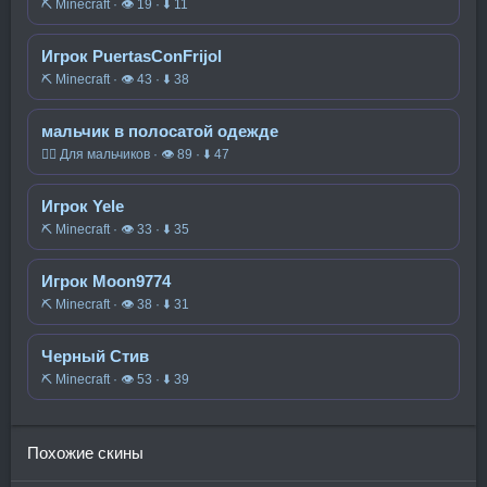
⛏️ Minecraft · 👁 19 · ⬇ 11
Игрок PuertasConFrijol
⛏️ Minecraft · 👁 43 · ⬇ 38
мальчик в полосатой одежде
🧍‍♂️ Для мальчиков · 👁 89 · ⬇ 47
Игрок Yele
⛏️ Minecraft · 👁 33 · ⬇ 35
Игрок Moon9774
⛏️ Minecraft · 👁 38 · ⬇ 31
Черный Стив
⛏️ Minecraft · 👁 53 · ⬇ 39
Похожие скины