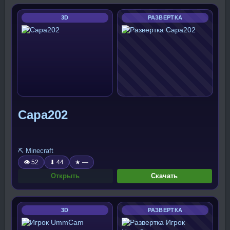
3D
РАЗВЕРТКА
Сара202
⛏️ Minecraft
👁 52
⬇ 44
★ —
Открыть
Скачать
3D
РАЗВЕРТКА