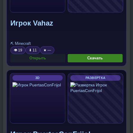
Игрок Vahaz
⛏️ Minecraft
👁 19
⬇ 11
★ —
Открыть
Скачать
3D
РАЗВЕРТКА