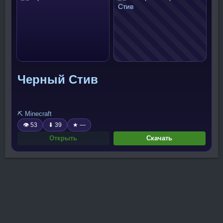
Черный Стив
⛏️ Minecraft
👁 53
⬇ 39
★ —
Открыть
Скачать