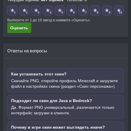
★
★
★
★
★
★
★
★
★
★
1
2
3
4
5
6
7
8
9
10
Выберите от 1 до 10 звезд и нажмите «Оценить».
Оценить
Ответы на вопросы
Как установить этот скин?
Скачайте PNG, откройте профиль Minecraft и загрузите
файл в настройках скина (раздел «Скин персонажа»).
Подходит ли скин для Java и Bedrock?
Да. Формат PNG универсальный, различается только
интерфейс загрузки в клиенте.
Почему в игре скин может выглядеть иначе?