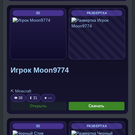
3D
РАЗВЕРТКА
Игрок Moon9774
⛏️ Minecraft
👁 38
⬇ 31
★ —
Открыть
Скачать
3D
РАЗВЕРТКА