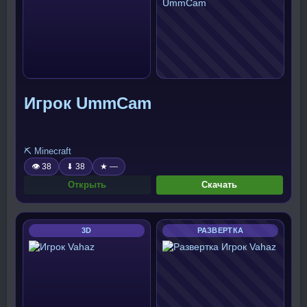
Игрок UmmCam
⛏️ Minecraft
👁 38
⬇ 38
★ —
Открыть
Скачать
3D
РАЗВЕРТКА