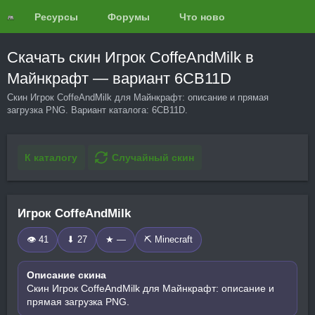
Ресурсы
Форумы
Что нового?
Обзоры
Скачать скин Игрок CoffeAndMilk в
Майнкрафт — вариант 6CB11D
Скин Игрок CoffeAndMilk для Майнкрафт: описание и прямая
загрузка PNG. Вариант каталога: 6CB11D.
К каталогу
Случайный скин
Игрок CoffeAndMilk
👁 41
⬇ 27
★ —
⛏️ Minecraft
Описание скина
Скин Игрок CoffeAndMilk для Майнкрафт: описание и
прямая загрузка PNG.