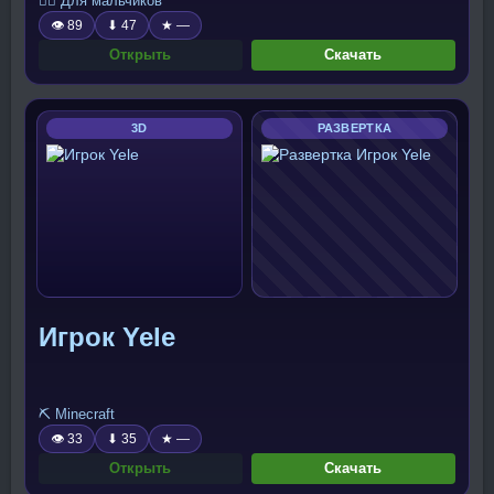
🧍‍♂️ Для мальчиков
👁 89
⬇ 47
★ —
Открыть
Скачать
3D
РАЗВЕРТКА
Игрок Yele
⛏️ Minecraft
👁 33
⬇ 35
★ —
Открыть
Скачать