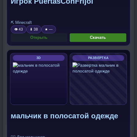
Игрок PuertasConFrijol
⛏️ Minecraft
👁 43
⬇ 38
★ —
Открыть
Скачать
3D
РАЗВЕРТКА
мальчик в полосатой одежде