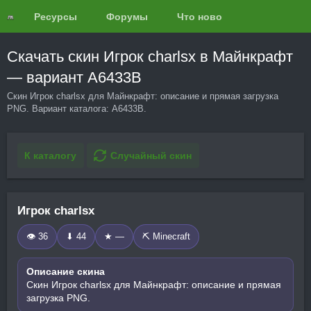
Ресурсы
Форумы
Что нового?
Обзоры
Скачать скин Игрок charlsx в Майнкрафт
— вариант A6433B
Скин Игрок charlsx для Майнкрафт: описание и прямая загрузка
PNG. Вариант каталога: A6433B.
К каталогу
Случайный скин
Игрок charlsx
👁 36
⬇ 44
★ —
⛏️ Minecraft
Описание скина
Скин Игрок charlsx для Майнкрафт: описание и прямая
загрузка PNG.