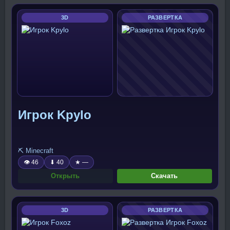
3D
РАЗВЕРТКА
Игрок Kpylo
⛏️ Minecraft
👁 46
⬇ 40
★ —
Открыть
Скачать
3D
РАЗВЕРТКА