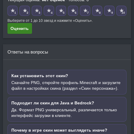
★
★
★
★
★
★
★
★
★
★
1
2
3
4
5
6
7
8
9
10
Выберите от 1 до 10 звезд и нажмите «Оценить».
Оценить
Ответы на вопросы
Как установить этот скин?
Скачайте PNG, откройте профиль Minecraft и загрузите
файл в настройках скина (раздел «Скин персонажа»).
Подходит ли скин для Java и Bedrock?
Да. Формат PNG универсальный, различается только
интерфейс загрузки в клиенте.
Почему в игре скин может выглядеть иначе?