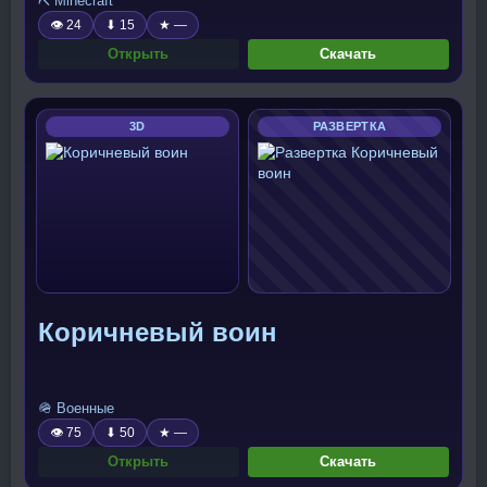
⛏️ Minecraft
👁 24
⬇ 15
★ —
Открыть
Скачать
3D
РАЗВЕРТКА
Коричневый воин
🪖 Военные
👁 75
⬇ 50
★ —
Открыть
Скачать