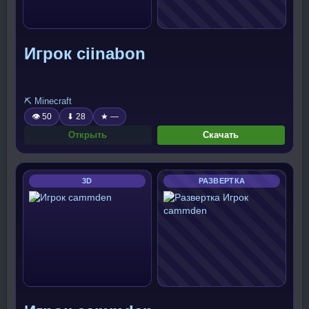
Игрок ciinabon
⛏️ Minecraft
👁 50
⬇ 28
★ —
Открыть
Скачать
3D
РАЗВЕРТКА