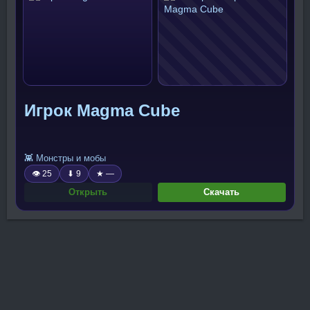
Игрок Magma Cube
👾 Монстры и мобы
👁 25
⬇ 9
★ —
Открыть
Скачать