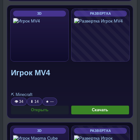
3D
РАЗВЕРТКА
Игрок MV4
⛏️ Minecraft
👁 34
⬇ 14
★ —
Открыть
Скачать
3D
РАЗВЕРТКА