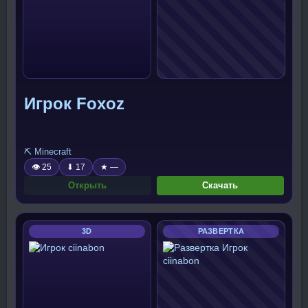
Игрок Foxoz
⛏️ Minecraft
👁 25
⬇ 17
★ —
Открыть
Скачать
3D
РАЗВЕРТКА