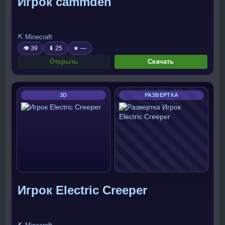
Игрок cammden
⛏️ Minecraft
👁 39
⬇ 25
★ —
Открыть
Скачать
3D
РАЗВЕРТКА
Игрок Electric Creeper