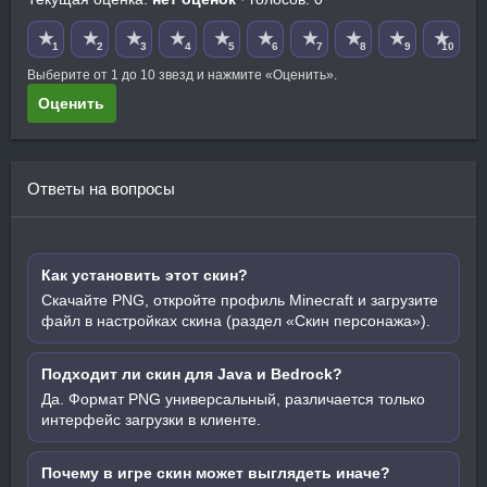
★
★
★
★
★
★
★
★
★
★
1
2
3
4
5
6
7
8
9
10
Выберите от 1 до 10 звезд и нажмите «Оценить».
Оценить
Ответы на вопросы
Как установить этот скин?
Скачайте PNG, откройте профиль Minecraft и загрузите
файл в настройках скина (раздел «Скин персонажа»).
Подходит ли скин для Java и Bedrock?
Да. Формат PNG универсальный, различается только
интерфейс загрузки в клиенте.
Почему в игре скин может выглядеть иначе?