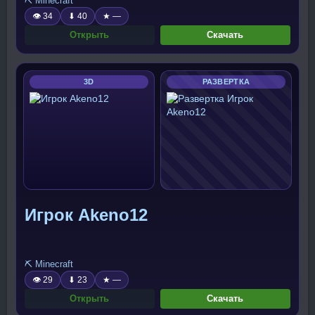
⛏️ Minecraft
👁 34
⬇ 40
★ —
Открыть
Скачать
3D
РАЗВЕРТКА
Игрок Akeno12
⛏️ Minecraft
👁 29
⬇ 23
★ —
Открыть
Скачать