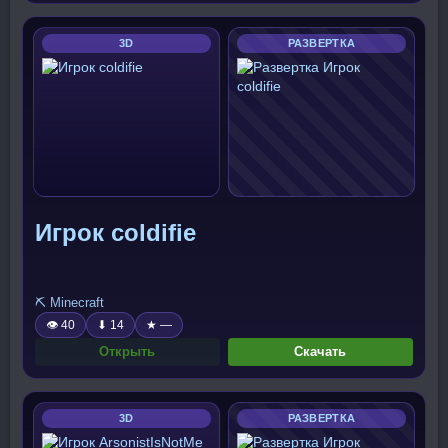
3D
РАЗВЕРТКА
Игрок coldifie
⛏️ Minecraft
👁 40
⬇ 14
★ —
Открыть
Скачать
3D
РАЗВЕРТКА