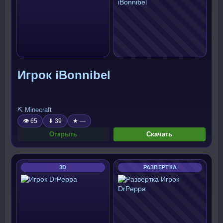
Игрок iBonnibel
⛏️ Minecraft
👁 65
⬇ 39
★ —
Открыть
Скачать
3D
РАЗВЕРТКА