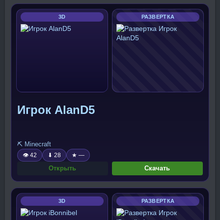
3D
РАЗВЕРТКА
Игрок AlanD5
⛏️ Minecraft
👁 42
⬇ 28
★ —
Открыть
Скачать
3D
РАЗВЕРТКА