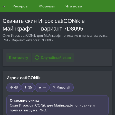
Ресурсы
Форумы
Что нового?
Обзоры
Скачать скин Игрок catiCONik в
Майнкрафт — вариант 7D8095
Скин Игрок catiCONik для Майнкрафт: описание и прямая загрузка
PNG. Вариант каталога: 7D8095.
К каталогу
Случайный скин
Игрок catiCONik
👁 48
⬇ 35
★ —
⛏️ Minecraft
Описание скина
Скин Игрок catiCONik для Майнкрафт: описание и
прямая загрузка PNG.