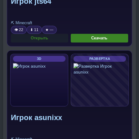
Игрок jts64
⛏️ Minecraft
👁 22
⬇ 11
★ —
Открыть
Скачать
3D
РАЗВЕРТКА
Игрок asunixx