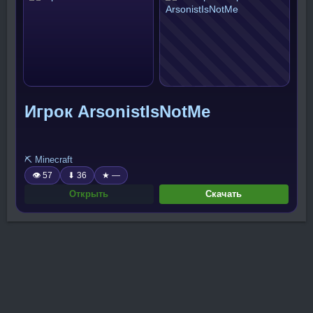
Игрок ArsonistIsNotMe
⛏️ Minecraft
👁 57
⬇ 36
★ —
Открыть
Скачать