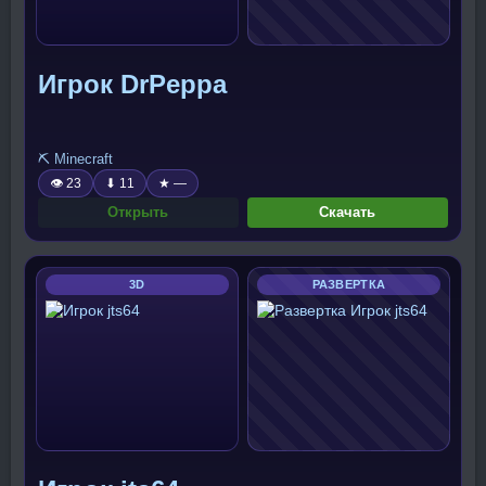
Игрок DrPeppa
⛏️ Minecraft
👁 23
⬇ 11
★ —
Открыть
Скачать
3D
РАЗВЕРТКА