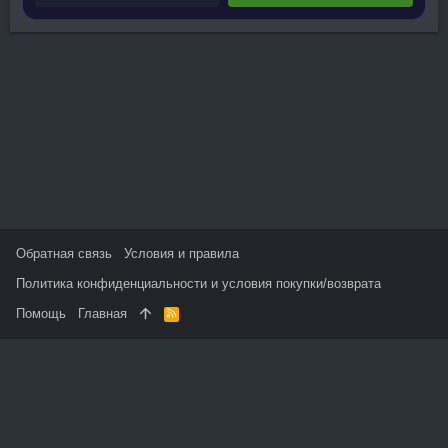
Обратная связь
Условия и правила
Политика конфиденциальности и условия покупки/возврата
Помощь
Главная
R
S
S
На данном сайте используются файлы cookie, чтобы
персонализировать контент и сохранить Ваш вход в систему,
если Вы зарегистрируетесь.
Продолжая использовать этот сайт, Вы соглашаетесь на
использование наших файлов cookie и принимаете
пользовательское соглашение и политику конфиденциальности.