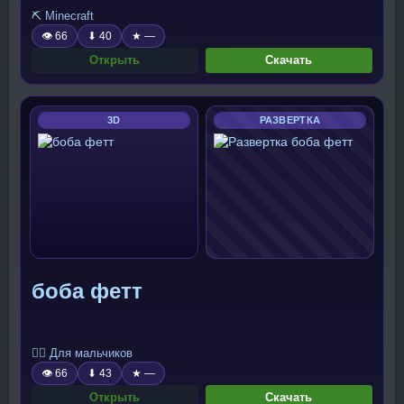
⛏️ Minecraft
👁 66
⬇ 40
★ —
Открыть
Скачать
3D
РАЗВЕРТКА
боба фетт
🧍‍♂️ Для мальчиков
👁 66
⬇ 43
★ —
Открыть
Скачать