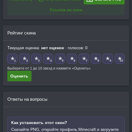
Ссылка на скин
Рейтинг скина
Текущая оценка:
нет оценок
· голосов: 0
★
★
★
★
★
★
★
★
★
★
1
2
3
4
5
6
7
8
9
10
Выберите от 1 до 10 звезд и нажмите «Оценить».
Оценить
Ответы на вопросы
Как установить этот скин?
Скачайте PNG, откройте профиль Minecraft и загрузите