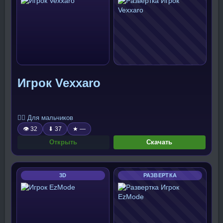
Игрок Vexxaro
🧍‍♂️ Для мальчиков
👁 32
⬇ 37
★ —
Открыть
Скачать
3D
РАЗВЕРТКА