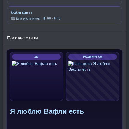
боба фетт
🧍‍♂️ Для мальчиков · 👁 66 · ⬇ 43
Похожие скины
3D
РАЗВЕРТКА
Я люблю Вафли есть