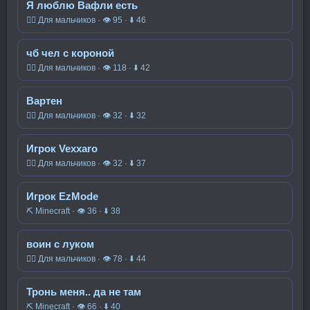
Я люблю Вафли есть
🧍‍♂️ Для мальчиков · 👁 95 · ⬇ 46
чб чел с короной
🧍‍♂️ Для мальчиков · 👁 118 · ⬇ 42
Вартен
🧍‍♂️ Для мальчиков · 👁 32 · ⬇ 32
Игрок Vexxaro
🧍‍♂️ Для мальчиков · 👁 32 · ⬇ 37
Игрок EzMode
⛏️ Minecraft · 👁 36 · ⬇ 38
воин с луком
🧍‍♂️ Для мальчиков · 👁 78 · ⬇ 44
Тронь меня.. да не там
⛏️ Minecraft · 👁 66 · ⬇ 40