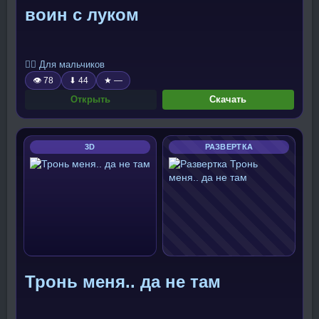
воин с луком
🧍‍♂️ Для мальчиков
👁 78
⬇ 44
★ —
Открыть
Скачать
3D
РАЗВЕРТКА
Тронь меня.. да не там