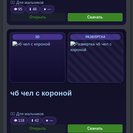
🧍‍♂️ Для мальчиков
👁 95
⬇ 46
★ —
Открыть
Скачать
3D
РАЗВЕРТКА
чб чел с короной
🧍‍♂️ Для мальчиков
👁 118
⬇ 42
★ —
Открыть
Скачать