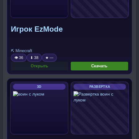
Игрок EzMode
⛏️ Minecraft
👁 36
⬇ 38
★ —
Открыть
Скачать
3D
РАЗВЕРТКА