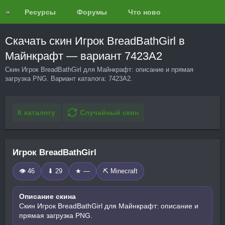
Ресурсы
Форумы
Что нового?
Обзоры
Скачать скин Игрок BreadBathGirl в
Майнкрафт — вариант 7423A2
Скин Игрок BreadBathGirl для Майнкрафт: описание и прямая
загрузка PNG. Вариант каталога: 7423A2.
К каталогу
Случайный скин
Игрок BreadBathGirl
👁 46
⬇ 29
★ —
⛏️ Minecraft
Описание скина
Скин Игрок BreadBathGirl для Майнкрафт: описание и
прямая загрузка PNG.