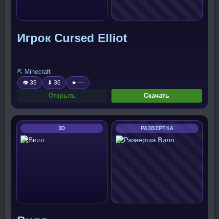
Игрок Cursed Elliot
⛏️ Minecraft
👁 39
⬇ 36
★ —
Открыть
Скачать
3D
РАЗВЕРТКА