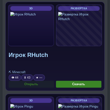
3D
РАЗВЕРТКА
Игрок RHutch
⛏️ Minecraft
👁 44
⬇ 43
★ —
Открыть
Скачать
3D
РАЗВЕРТКА