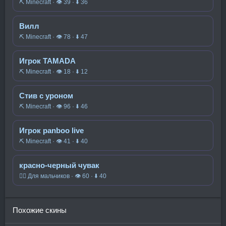
⛏️ Minecraft · 👁 39 · ⬇ 36
Вилл
⛏️ Minecraft · 👁 78 · ⬇ 47
Игрок TAMADA
⛏️ Minecraft · 👁 18 · ⬇ 12
Стив с уроном
⛏️ Minecraft · 👁 96 · ⬇ 46
Игрок panboo live
⛏️ Minecraft · 👁 41 · ⬇ 40
красно-черный чувак
🧍‍♂️ Для мальчиков · 👁 60 · ⬇ 40
Похожие скины