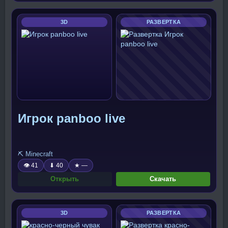
3D
РАЗВЕРТКА
Игрок panboo live
⛏️ Minecraft
👁 41
⬇ 40
★ —
Открыть
Скачать
3D
РАЗВЕРТКА