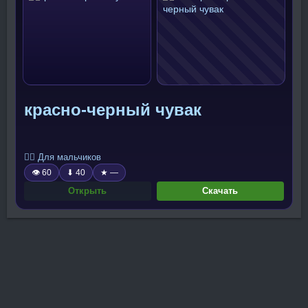
красно-черный чувак
🧍‍♂️ Для мальчиков
👁 60
⬇ 40
★ —
Открыть
Скачать