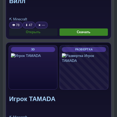
Вилл
⛏️ Minecraft
👁 78
⬇ 47
★ —
Открыть
Скачать
3D
РАЗВЕРТКА
Игрок TAMADA