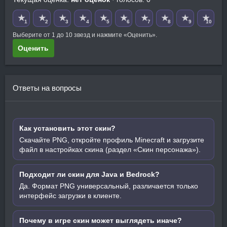
★
★
★
★
★
★
★
★
★
★
1
2
3
4
5
6
7
8
9
10
Выберите от 1 до 10 звезд и нажмите «Оценить».
Оценить
Ответы на вопросы
Как установить этот скин?
Скачайте PNG, откройте профиль Minecraft и загрузите
файл в настройках скина (раздел «Скин персонажа»).
Подходит ли скин для Java и Bedrock?
Да. Формат PNG универсальный, различается только
интерфейс загрузки в клиенте.
Почему в игре скин может выглядеть иначе?