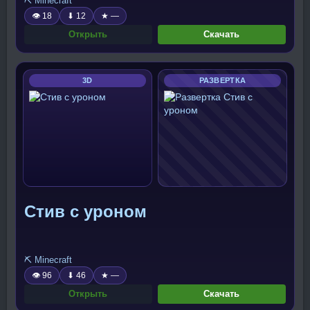
⛏️ Minecraft
👁 18
⬇ 12
★ —
Открыть
Скачать
3D
РАЗВЕРТКА
Стив с уроном
⛏️ Minecraft
👁 96
⬇ 46
★ —
Открыть
Скачать