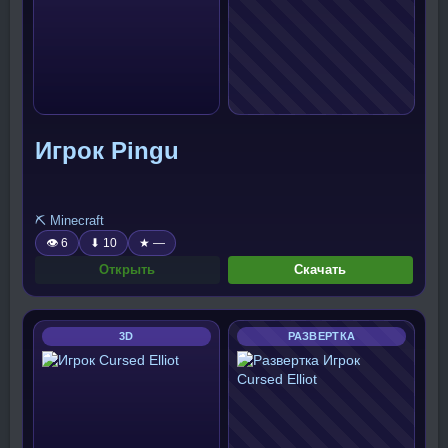
Игрок Pingu
⛏️ Minecraft
👁 6
⬇ 10
★ —
Открыть
Скачать
3D
РАЗВЕРТКА