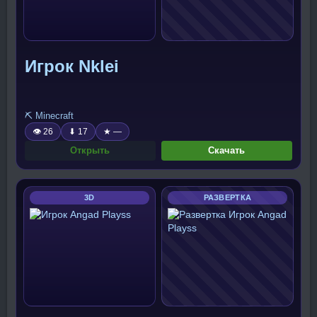
Игрок Nklei
⛏️ Minecraft
👁 26
⬇ 17
★ —
Открыть
Скачать
3D
РАЗВЕРТКА