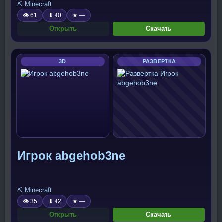
⛏️ Minecraft
👁 61
⬇ 40
★ —
Открыть
Скачать
3D
РАЗВЕРТКА
Игрок abgehob3ne
⛏️ Minecraft
👁 35
⬇ 42
★ —
Открыть
Скачать