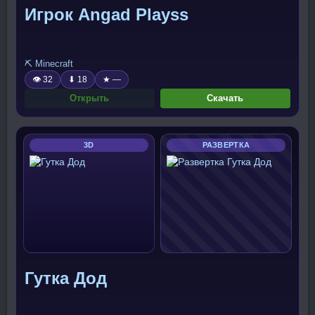
Игрок Angad Playss
⛏️ Minecraft
👁 32
⬇ 18
★ —
Открыть
Скачать
3D
РАЗВЕРТКА
Гутка Дод