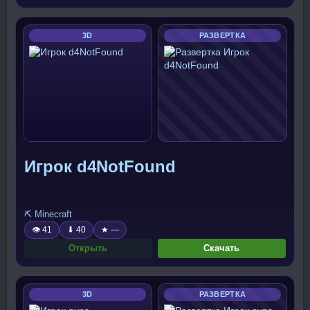
3D
РАЗВЕРТКА
Игрок d4NotFound
⛏️ Minecraft
👁 41
⬇ 40
★ —
Открыть
Скачать
3D
РАЗВЕРТКА