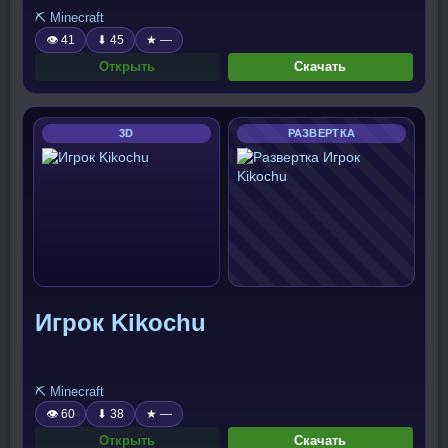
⛏️ Minecraft
👁 41
⬇ 45
★ —
Открыть
Скачать
3D
РАЗВЕРТКА
Игрок Kikochu
⛏️ Minecraft
👁 60
⬇ 38
★ —
Открыть
Скачать