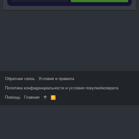
Обратная связь
Условия и правила
Политика конфиденциальности и условия покупки/возврата
Помощь
Главная
R
S
S
На данном сайте используются файлы cookie, чтобы
персонализировать контент и сохранить Ваш вход в систему,
если Вы зарегистрируетесь.
Продолжая использовать этот сайт, Вы соглашаетесь на
использование наших файлов cookie и принимаете
пользовательское соглашение и политику конфиденциальности.