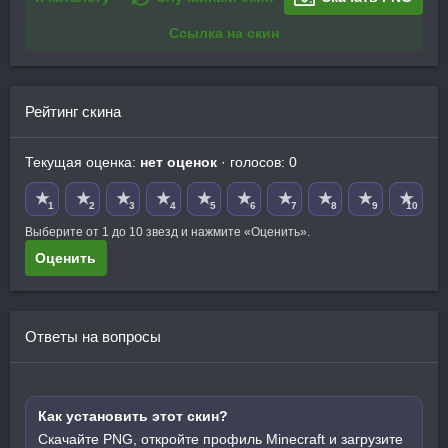
Ссылка на скин
Рейтинг скина
Текущая оценка:
нет оценок
· голосов: 0
★
★
★
★
★
★
★
★
★
★
1
2
3
4
5
6
7
8
9
10
Выберите от 1 до 10 звезд и нажмите «Оценить».
Оценить
Ответы на вопросы
Как установить этот скин?
Скачайте PNG, откройте профиль Minecraft и загрузите