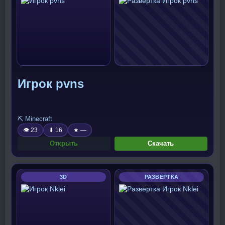
Игрок pvns
⛏️ Minecraft
👁 23
⬇ 16
★ —
Открыть
Скачать
3D
РАЗВЕРТКА