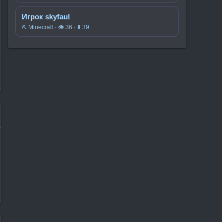
Игрок skyfaul
⛏️ Minecraft · 👁 36 · ⬇ 39