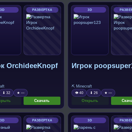
3D
РАЗВЕРТКА
3D
РАЗВЕ
к OrchideeKnopf
Игрок poopsuper
aft
⛏️ Minecraft
⬇ 32
★ —
👁 40
⬇ 26
★ —
крыть
Скачать
Открыть
Скач
3D
РАЗВЕРТКА
3D
РАЗВЕ