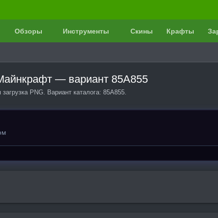
Обзоры
Инструменты
Скины
Крафты
За
в Майнкрафт — вариант 85A855
я загрузка PNG. Вариант каталога: 85A855.