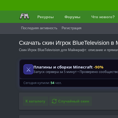
Ресурсы
Форумы
Что нового?
Последняя активность
Регистрация
Скачать скин Игрок BlueTelevision 
Скин Игрок BlueTelevision для Майнкрафт: описание и пряма
К каталогу
Случайный скин