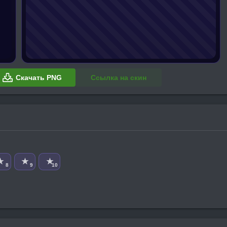
Скачать PNG
Ссылка на скин
★
★
★
8
9
10