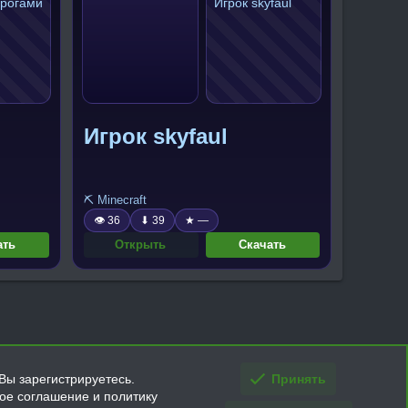
Игрок skyfaul
⛏️ Minecraft
👁 36
⬇ 39
★ —
ать
Открыть
Скачать
Вы зарегистрируетесь.
Принять
кое соглашение и политику