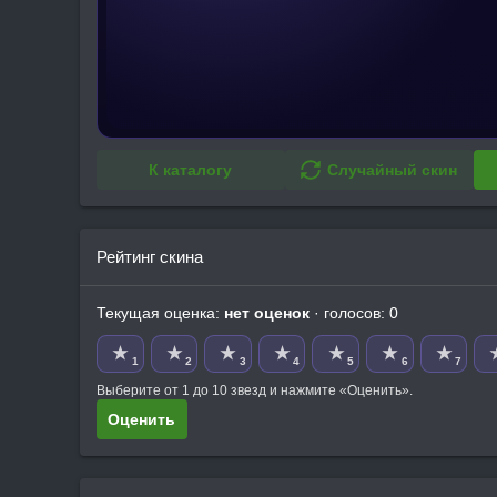
К каталогу
Случайный скин
Рейтинг скина
Текущая оценка:
нет оценок
· голосов: 0
★
★
★
★
★
★
★
1
2
3
4
5
6
7
Выберите от 1 до 10 звезд и нажмите «Оценить».
Оценить