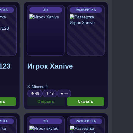
РТКА
3D
РАЗВЕРТКА
123
Игрок Xanive
⛏️ Minecraft
👁 48
⬇ 48
★ —
ать
Открыть
Скачать
РТКА
3D
РАЗВЕРТКА