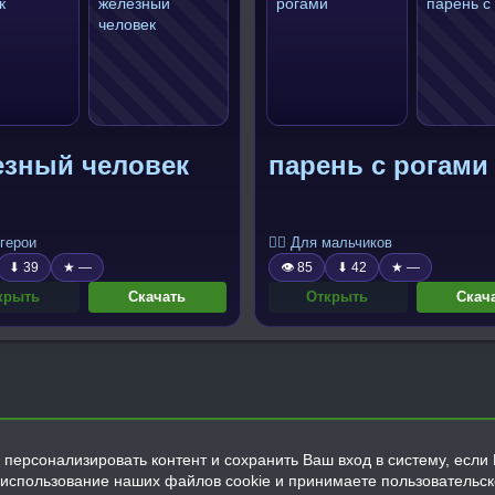
езный человек
парень с рогами
герои
🧍‍♂️ Для мальчиков
⬇ 39
★ —
👁 85
⬇ 42
★ —
крыть
Скачать
Открыть
Скач
персонализировать контент и сохранить Ваш вход в систему, если 
а использование наших файлов cookie и принимаете пользовательс