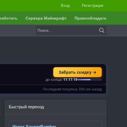
Вход
Регистрация
работать
Сервера Майнкрафт
Правообладателям
Быстрый переход
Игрок SavageBomber