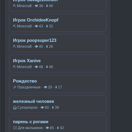
⛏️ Minecraft · 👁 38 · ⬇ 40
Игрок OrchideeKnopf
⛏️ Minecraft · 👁 43 · ⬇ 32
Игрок poopsuper123
⛏️ Minecraft · 👁 40 · ⬇ 26
Игрок Xanive
⛏️ Minecraft · 👁 48 · ⬇ 48
Рождество
🎉 Праздничные · 👁 20 · ⬇ 17
железный человек
🦸 Супергерои · 👁 60 · ⬇ 39
парень с рогами
🧍‍♂️ Для мальчиков · 👁 85 · ⬇ 42