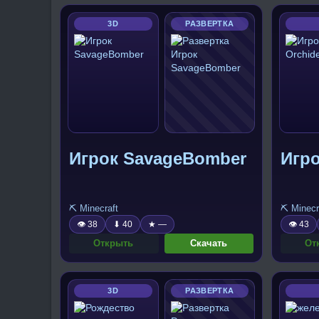
3D
РАЗВЕРТКА
Игрок SavageBomber
Игро
⛏️ Minecraft
⛏️ Minecr
👁 38
⬇ 40
★ —
👁 43
Открыть
Скачать
От
3D
РАЗВЕРТКА