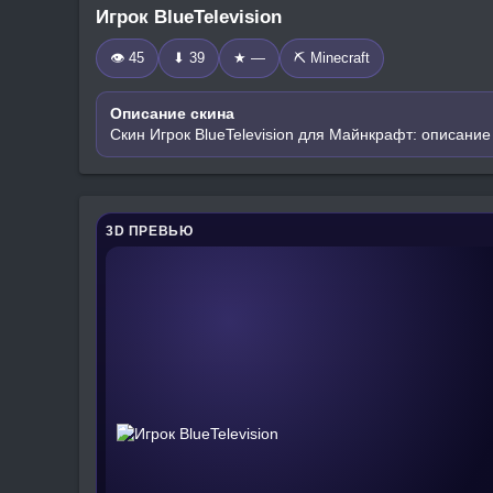
Игрок BlueTelevision
👁 45
⬇ 39
★ —
⛏️ Minecraft
Описание скина
Скин Игрок BlueTelevision для Майнкрафт: описание
3D ПРЕВЬЮ