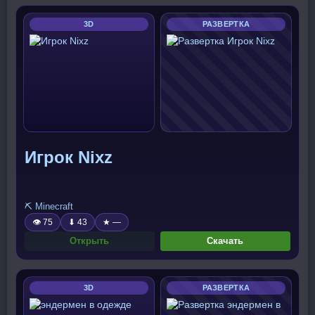
3D
РАЗВЕРТКА
Игрок Nixz
⛏️ Minecraft
👁 75
⬇ 43
★ —
Открыть
Скачать
3D
РАЗВЕРТКА