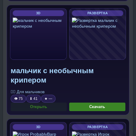
3D
РАЗВЕРТКА
мальчик с необычным
крипером
🧍‍♂️ Для мальчиков
👁 75
⬇ 41
★ —
Открыть
Скачать
3D
РАЗВЕРТКА