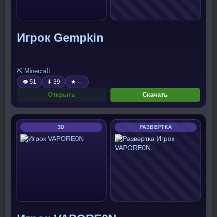
Игрок Gempkin
⛏️ Minecraft
👁 51
⬇ 39
★ —
Открыть
Скачать
3D
РАЗВЕРТКА