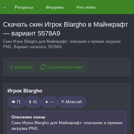
Ресурсы
Форумы
Что нового?
Обзоры
Скачать скин Игрок Blargho в Майнкрафт
— вариант 5578A9
Скин Игрок Blargho для Майнкрафт: описание и прямая загрузка
PNG. Вариант каталога: 5578A9.
К каталогу
Случайный скин
Игрок Blargho
👁 71
⬇ 41
★ —
⛏️ Minecraft
Описание скина
Скин Игрок Blargho для Майнкрафт: описание и прямая
загрузка PNG.