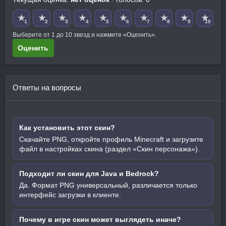
★
★
★
★
★
★
★
★
★
★
1
2
3
4
5
6
7
8
9
10
Выберите от 1 до 10 звезд и нажмите «Оценить».
Оценить
Ответы на вопросы
Как установить этот скин?
Скачайте PNG, откройте профиль Minecraft и загрузите
файл в настройках скина (раздел «Скин персонажа»).
Подходит ли скин для Java и Bedrock?
Да. Формат PNG универсальный, различается только
интерфейс загрузки в клиенте.
Почему в игре скин может выглядеть иначе?