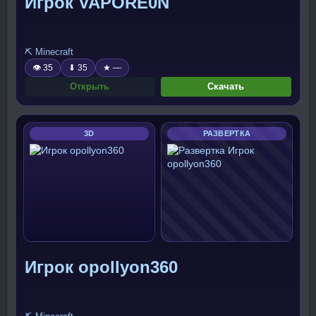
Игрок VAPORE0N
⛏️ Minecraft
👁 35
⬇ 35
★ —
Открыть
Скачать
3D
РАЗВЕРТКА
Игрок opollyon360