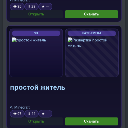
⛏️ Minecraft
👁 35
⬇ 28
★ —
Открыть
Скачать
3D
РАЗВЕРТКА
простой житель
⛏️ Minecraft
👁 97
⬇ 44
★ —
Открыть
Скачать