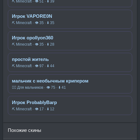
⛏️ Minecraft · 👁 51 · ⬇ 39
Игрок VAPORE0N
⛏️ Minecraft · 👁 35 · ⬇ 35
Игрок opollyon360
⛏️ Minecraft · 👁 35 · ⬇ 28
простой житель
⛏️ Minecraft · 👁 97 · ⬇ 44
мальчик с необычным крипером
🧍‍♂️ Для мальчиков · 👁 75 · ⬇ 41
Игрок ProbablyBarp
⛏️ Minecraft · 👁 17 · ⬇ 12
Похожие скины