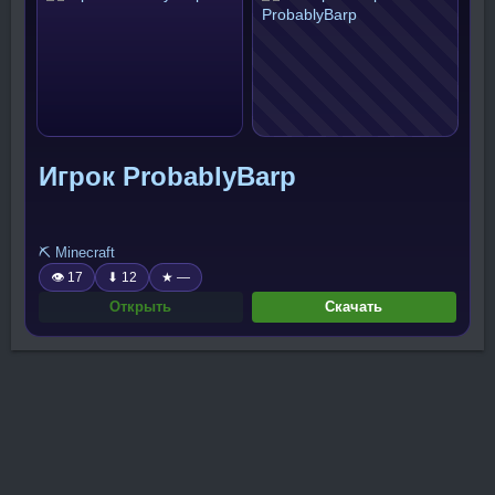
Игрок ProbablyBarp
⛏️ Minecraft
👁 17
⬇ 12
★ —
Открыть
Скачать