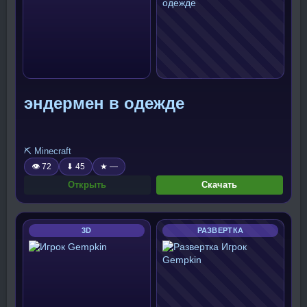
эндермен в одежде
⛏️ Minecraft
👁 72
⬇ 45
★ —
Открыть
Скачать
3D
РАЗВЕРТКА