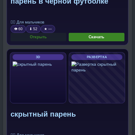
парень в чёрной футболке
🧍‍♂️ Для мальчиков
👁 60
⬇ 52
★ —
Открыть
Скачать
3D
РАЗВЕРТКА
скрытный парень