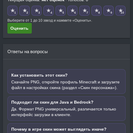
★
★
★
★
★
★
★
★
★
★
1
2
3
4
5
6
7
8
9
10
Выберите от 1 до 10 звезд и нажмите «Оценить».
Оценить
Ответы на вопросы
Как установить этот скин?
Скачайте PNG, откройте профиль Minecraft и загрузите
файл в настройках скина (раздел «Скин персонажа»).
Подходит ли скин для Java и Bedrock?
Да. Формат PNG универсальный, различается только
интерфейс загрузки в клиенте.
Почему в игре скин может выглядеть иначе?