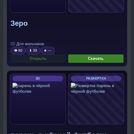
Зеро
🧍‍♂️ Для мальчиков
👁 80
⬇ 39
★ —
Открыть
Скачать
3D
РАЗВЕРТКА