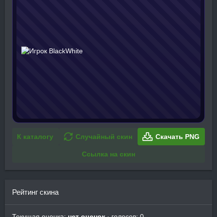
К каталогу
Случайный скин
Скачать PNG
Ссылка на скин
Рейтинг скина
Текущая оценка:
нет оценок
· голосов: 0