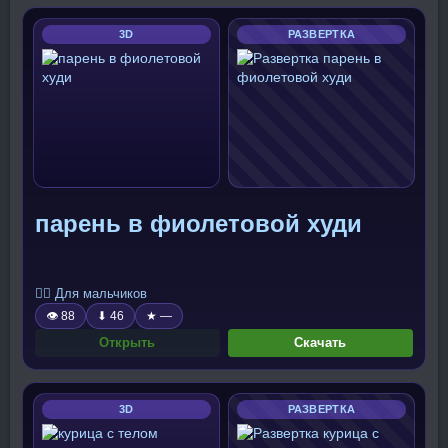
3D
РАЗВЕРТКА
парень в фиолетовой худи
🧍‍♂️ Для мальчиков
👁 88
⬇ 46
★ —
Открыть
Скачать
3D
РАЗВЕРТКА