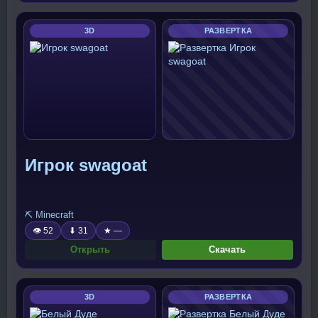
3D
РАЗВЕРТКА
Игрок swagoat
⛏️ Minecraft
👁 52
⬇ 31
★ —
Открыть
Скачать
3D
РАЗВЕРТКА