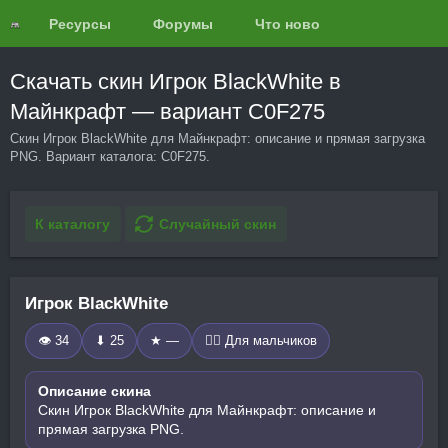
Ресурсы
Форумы
Что нового?
Обзоры
Скачать скин Игрок BlackWhite в
Майнкрафт — вариант C0F275
Скин Игрок BlackWhite для Майнкрафт: описание и прямая загрузка
PNG. Вариант каталога: C0F275.
К каталогу
Случайный скин
Игрок BlackWhite
👁 34
⬇ 25
★ —
🧍‍♂️ Для мальчиков
Описание скина
Скин Игрок BlackWhite для Майнкрафт: описание и
прямая загрузка PNG.