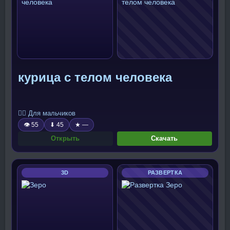
курица с телом человека
🧍‍♂️ Для мальчиков
👁 55
⬇ 45
★ —
Открыть
Скачать
3D
РАЗВЕРТКА