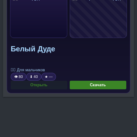
Белый Дуде
🧍‍♂️ Для мальчиков
👁 80
⬇ 40
★ —
Открыть
Скачать