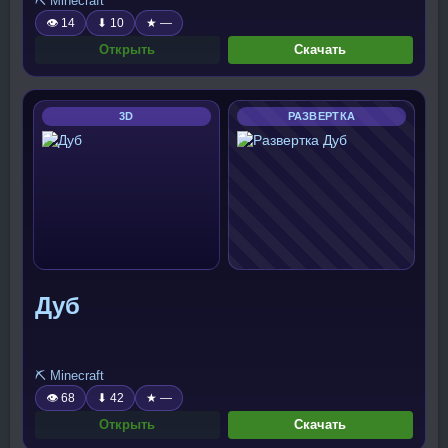
⛏️ Minecraft
👁 14
⬇ 10
★ —
Открыть
Скачать
3D
РАЗВЕРТКА
Дуб
⛏️ Minecraft
👁 68
⬇ 42
★ —
Открыть
Скачать