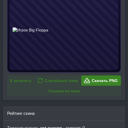
К каталогу
Случайный скин
Скачать PNG
Ссылка на скин
Рейтинг скина
Текущая оценка:
нет оценок
· голосов: 0