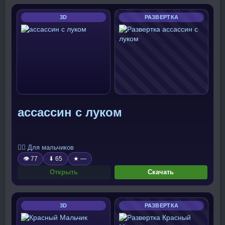
3D
РАЗВЕРТКА
ассассин с луком
🧍‍♂️ Для мальчиков
👁 77
⬇ 65
★ —
Открыть
Скачать
3D
РАЗВЕРТКА