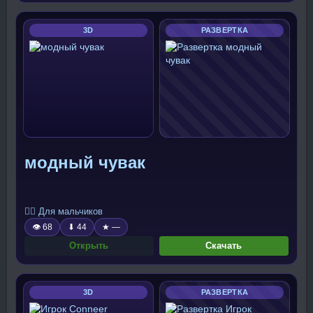
3D
РАЗВЕРТКА
модный чувак
🧍‍♂️ Для мальчиков
👁 68
⬇ 44
★ —
Открыть
Скачать
3D
РАЗВЕРТКА