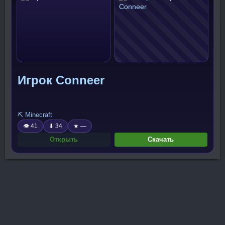
Игрок Conneer
⛏️ Minecraft
👁 41
⬇ 34
★ —
Открыть
Скачать