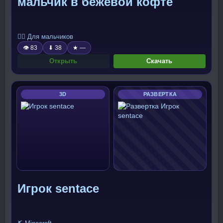
мальчик в бежевой кофте
🧍‍♂️ Для мальчиков
👁 83
⬇ 38
★ —
Открыть
Скачать
3D
РАЗВЕРТКА
Игрок sentace