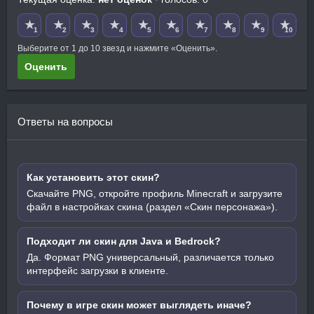
★
★
★
★
★
★
★
★
★
★
1
2
3
4
5
6
7
8
9
10
Выберите от 1 до 10 звезд и нажмите «Оценить».
Оценить
Ответы на вопросы
Как установить этот скин?
Скачайте PNG, откройте профиль Minecraft и загрузите
файл в настройках скина (раздел «Скин персонажа»).
Подходит ли скин для Java и Bedrock?
Да. Формат PNG универсальный, различается только
интерфейс загрузки в клиенте.
Почему в игре скин может выглядеть иначе?