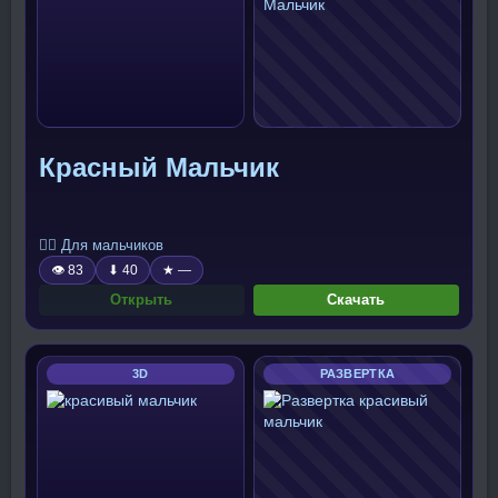
Красный Мальчик
🧍‍♂️ Для мальчиков
👁 83
⬇ 40
★ —
Открыть
Скачать
3D
РАЗВЕРТКА