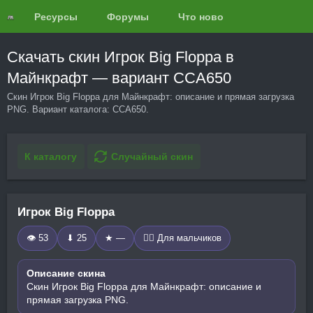
Ресурсы
Форумы
Что нового?
Обзоры
Скачать скин Игрок Big Floppa в
Майнкрафт — вариант CCA650
Скин Игрок Big Floppa для Майнкрафт: описание и прямая загрузка
PNG. Вариант каталога: CCA650.
К каталогу
Случайный скин
Игрок Big Floppa
👁 53
⬇ 25
★ —
🧍‍♂️ Для мальчиков
Описание скина
Скин Игрок Big Floppa для Майнкрафт: описание и
прямая загрузка PNG.