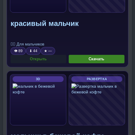
красивый мальчик
🧍‍♂️ Для мальчиков
👁 89
⬇ 44
★ —
Открыть
Скачать
3D
РАЗВЕРТКА