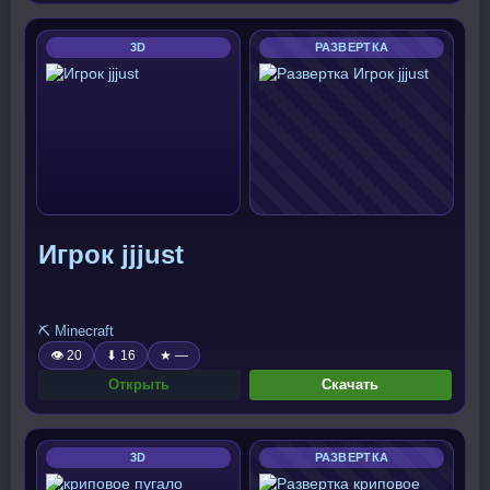
3D
РАЗВЕРТКА
Игрок jjjust
⛏️ Minecraft
👁 20
⬇ 16
★ —
Открыть
Скачать
3D
РАЗВЕРТКА