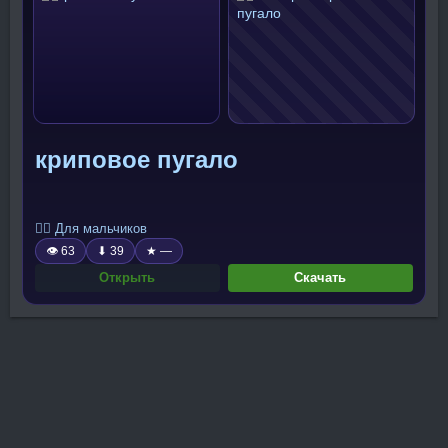
криповое пугало
🧍‍♂️ Для мальчиков
👁 63
⬇ 39
★ —
Открыть
Скачать