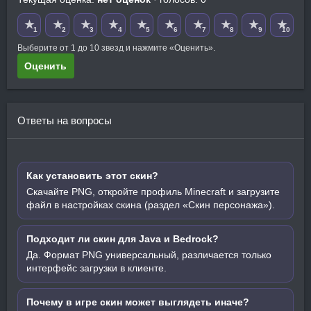
★
★
★
★
★
★
★
★
★
★
1
2
3
4
5
6
7
8
9
10
Выберите от 1 до 10 звезд и нажмите «Оценить».
Оценить
Ответы на вопросы
Как установить этот скин?
Скачайте PNG, откройте профиль Minecraft и загрузите
файл в настройках скина (раздел «Скин персонажа»).
Подходит ли скин для Java и Bedrock?
Да. Формат PNG универсальный, различается только
интерфейс загрузки в клиенте.
Почему в игре скин может выглядеть иначе?