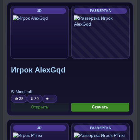
3D
РАЗВЕРТКА
Игрок AlexGqd
⛏️ Minecraft
👁 38
⬇ 39
★ —
Открыть
Скачать
3D
РАЗВЕРТКА