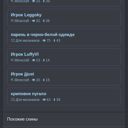
⛏️ Minecraft · 👁 33 · ⬇ 39
Игрок Leggoky
⛏️ Minecraft · 👁 32 · ⬇ 38
парень в черно-белой одежде
🧍‍♂️ Для мальчиков · 👁 75 · ⬇ 43
Игрок LuffyVI
⛏️ Minecraft · 👁 23 · ⬇ 14
Игрок jjjust
⛏️ Minecraft · 👁 20 · ⬇ 16
криповое пугало
🧍‍♂️ Для мальчиков · 👁 63 · ⬇ 39
Похожие скины