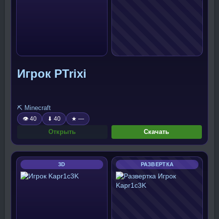
Игрок PTrixi
⛏️ Minecraft
👁 40
⬇ 40
★ —
Открыть
Скачать
3D
РАЗВЕРТКА