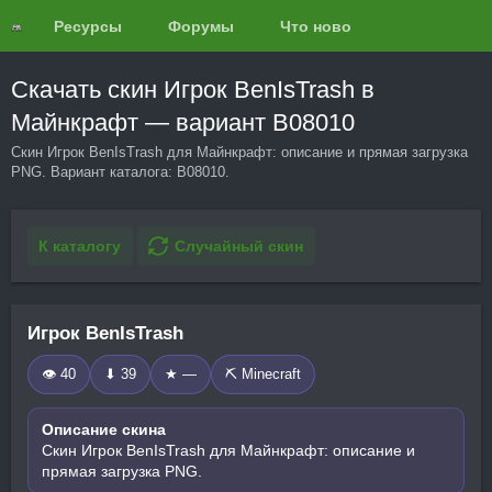
Ресурсы
Форумы
Что нового?
Обзоры
Скачать скин Игрок BenIsTrash в
Майнкрафт — вариант B08010
Скин Игрок BenIsTrash для Майнкрафт: описание и прямая загрузка
PNG. Вариант каталога: B08010.
К каталогу
Случайный скин
Игрок BenIsTrash
👁 40
⬇ 39
★ —
⛏️ Minecraft
Описание скина
Скин Игрок BenIsTrash для Майнкрафт: описание и
прямая загрузка PNG.