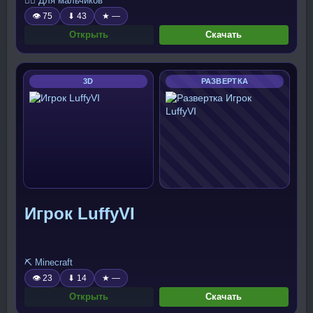
🧍‍♂️ Для мальчиков
👁 75
⬇ 43
★ —
Открыть
Скачать
3D
РАЗВЕРТКА
Игрок LuffyVI
⛏️ Minecraft
👁 23
⬇ 14
★ —
Открыть
Скачать