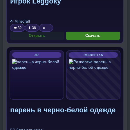
Игрок Leggoky
⛏️ Minecraft
👁 32
⬇ 38
★ —
Открыть
Скачать
3D
РАЗВЕРТКА
парень в черно-белой одежде