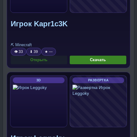
Игрок Kapr1c3K
⛏️ Minecraft
👁 33
⬇ 39
★ —
Открыть
Скачать
3D
РАЗВЕРТКА