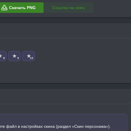
Скачать PNG
Ссылка на скин
★
★
★
8
9
10
ите файл в настройках скина (раздел «Скин персонажа»).