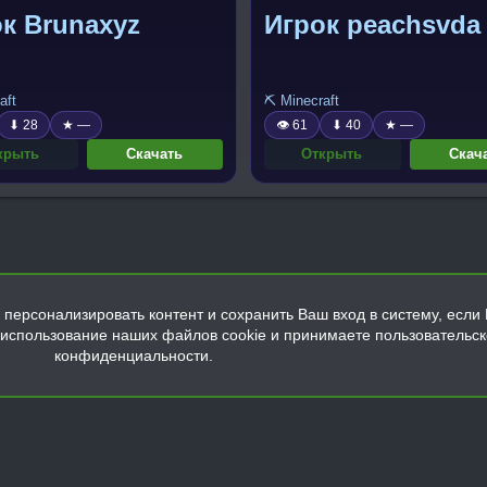
к Brunaxyz
Игрок peachsvda
aft
⛏️ Minecraft
⬇ 28
★ —
👁 61
⬇ 40
★ —
крыть
Скачать
Открыть
Скач
персонализировать контент и сохранить Ваш вход в систему, если 
а использование наших файлов cookie и принимаете пользовательс
конфиденциальности.
Обратная связь
Условия и правила
Политика конфиденциальнос