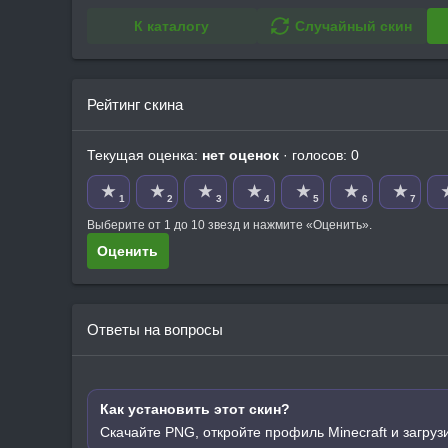
К каталогу
Случайный скин
Рейтинг скина
Текущая оценка:
нет оценок
· голосов: 0
★
★
★
★
★
★
★
1
2
3
4
5
6
7
Выберите от 1 до 10 звезд и нажмите «Оценить».
Оценить
Ответы на вопросы
Как установить этот скин?
Скачайте PNG, откройте профиль Minecraft и загруз