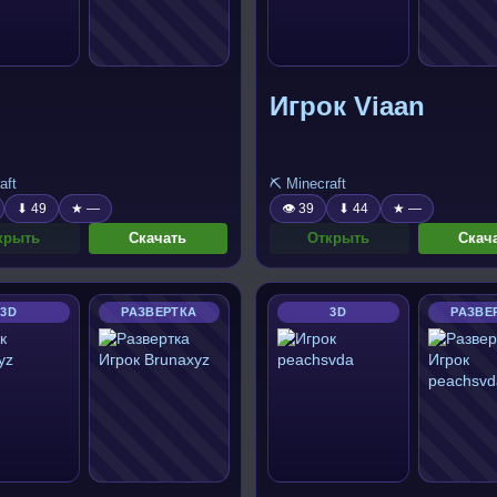
Игрок Viaan
aft
⛏️ Minecraft
⬇ 49
★ —
👁 39
⬇ 44
★ —
крыть
Скачать
Открыть
Скач
3D
РАЗВЕРТКА
3D
РАЗВЕ