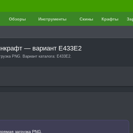
Обзоры
Инструменты
Скины
Крафты
За
айнкрафт — вариант E433E2
грузка PNG. Вариант каталога: E433E2.
прямая загрузка PNG.