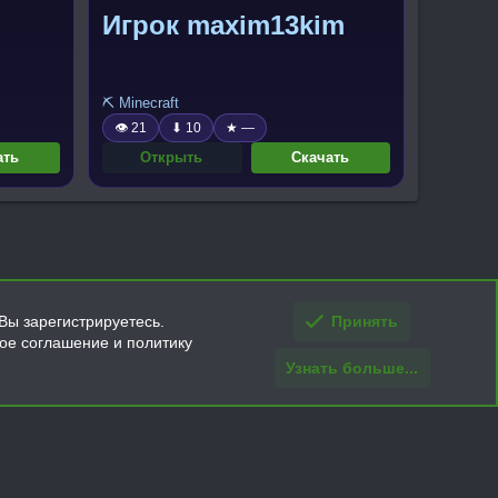
Игрок maxim13kim
⛏️ Minecraft
👁 21
⬇ 10
★ —
ать
Открыть
Скачать
Вы зарегистрируетесь.
Принять
кое соглашение и политику
Узнать больше...
ти и условия покупки/возврата
Помощь
Главная
R
S
S