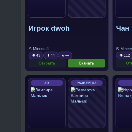
Игрок dwoh
Чан
⛏️ Minecraft
⛏️ Minecr
👁 43
⬇ 44
★ —
👁 112
Открыть
Скачать
От
3D
РАЗВЕРТКА