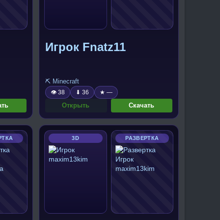
Игрок Fnatz11
⛏️ Minecraft
👁 38
⬇ 36
★ —
ать
Открыть
Скачать
РТКА
3D
РАЗВЕРТКА