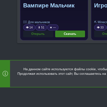
Вампире Мальчик
Игро
🧍‍♂️ Для мальчиков
⛏️ Minecr
👁 14
⬇ 51
★ —
👁 33
Открыть
Скачать
От
На данном сайте используются файлы cookie, чтобы 
Продолжая использовать этот сайт, Вы соглашаетесь н