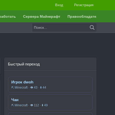
Вход
Регистрация
работать
Сервера Майнкрафт
Правообладателям
Быстрый переход
Игрок dwoh
⛏️ Minecraft · 👁 43 · ⬇ 44
Чан
⛏️ Minecraft · 👁 112 · ⬇ 49