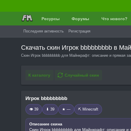
Ресурсы
Форумы
Что нового?
Последняя активность
Регистрация
Скачать скин Игрок bbbbbbbbb в М
Скин Игрок bbbbbbbbb для Майнкрафт: описание и прямая за
К каталогу
Случайный скин
Игрок bbbbbbbbb
👁 39
⬇ 39
★ —
⛏️ Minecraft
Описание скина
Скин Игрок bbbbbbbbb для Майнкрафт: описание и 