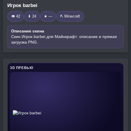
Игрок barbei
👁 42
⬇ 24
★ —
⛏️ Minecraft
Описание скина
Скин Игрок barbei для Майнкрафт: описание и прямая
загрузка PNG.
3D ПРЕВЬЮ