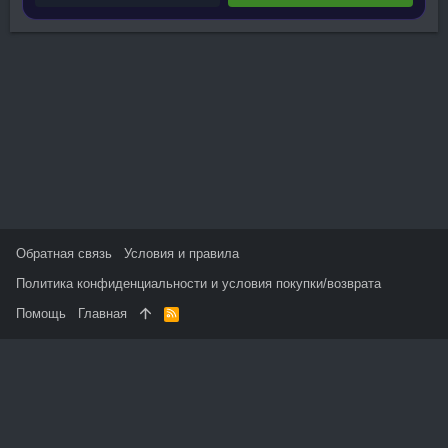
Обратная связь
Условия и правила
Политика конфиденциальности и условия покупки/возврата
Помощь
Главная
R
S
S
На данном сайте используются файлы cookie, чтобы
персонализировать контент и сохранить Ваш вход в систему,
если Вы зарегистрируетесь.
Продолжая использовать этот сайт, Вы соглашаетесь на
использование наших файлов cookie и принимаете
пользовательское соглашение и политику конфиденциальности.