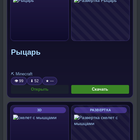
Рыцарь
⛏️ Minecraft
👁 99
⬇ 52
★ —
Открыть
Скачать
3D
РАЗВЕРТКА