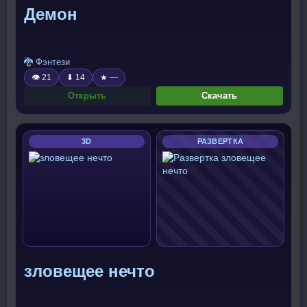
Демон
🐉 Фэнтези
👁 21
⬇ 14
★ —
Открыть
Скачать
3D
РАЗВЕРТКА
зловещее нечто