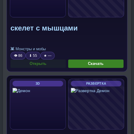
скелет с мышцами
👾 Монстры и мобы
👁 86
⬇ 55
★ —
Открыть
Скачать
3D
РАЗВЕРТКА