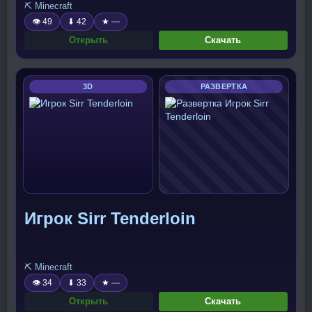
⛏️ Minecraft
👁 49
⬇ 42
★ —
Открыть
Скачать
3D
РАЗВЕРТКА
Игрок Sirr Tenderloin
⛏️ Minecraft
👁 34
⬇ 33
★ —
Открыть
Скачать