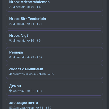
Игрок AriesArchdemon
⛏️ Minecraft · 👁 49 · ⬇ 42
Игрок Sirr Tenderloin
⛏️ Minecraft · 👁 34 · ⬇ 33
Игрок Nig3r
⛏️ Minecraft · 👁 16 · ⬇ 9
Рыцарь
⛏️ Minecraft · 👁 99 · ⬇ 52
скелет с мышцами
👾 Монстры и мобы · 👁 86 · ⬇ 55
Демон
🐉 Фэнтези · 👁 21 · ⬇ 14
зловещее нечто
🧍‍♂️ Для мальчиков · 👁 54 · ⬇ 50