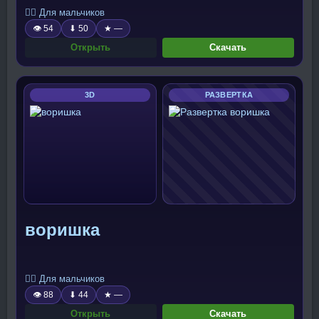
🧍‍♂️ Для мальчиков
👁 54
⬇ 50
★ —
Открыть
Скачать
3D
РАЗВЕРТКА
воришка
🧍‍♂️ Для мальчиков
👁 88
⬇ 44
★ —
Открыть
Скачать