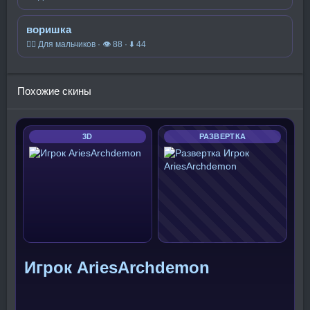
воришка
🧍‍♂️ Для мальчиков · 👁 88 · ⬇ 44
Похожие скины
3D
РАЗВЕРТКА
Игрок AriesArchdemon