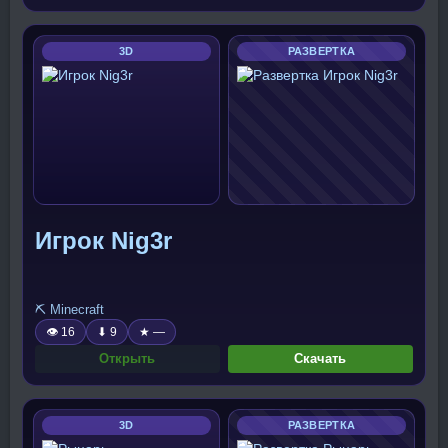
3D
РАЗВЕРТКА
Игрок Nig3r
⛏️ Minecraft
👁 16
⬇ 9
★ —
Открыть
Скачать
3D
РАЗВЕРТКА