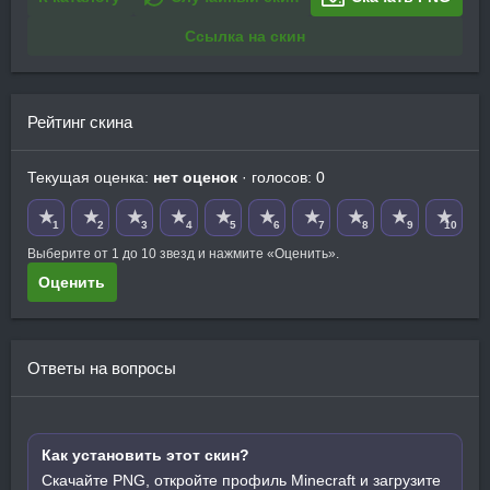
Ссылка на скин
Рейтинг скина
Текущая оценка:
нет оценок
· голосов: 0
★
★
★
★
★
★
★
★
★
★
1
2
3
4
5
6
7
8
9
10
Выберите от 1 до 10 звезд и нажмите «Оценить».
Оценить
Ответы на вопросы
Как установить этот скин?
Скачайте PNG, откройте профиль Minecraft и загрузите