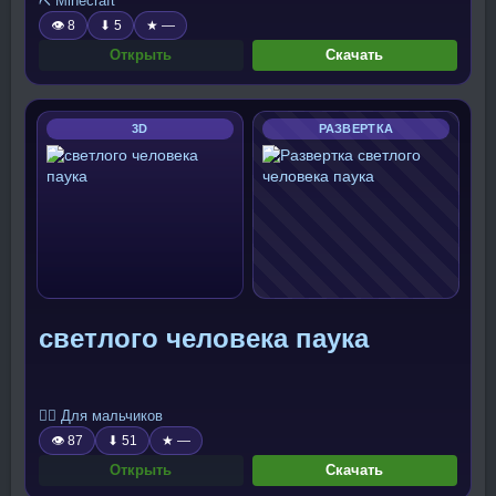
⛏️ Minecraft
👁 8
⬇ 5
★ —
Открыть
Скачать
3D
РАЗВЕРТКА
светлого человека паука
🧍‍♂️ Для мальчиков
👁 87
⬇ 51
★ —
Открыть
Скачать