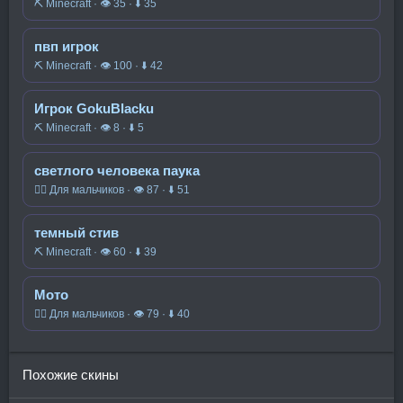
⛏️ Minecraft · 👁 35 · ⬇ 35
пвп игрок
⛏️ Minecraft · 👁 100 · ⬇ 42
Игрок GokuBlacku
⛏️ Minecraft · 👁 8 · ⬇ 5
светлого человека паука
🧍‍♂️ Для мальчиков · 👁 87 · ⬇ 51
темный стив
⛏️ Minecraft · 👁 60 · ⬇ 39
Мото
🧍‍♂️ Для мальчиков · 👁 79 · ⬇ 40
Похожие скины