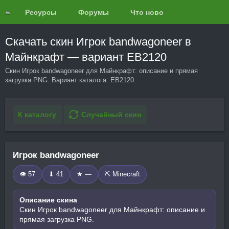
Ресурсы
Форумы
Что нового?
Обзоры
Скачать скин Игрок bandwagoneer в
Майнкрафт — вариант EB2120
Скин Игрок bandwagoneer для Майнкрафт: описание и прямая
загрузка PNG. Вариант каталога: EB2120.
К каталогу
Случайный скин
Игрок bandwagoneer
👁 57
⬇ 41
★ —
⛏️ Minecraft
Описание скина
Скин Игрок bandwagoneer для Майнкрафт: описание и
прямая загрузка PNG.