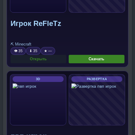
Игрок ReFleTz
⛏️ Minecraft
👁 35
⬇ 35
★ —
Открыть
Скачать
3D
РАЗВЕРТКА