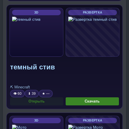
3D
РАЗВЕРТКА
темный стив
⛏️ Minecraft
👁 60
⬇ 39
★ —
Открыть
Скачать
3D
РАЗВЕРТКА