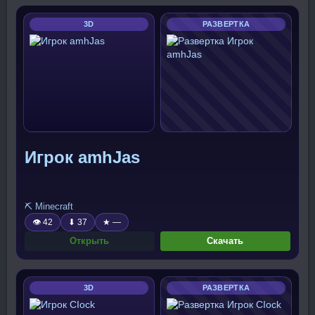
3D
РАЗВЕРТКА
Игрок amhJas
⛏️ Minecraft
👁 42
⬇ 37
★ —
Открыть
Скачать
3D
РАЗВЕРТКА