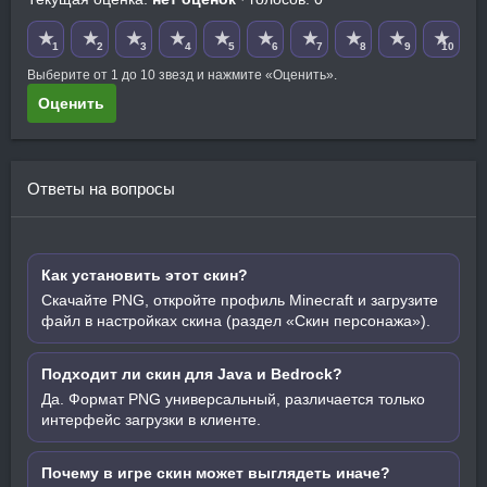
★
★
★
★
★
★
★
★
★
★
1
2
3
4
5
6
7
8
9
10
Выберите от 1 до 10 звезд и нажмите «Оценить».
Оценить
Ответы на вопросы
Как установить этот скин?
Скачайте PNG, откройте профиль Minecraft и загрузите
файл в настройках скина (раздел «Скин персонажа»).
Подходит ли скин для Java и Bedrock?
Да. Формат PNG универсальный, различается только
интерфейс загрузки в клиенте.
Почему в игре скин может выглядеть иначе?