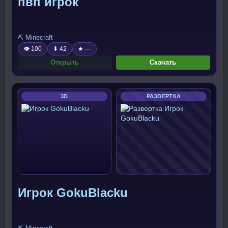
пвп игрок
⛏️ Minecraft
👁 100
⬇ 42
★ —
Открыть
Скачать
3D
РАЗВЕРТКА
Игрок GokuBlacku