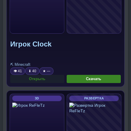
Игрок CIock
⛏️ Minecraft
👁 41
⬇ 40
★ —
Открыть
Скачать
3D
РАЗВЕРТКА