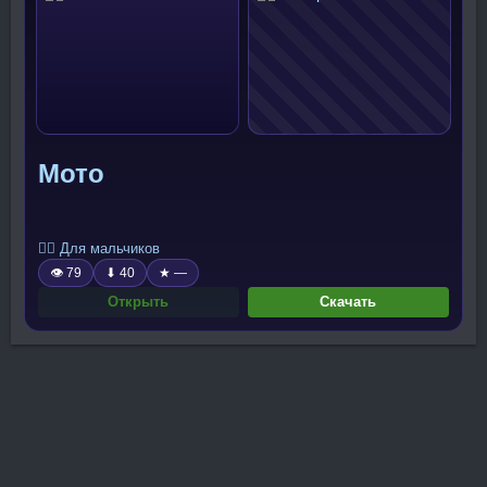
Мото
🧍‍♂️ Для мальчиков
👁 79
⬇ 40
★ —
Открыть
Скачать